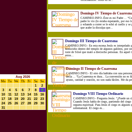
Domingo IV Tiempo de Cuaresm
CAMINEO.INFO.-Éste es mi Padre ... “Cuan
padre lo vio (lo estaba esperando, por eso 
y echando a correr se le echó al cuello y se
que acabe la disculpa que...
Domingo III Tiempo de Cuaresma
CAMINEO.INFO.- En esta escena Jesús es interpelado p
homicidio dentro del templo de algunos galileos, por ord
torre de Siloé que mató a dieciocho personas. En aquel 
estos...
Domingo II Tiempo de Cuaresma
CAMINEO.INFO.- El otro día hablaba con una persona
Aug 2026
decía ... “La Cuaresma es dura... La conversión no es fá
ayuno, caridad y oración, no son nada fáciles. Me da per
Mo
Tu
We
Th
Fr
Sa
Su
1
2
3
4
5
6
7
8
9
Domingo VIII Tiempo Ordinario
10
11
12
13
14
15
16
CAMINEO.INFO.- Pregunta Jesús: “¿Puede un cie
17
18
19
20
21
22
23
Cuando Jesús habla de ciego, partiendo del ciego f
24
25
26
27
28
29
30
ceguera espiritual. Para Jesús el ciego es alguien 
31
sobrenatural. El ciego es...