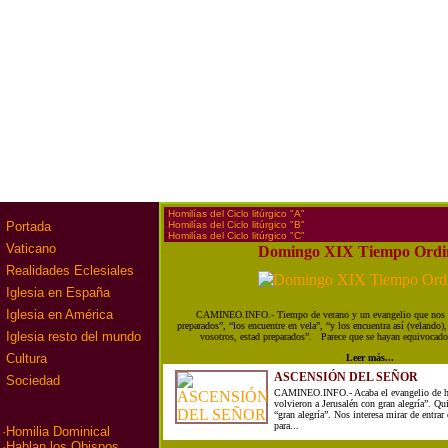
·
Homilías del Ciclo litúrgico "A"
·
Homilías del Ciclo litúrgico "B"
Portada
·
Homilías del Ciclo litúrgico "C"
Vaticano
Domingo XIX Tiempo Ordi
Realidades Eclesiales
Iglesia en España
Iglesia en América
CAMINEO.INFO.- Tiempo de verano y un evangelio que nos d
preparados”, “los encuentre en vela”, “y los encuentra así (velando
Iglesia resto del mundo
vosotros, estad preparados”. Parece que se hayan equivocado 
Cultura
Leer más...
ASCENSIÓN DEL SEÑOR
Sociedad
CAMINEO.INFO.- Acaba el evangelio de ho
volvieron a Jerusalén con gran alegría”. Qui
“gran alegría”. Nos interesa mirar de entrar
para...
·
Homilia Dominical
·
Hablan los Obispos