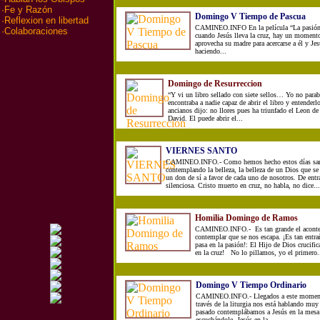
·
Fe y Razón
Domingo V Tiempo de Pascua
·
Reflexion en libertad
CAMINEO.INFO En la película “La pasión
·
Colaboraciones
cuando Jesús lleva la cruz, hay un moment
aprovecha su madre para acercarse a él y Je
haciendo...
Domingo de Resurreccion
“Y vi un libro sellado con siete sellos… Yo no parab
encontraba a nadie capaz de abrir el libro y entend
ancianos dijo: no llores pues ha triunfado el Leon de 
David. El puede abrir el...
VIERNES SANTO
CAMINEO.INFO.- Como hemos hecho estos días san
contemplando la belleza, la belleza de un Dios que se 
un don de sí a favor de cada uno de nosotros. De entra
silenciosa. Cristo muerto en cruz, no habla, no dice...
Homilia Domingo de Ramos
CAMINEO.INFO.- Es tan grande el aconte
contemplar que se nos escapa. ¡Es tan entr
pasa en la pasión!: El Hijo de Dios crucifi
en la cruz! No lo pillamos, yo el primero..
Domingo V Tiempo Ordinario
CAMINEO.INFO.- Llegados a este momento
través de la liturgia nos está hablando m
pasado contemplábamos a Jesús en la mesa 
escuchándole. Jesús en la...