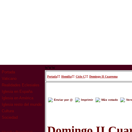
www
Portada
::
::
::
Portada
Homilia
Ciclo C
Domingo II Cuaresma
Vaticano
Realidades Eclesiales
Iglesia en España
Iglesia en América
Enviar por @
Imprimir
Más votado
Ver
Iglesia resto del mundo
Cultura
Sociedad
Domingo II Cua