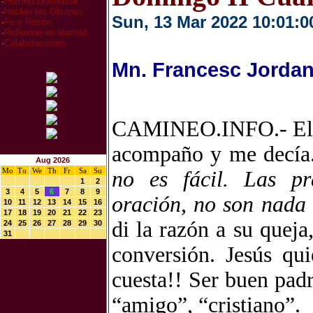
·
Homilia Dominical
·
Hablan los Obispos
Sun, 13 Mar 2022 10:01:0
·
Fe y Razón
·
Reflexion en libertad
·
Colaboraciones
Mn. Francesc Jordan
CAMINEO.INFO.- El ot
acompaño y me decía
Aug 2026
Mo
Tu
We
Th
Fr
Sa
Su
no es fácil. Las pr
1
2
3
4
5
6
7
8
9
oración, no son nada 
10
11
12
13
14
15
16
17
18
19
20
21
22
23
di la razón a su queja
24
25
26
27
28
29
30
31
conversión. Jesús qu
cuesta!! Ser buen padr
“amigo”, “cristiano”.