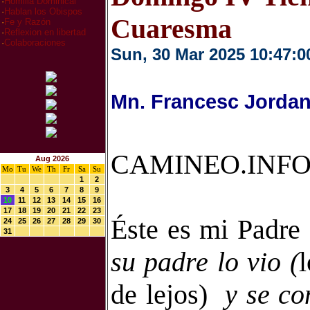
·
Homilia Dominical
·
Hablan los Obispos
Cuaresma
·
Fe y Razón
·
Reflexion en libertad
·
Colaboraciones
Sun, 30 Mar 2025 10:47:0
Mn. Francesc Jordan
CAMINEO.INFO
Aug 2026
Mo
Tu
We
Th
Fr
Sa
Su
1
2
3
4
5
6
7
8
9
10
11
12
13
14
15
16
17
18
19
20
21
22
23
Éste es mi Padre 
24
25
26
27
28
29
30
31
su padre lo vio (
l
de lejos)
y se co