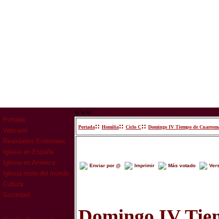
www
Portada
::
::
::
Portada
Homilia
Ciclo C
Domingo IV Tiempo de Cuaresm
Vaticano
Realidades Eclesiales
Iglesia en España
Iglesia en América
Enviar por @
Imprimir
Más votado
Ver
Iglesia resto del mundo
Cultura
Sociedad
Domingo IV Tie