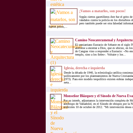
¡Vamos a matarlos, son pocos!
Según ciertos gacetilleros éste fue el grito d
vándalos contra la policía en los disturbios 
pero también puede ser otra falsedad informa
fueron pocos,...
Camino Neocatecumenal y Arquitectur
El semiarriano Eustacio de Sebaste en el siglo
atreverse a encerrar a Dios, que es ubicuo, en lo
de Cangras vino a responder a Eustacio: «No en
templo, sino a los fieles». Voltaire y los...
Iglesia, derecha e izquierda
Desde la década de 1940, la eclesiología católica comienza
políticamente por los planteamientos de Nueva Cristianda
1973). Para este modelo teopolítico existen esferas indepe
neta...
Monseñor Blázquez y el Sínodo de Nueva Eva
Por su interés, adjuntamos la intervención completa de M
arzobispo de Valladolid, en el Sínodo de obispos por la N
miércoles 10 de octubre de 2012. "Mi intervención desea un