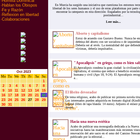
·
Homilia Dominical
·
Hablan los Obispos
En Murcia ha surgido una iniciativa que cuestiona los entornos tecn
libertad de los seres humanos y el uso de estas plataformas por parte d
·
Fe y Razón
encontrar la catequesis en esta dirección: Engañados por la tecnolo
·
Reflexion en libertad
postindustrial...
·
Colaboraciones
Leer más...
Aborto y capitalismo
Estoy de acuerdo con Gustavo Bueno. Nunca he ent
defensa del aborto con ser socialista o de izquierda
Debería ser al revés. La mentalidad del que defiende
víctimas, debería impulsarlos...
"Apocalipsis" en griego, como es bien sabi
El Apocalipsis condena la gran ciudad: la civilizaci
capitalista, el sistema que reduce a beneficio económ
Oct 2023
humana y civil (Apo 18, 9-24). El Apocalipsis recoge 
Mo
Tu
We
Th
Fr
Sa
Su
a...
1
2
3
4
5
6
7
8
9
10
11
12
13
14
15
El librito devorador
16
17
18
19
20
21
22
De tema religioso, acabo de publicar mi primera novela titu
23
24
25
26
27
28
29
Los interesados pueden adquirirla en formato digital (Kindl
vegetal (libro de tapa blanda: 14 euros). Adjunto el enlace 
30
31
deseen...
Hacia una nueva estética
Acabo de publicar una monografía dedicada a la Nueva E
iniciativas hasta las manifestaciones más recientes vinc
renovación del arte sacro en el seno del Camino Neocat
publicado por la editorial...