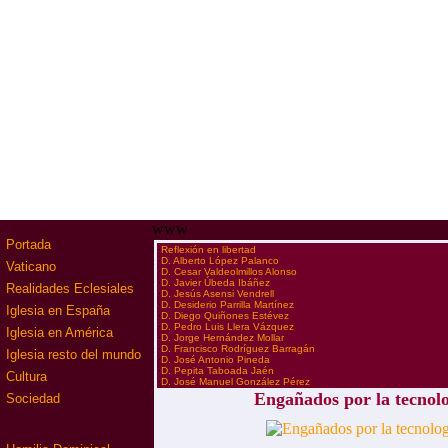
www
Portada
·
Reflexión en libertad
·
D. Alberto López Palanco
Vaticano
·
D. Cesar Valdeolmillos Alonso
·
D. Javier Úbeda Ibáñez
Realidades Eclesiales
·
D. Jesús Asensi Vendrell
·
D. Desiderio Parrilla Martínez
Iglesia en España
·
D. Diego Quiñones Estévez
·
D. Pedro Luis Llera Vázquez
Iglesia en América
·
D. Jorge Hernández Mollar
·
D. Francisco Rodríguez Barragán
Iglesia resto del mundo
·
D. José Antonio Pineda
·
D. Pepita Taboada Jaén
Cultura
·
D. José Manuel González Pérez
Engañados por la tecnol
Sociedad