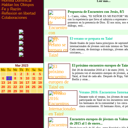
·
Homilia Dominical
Leer más...
·
Hablan los Obispos
·
Fe y Razón
Propuesta de Encuentro con Jesús, 8/5
·
Reflexion en libertad
1.- Canto, vídeo, “El SEÑOR ES MI PASTOR” Mire
·
Colaboraciones
con la experiencia que lleva al salmista a expresars
ponemos en la presencia de Dios. Él nos mira, nos e
diálogo, está...
El verano se prepara en Taizé
Desde finales de junio hasta principios de septiemb
internacionales de jóvenes será más intenso en Taiz
Cada semana, de domingo a domingo, jóvenes adul
cristianos,...
El próximo encuentro europeo de Tai
Mar 2023
Mo
Tu
We
Th
Fr
Sa
Su
Del 28 de diciembre 2018 al 1 de enero 2018, la
la primera vez el encuentro europeo de jóvenes,
1
2
3
4
5
Taizé, al final de cada año. Después de Riga, Va
6
7
8
9
10
11
12
Berlín y otras...
13
14
15
16
17
18
19
20
21
22
23
24
25
26
27
28
29
30
31
Verano 2016: Encuentros Internac
Durante todo el verano, los jóvenes de nu
participarán en Taizé en los encuentros int
los hermanos de la comunidad y los cerca 
cinco continentes. El hermano Alois, el pri
Encuentro europeo de jóvenes en Valenc
de 2015 al 1 de enero...
Desde hace más de 35 años, entre Navidad y Año 