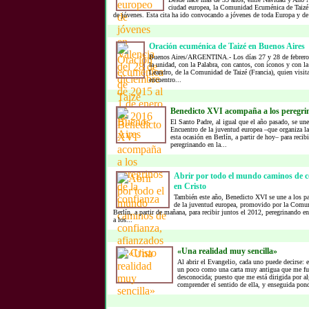
ciudad europea, la Comunidad Ecuménica de Taizé
de jóvenes. Esta cita ha ido convocando a jóvenes de toda Europa y de 
Oración ecuménica de Taizé en Buenos Aires
Buenos Aires/ARGENTINA.- Los días 27 y 28 de febrero s
la unidad, con la Palabra, con cantos, con íconos y con l
Leandro, de la Comunidad de Taizé (Francia), quien visita
encuentro...
Benedicto XVI acompaña a los peregrin
El Santo Padre, al igual que el año pasado, se une 
Encuentro de la juventud europea –que organiza l
esta ocasión en Berlín, a partir de hoy– para reci
peregrinando en la...
Abrir por todo el mundo caminos de c
en Cristo
También este año, Benedicto XVI se une a los pa
de la juventud europea, promovido por la Comuni
Berlín, a partir de mañana, para recibir juntos el 2012, peregrinando e
a los...
«Una realidad muy sencilla»
Al abrir el Evangelio, cada uno puede decirse: e
un poco como una carta muy antigua que me fue
desconocida; puesto que me está dirigida por a
comprender el sentido de ella, y enseguida pond