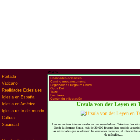
www
Portada
·
Realidades eclesiales
·
Camino neocatecumenal
Vaticano
·
Legionarios / Regnum Christi
·
Opus Dei
Realidades Eclesiales
·
Taizé
·
Focolares
Iglesia en España
·
Comunión y liberación
Ursula von der Leyen en 
Iglesia en América
Iglesia resto del mundo
Cultura
Sociedad
Los encuentros internacionales se han reanudado en Taizé tras dos añ
Desde la Semana Santa, más de 20.000 jóvenes han acudido a partic
las actividades que se ofrecen: las oraciones comunes, el intercambio 
de reflexión,...