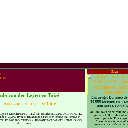
Taize
l
risti
ula von der Leyen en Taizé
Encuentro Europeo de 
30.000 jóvenes en mar
una nueva solidari
30.000 jóvenes se reunirán 
ales se han reanudado en Taizé tras dos años marcados por la pandemia.
a partir del 28 de diciembre
ás de 20.000 jóvenes han acudido a participar semana tras semana en
enero para la 34ta etapa
ecen: las oraciones comunes, el intercambio en pequeños grupos, talleres
"peregrinación de confi
de reflexión,...
animada por la Comunidad