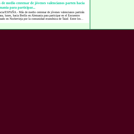
 de medio centenar de jóvenes valencianos parten hacia
ania para participar...
ncia/ESPAÑA.- Más de medio centenar de jóvenes valencianos partirán
a, lunes, hacia Berlín en Alemania para participar en el Encuentro
zado en Nochevieja por la comunidad ecuménica de Taizé. Entre los...