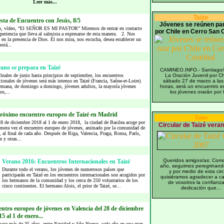
Leer más...
Taize
sta de Encuentro con Jesús, 8/5
Jóvenes se reúnen par
o, vídeo, “El SEÑOR ES MI PASTOR” Miremos de entrar en contacto
por Chile en Cerro San C
periencia que lleva al salmista a expresarse de esta manera. 2. Nos
en la presencia de Dios. Él nos mira, nos escucha, desea establecer un
está...
rano se prepara en Taizé
CAMINEO.INFO.- Santiago/
inales de junio hasta principios de septiembre, los encuentros
La Oración Juvenil por Chi
cionales de jóvenes será más intenso en Taizé (Francia, Saône-et-Loire).
sábado 27 de marzo a las
emana, de domingo a domingo, jóvenes adultos, la mayoría jóvenes
horas, será un encuentro e
os,...
los jóvenes orarán por l
próximo encuentro europeo de Taizé en Madrid
Taize
8 de diciembre 2018 al 1 de enero 2018, la ciudad de Basilea acoge por
Circular de Taizé vera
imera vez el encuentro europeo de jóvenes, animado por la comunidad de
, al final de cada año. Después de Riga, Valencia, Praga, Roma, París,
n y otras...
Queridos amigos/as: Com
Verano 2016: Encuentros Internacionales en Taizé
año, seguimos peregrinand
Durante todo el verano, los jóvenes de numerosos países que
y por medio de esta circ
participarán en Taizé en los encuentros internacionales son acogidos por
quisiéramos agradecer a c
los hermanos de la comunidad y los cerca de 250 voluntarios de los
de vosotros la confianza
cinco continentes. El hermano Alois, el prior de Taizé, se...
dedicación que...
ntro europeo de jóvenes en Valencia del 28 de diciembre
5 al 1 de enero...
hace más de 35 años, entre Navidad y Año Nuevo, cada año en una gran