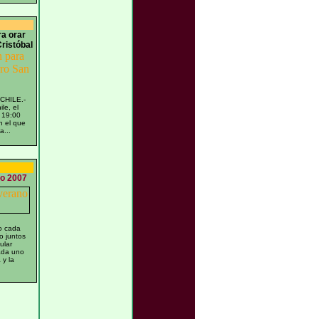
a orar
ristóbal
CHILE.-
le, el
 19:00
n el que
a...
no 2007
o cada
o juntos
ular
ada uno
 y la