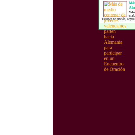
Más
Alem
Vale
mañan
Europeo de oración, organi