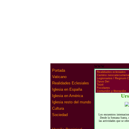
www
Portada
·
Realidades eclesiales
·
Camino neocatecumena
Vaticano
·
Legionarios / Regnum Ch
·
Opus Dei
Realidades Eclesiales
·
Taizé
·
Focolares
Iglesia en España
·
Comunión y liberación
Urs
Iglesia en América
Iglesia resto del mundo
Cultura
Sociedad
Los encuentros internacion
Desde la Semana Santa, m
las actividades que se ofr