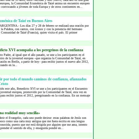
 europea, la Comunidad Ecuménica de Taizé anima un encuentro europeo
o convocando a jóvenes de toda Europa y de otros continentes en...
uménica de Taizé en Buenos Aires
ARGENTINA.- Los días 27 y 28 de febrero se realizará una oración por
 la Palabra, con cantos, con íconos y con la presencia del hermano
 Comunidad de Taizé (Francia), quien visita el país. El primer
dicto XVI acompaña a los peregrinos de la confianza
to Padre, al igual que el año pasado, se une a los participantes en el
tro de la juventud europea –que organiza la Comunidad de Taizé, en
casión en Berlín, a partir de hoy– para recibir juntos el nuevo año 2012,
inando en la...
r por todo el mundo caminos de confianza, afianzados
risto
én este año, Benedicto XVI se une a los participantes en el Encuentro
 juventud europea, promovido por la Comunidad de Taizé, esta vez en
 para recibir juntos el 2012, peregrinando en la confianza. En un mensaje
a realidad muy sencilla»
brir el Evangelio, cada uno puede decirse: estas palabras de Jesús son
poco como una carta muy antigua que me fuera escrita en una lengua
onocida; puesto que me está dirigida por alguien que me ama, intento
render el sentido de ella, y enseguida pondré en...