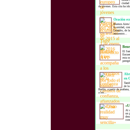
ciudad
de jóvenes. Esta cita ha id
Oración ec
Buenos Aires/
la unidad, con
Leandro, de la
encuentro...
Bene
El San
Encuen
esta o
peregr
Abri
en C
Tambi
de la
Berlín, a partir de mañana,
a los...
«Un
Al a
un 
desc
comp