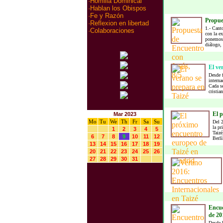
·
Homilia Dominical
·
Hablan los Obispos
·
Fe y Razón
Propue
·
Reflexion en libertad
1.- Cant
·
Colaboraciones
con la ex
ponemos 
diálogo, 
El ve
Desde f
interna
Cada s
cristian
El 
Mar 2023
Mo
Tu
We
Th
Fr
Sa
Su
Del 2
la pr
1
2
3
4
5
Taizé
6
7
8
9
10
11
12
Berlí
13
14
15
16
17
18
19
20
21
22
23
24
25
26
27
28
29
30
31
Encue
de 201
Desde 