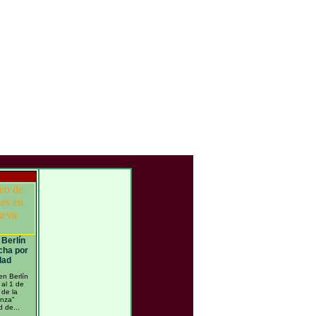
Berlín
cha por
dad
en Berlín
 al 1 de
 de la
anza"
 de...