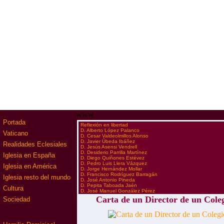
www
Portada
·
Reflexión en libertad
·
D. Alberto López Palanco
Vaticano
·
D. Cesar Valdeolmillos Alonso
·
D. Javier Úbeda Ibáñez
Realidades Eclesiales
·
D. Jesús Asensi Vendrell
·
D. Desiderio Parrilla Martínez
Iglesia en España
·
D. Diego Quiñones Estévez
·
D. Pedro Luis Llera Vázquez
Iglesia en América
·
D. Jorge Hernández Mollar
·
D. Francisco Rodríguez Barragán
Iglesia resto del mundo
·
D. José Antonio Pineda
·
D. Pepita Taboada Jaén
Cultura
·
D. José Manuel González Pérez
Carta de un Director de un Coleg
Sociedad