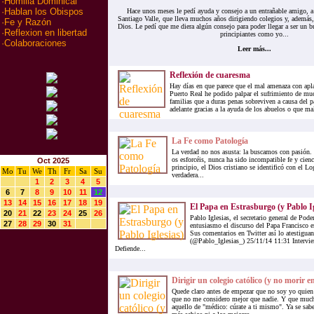
·
Homilia Dominical
·
Hablan los Obispos
Hace unos meses le pedí ayuda y consejo a un entrañable amigo,
Santiago Valle, que lleva muchos años dirigiendo colegios y, además
·
Fe y Razón
Dios. Le pedí que me diera algún consejo para poder llegar a ser un b
·
Reflexion en libertad
principiantes como yo...
·
Colaboraciones
Leer más...
Reflexión de cuaresma
Hay días en que parece que el mal amenaza con apl
Puerto Real he podido palpar el sufrimiento de mu
familias que a duras penas sobreviven a causa del p
adelante gracias a la ayuda de los abuelos o que mal
La Fe como Patología
La verdad no nos asusta: la buscamos con pasión.
os esforcéis, nunca ha sido incompatible fe y cienc
Oct 2025
principio, el Dios cristiano se identificó con el Lo
Mo
Tu
We
Th
Fr
Sa
Su
verdadera...
1
2
3
4
5
6
7
8
9
10
11
12
13
14
15
16
17
18
19
El Papa en Estrasburgo (y Pablo Ig
20
21
22
23
24
25
26
Pablo Iglesias, el secretario general de Pod
27
28
29
30
31
entusiasmo el discurso del Papa Francisco 
Sus comentarios en Twitter así lo atestiguan
(@Pablo_Iglesias_) 25/11/14 11:31 Intervie
Defiende...
Dirigir un colegio católico (y no morir en
Quede claro antes de empezar que no soy yo quien 
que no me considero mejor que nadie. Y que muc
aquello de "médico: cúrate a ti mismo". Ya se sab