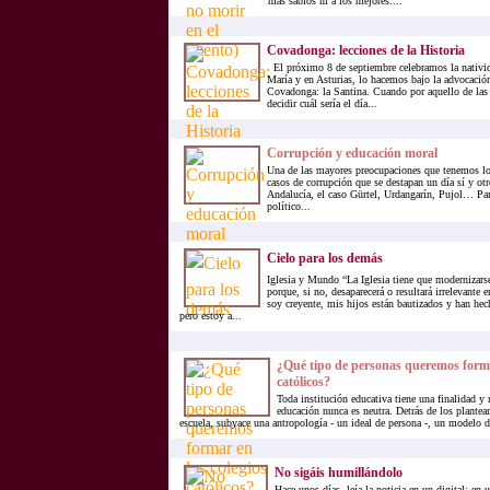
más sabios ni a los mejores....
Covadonga: lecciones de la Historia
El próximo 8 de septiembre celebramos la nativid
María y en Asturias, lo hacemos bajo la advocación
Covadonga: la Santina. Cuando por aquello de la
decidir cuál sería el día...
Corrupción y educación moral
Una de las mayores preocupaciones que tenemos los
casos de corrupción que se destapan un día sí y ot
Andalucía, el caso Gürtel, Urdangarín, Pujol… Par
político...
Cielo para los demás
Iglesia y Mundo “La Iglesia tiene que modernizarse
porque, si no, desaparecerá o resultará irrelevante
soy creyente, mis hijos están bautizados y han he
pero estoy a...
¿Qué tipo de personas queremos forma
católicos?
Toda institución educativa tiene una finalidad y
educación nunca es neutra. Detrás de los plante
escuela, subyace una antropología - un ideal de persona -, un modelo d
No sigáis humillándolo
Hace unos días, leía la noticia en un digital: en 