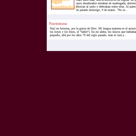
unos desalmados entraban de madrugada, destruían
Hostias al suelo y defecaban sobre ellas. Al pare
en pasado domingo, 9 de marzo. "No se...
Patriotismo
Nací en Asturias, por la gracia de Dios. Mi lengua materna es el astu
los listos y los finos, el "bable"). En mi aldea, los únicos que hablab
pequeño, allá por los años 70 del siglo pasado, eran el cura y...