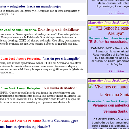
de la Pascua del Enfe
tes y refugiados: hacia un mundo mejor
Hoy domingo, 9 de mayo,
o la Jornada del Emigrante y el Refugiado con el lema Emigrantes y
leer más...
 mejor. Es e
Monseñor Juan José Asenjo
Orar siempre sin desfallecer
an José Asenjo Pelegrina.
 me viene del Señor, que hizo el cielo y la tierra". Con estas palabras
20 responderemos a la Palabra de Dios de la primera lectura en la
Monseñor Juan José Asenjo 
 de este domingo XXIX del tiempo ordinario. Con ellas, expresaremos
"El Señor ha resucitado,
vicción profunda de que Dios nuestro Señor es el guardián que no...
CAMINEO.INFO.- Termina l
Santa con la solemnidad
Resurrección del Señor. La 
que ha estado velando ju
"Pasión por el Evangelio"
Juan José Asenjo Pelegrina,
sepulcro de Cristo, proclama
nario, una mirada agradecida al Señor. El Día del Seminario nos ofrece
en la Vigilia...
de detener la mirada sobre nuestros Seminarios Diocesanos Mayor y
aer en la cuenta del bien y la esperanza que significan para la Iglesia de
leer más...
vocaciones...
Monseñor Juan José Asenjo
"A la vuelta de Madrid"
 Juan José Asenjo Pelegrina
O.- Como no podía ser de otra forma, he de referirme en esta
xtraordinario acontecimiento eclesial que hemos vivido en Madrid, las
ndiales de la Juventud. En él hemos participado los dos Obispos, un
Monseñor Juan José Asenjo 
do de sacerdotes y seminaristas y mil jóvenes vinculados a la
Vivamos con autentici
Semana Santa,
CAMINEO.INFO.- Con la s
En esta Cuaresma, ¿por
 Juan José Asenjo Pelegrina
bendición de los ramos inic
este domingo la Semana S
os buenos ejercicios espirituales?
año 2010. Nuestra Madre la