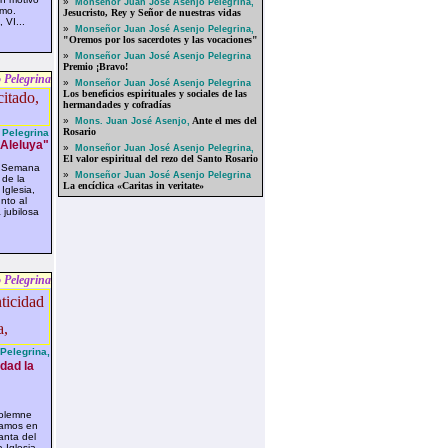
»
Monseñor Juan José Asenjo Pelegrina,
rmo.
Jesucristo, Rey y Señor de nuestras vidas
 VI...
»
Monseñor Juan José Asenjo Pelegrina,
"Oremos por los sacerdotes y las vocaciones"
»
Monseñor Juan José Asenjo Pelegrina
Premio ¡Bravo!
 Pelegrina
»
Monseñor Juan José Asenjo Pelegrina
Los beneficios espirituales y sociales de las
hermandades y cofradías
»
Ante el mes del
Mons. Juan José Asenjo,
Rosario
Pelegrina
 Aleluya"
»
Monseñor Juan José Asenjo Pelegrina,
El valor espiritual del rezo del Santo Rosario
a Semana
»
Monseñor Juan José Asenjo Pelegrina
 de la
La encíclica «Caritas in veritate»
Iglesia,
nto al
 jubilosa
 Pelegrina
Pelegrina,
dad la
olemne
iamos en
anta del
 Iglesia