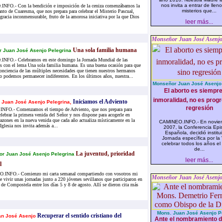
nos invita a entrar de llen
FO.- Con la bendición e imposición de la ceniza comenzábamos la
misterios que...
nto de Cuaresma, que nos prepara para celebrar el Misterio Pascual,
gracia inconmensurable, fruto de la amorosa iniciativa por la que Dios
leer más...
Monseñor Juan José Asenjo
Una sola familia humana
 Juan José Asenjo Pelegrina
NFO.- Celebramos en este domingo la Jornada Mundial de las
s con el lema Una sola familia humana. Es una buena ocasión para que
nciencia de las múltiples necesidades que tienen nuestros hermanos
no podemos permanecer indiferentes. En los últimos años, nuestra...
Monseñor Juan José Asenjo 
El aborto es siempr
inmoralidad, no es prog
Iniciamos el Adviento
Juan José Asenjo Pelegrina,
regresión
FO.- Comenzamos el tiempo de Adviento, que nos prepara para
elebrar la primera venida del Señor y nos dispone para acogerle en
razones en la nueva venida que cada año actualiza místicamente en la
CAMINEO.INFO.- En novie
 Iglesia nos invita además a...
2007, la Conferencia Epi
Española, decidió institu
Jornada específica por la
celebrar todos los años el
de...
La juventud, prioridad
r Juan José Asenjo Pelegrina
leer más...

INFO.- Comienzo mi carta semanal compartiendo con vosotros mi
Monseñor Juan José Asenjo
e vivir unas jornadas junto a 220 jóvenes sevillanos que participaron en
 de Compostela entre los días 5 y 8 de agosto. Allí se dieron cita más
Mons. Juan José Asenjo P
Recuperar el sentido cristiano del
an José Asenjo
Ante el nombramiento 