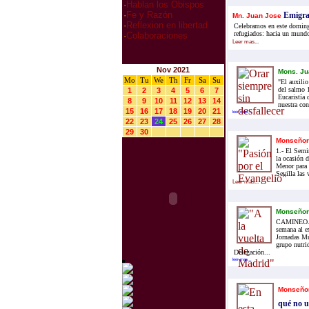
·
Hablan los Obispos
·
Fe y Razón
Emigran
Mn. Juan Jose
·
Reflexion en libertad
Celebramos en este doming
refugiados: hacia un mundo
·
Colaboraciones
Leer mas...
Nov 2021
Mons. Ju
Mo
Tu
We
Th
Fr
Sa
Su
"El auxilio
del salmo 1
1
2
3
4
5
6
7
Eucaristía
8
9
10
11
12
13
14
nuestra con
15
16
17
18
19
20
21
leer mas...
22
23
24
25
26
27
28
29
30
Monseñor 
1.- El Semi
la ocasión 
Menor para c
Sevilla las 
Leer mas...
Monseñor
CAMINEO.INF
semana al e
Jornadas Mu
grupo nutri
Delegación...
leer mas...
Monseñor
qué no un