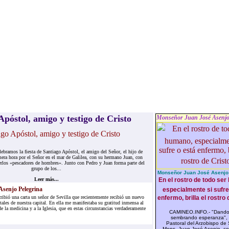
Apóstol, amigo y testigo de Cristo
Monseñor Juan José Asenjo
lebramos la fiesta de Santiago Apóstol, el amigo del Señor, el hijo de
era hora por el Señor en el mar de Galilea, con su hermano Juan, con
erlos «pescadores de hombres». Junto con Pedro y Juan forma parte del
grupo de los...
Monseñor Juan José Asenjo 
Leer más...
En el rostro de todo se
senjo Pelegrina
especialmente si sufre
ibió una carta un señor de Sevilla que recientemente recibió un nuevo
enfermo, brilla el rostro 
ales de nuestra capital. En ella me manifestaba su gratitud inmensa al
de la medicina y a la Iglesia, que en estas circunstancias verdaderamente
CAMINEO.INFO.- "Dando 
sembrando esperanza", 
Pastoral del Arzobispo de S
Mons. Juan José Asenjo, co