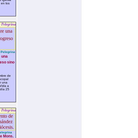
o en los
 Pelegrina
Pelegrina
e una
reso sino
mbre de
scopal
ir una
 Vida a
 día 25
 Pelegrina
elegrina
de Mons.