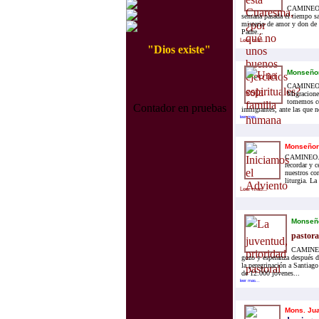
CAMINEO.IN
semana pasada el tiempo sa
misterio de amor y don de 
Padre...
Leer mas...
"Dios existe"
Monseñor
CAMINEO.I
Migracione
tomemos co
Contador en pruebas
inmigrantes, ante las que 
leer mas...
Monseñor 
CAMINEO.IN
recordar y c
nuestros co
liturgia. La
Leer mas...
Monseño
pastoral
CAMINEO.
gozo y esperanza después d
la peregrinación a Santiago
de 12.000 jóvenes...
leer mas...
Mons. Ju