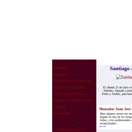
Santiago 
Portada
Vaticano
Realidades Eclesiales
Iglesia en España
El sábado 25 de julio ce
Zebedeo, llamado a prim
Iglesia en América
Pedro y Andrés, para hac
Iglesia resto del mundo
Cultura
Monseñor Juan José A
Sociedad
Hace algunos meses me escr
hígado en uno de los hospit
Señor, a los profesionales 
excepcionales...
leer mas...
·
Homilia Dominical