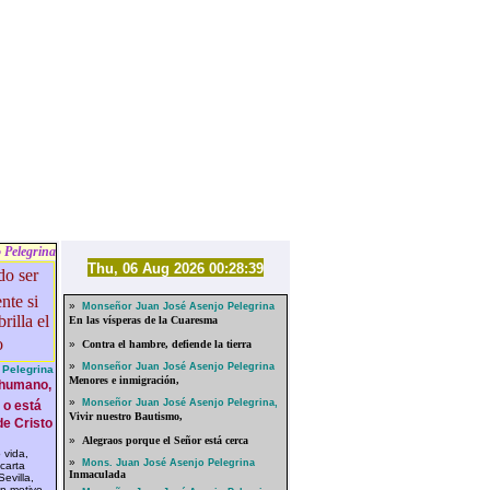
 Pelegrina
Thu, 06 Aug 2026 00:28:39
»
Monseñor Juan José Asenjo Pelegrina
En las vísperas de la Cuaresma
»
Contra el hambre, defiende la tierra
»
Monseñor Juan José Asenjo Pelegrina
Pelegrina
Menores e inmigración,
r humano,
»
Monseñor Juan José Asenjo Pelegrina,
 o está
Vivir nuestro Bautismo,
de Cristo
»
Alegraos porque el Señor está cerca
vida,
»
Mons. Juan José Asenjo Pelegrina
carta
Inmaculada
evilla,
n motivo