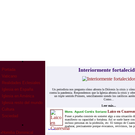
Interiormente fortalecid
Portada
Vaticano
Realidades Eclesiales
Iglesia en España
Un periodista nos pregunta cómo afronta la Diócesis la crisis y cómo
contra la pandemia. Respondemos que la Iglesia afronta la crisis y ofre
Iglesia en América
un triple sentido:Primero, sencillamente siendo los católicos auté
Como...
Iglesia resto del mundo
Leer más...
Cultura
Laico en Cuares
Mons. Agustí Cortés Soriano
Sociedad
Poner a prueba consiste en someter algo a una situación di
manifiesto su capacidad y fortaleza. Así se suele hacer con
incluso personas en la profesión, etc. El tiempo de Cuares
madurar, precisamente porque evocamos, revivimos, las pr
leer mas...
·
Homilia Dominical