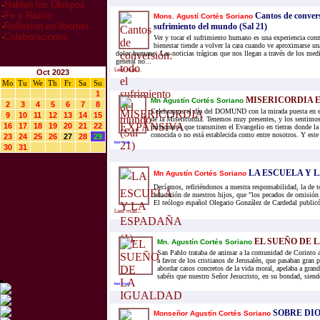
·
Hablan los Obispos
·
Fe y Razón
Cantos de convers
Mons. Agustí Cortés Soriano
·
Reflexion en libertad
sufrimiento del mundo (Sal 21)
·
Colaboraciones
Ver y tocar el sufrimiento humano es una experiencia con
bienestar tiende a volver la cara cuando ve aproximarse u
dolor humano. Las noticias trágicas que nos llegan a través de los me
general no...
Leer mas...
Oct 2023
Mo
Tu
We
Th
Fr
Sa
Su
1
MISERICORDIA 
Mn Agustín Cortés Soriano
2
3
4
5
6
7
8
Celebramos el día del DOMUND con la mirada puesta en el
9
10
11
12
13
14
15
de la Misericordia. Tenemos muy presentes, y los sentimos
16
17
18
19
20
21
22
misioneros que transmiten el Evangelio en tierras donde la
conocida o no está establecida como entre nosotros. Y este
23
24
25
26
27
28
29
leer mas...
30
31
LA ESCUELA Y LA
Mn Agustín Cortés Soriano
Decíamos, refiriéndonos a nuestra responsabilidad, la de t
educación de nuestros hijos, que "los pecados de omisió
El teólogo español Olegario González de Cardedal publicó
Leer mas...
EL SUEÑO DE 
Mn. Agustín Cortés Soriano
San Pablo trataba de animar a la comunidad de Corinto a
a favor de los cristianos de Jerusalén, que pasaban gran 
abordar casos concretos de la vida moral, apelaba a gran
sabéis que nuestro Señor Jesucristo, en su bondad, siendo
leer mas...
SOBRE DIO
Monseñor Agustín Cortés Soriano