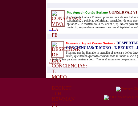
CONSERVAR VIV
Mn. Agustín Cortés Soriano
La Segunda Carta a Timoteo pone en boca de san Pablo es
testamento, a palabras definitivas, esenciales, de esas qu
epitafio: «He mantenido la fe» (2Tm 4,7). No era para m
contexto, responden al momento en que el Apóstol se enfre
leer mas...
DESPERTAR
Monseñor Agustí Cortés Soriano,
CONCIENCIAS: T. MORO - T. BECKET - 
Siempre nos ha llamado la atención el mensaje de los ánge
Jesús, que habían quedado encandilados mirando al cielo
maestro. Sus palabras venían a decir: “no es el momento de quedarse...
Leer mas...