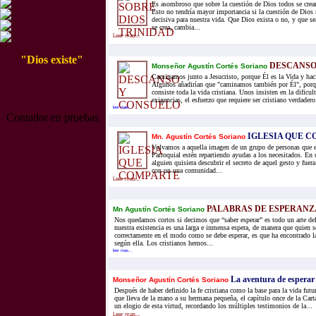
Es asombroso que sobre la cuestión de Dios todos se crean
Esto no tendría mayor importancia si la cuestión de Dios
decisiva para nuestra vida. Que Dios exista o no, y que s
se crea, cambia...
Leer mas...
"Dios existe"
DESCANSO
Monseñor Agustín Cortés Soriano
Caminamos junto a Jesucristo, porque Él es la Vida y haci
Algunos añadirían que "caminamos también por Él", porq
consiste toda la vida cristiana. Unos insisten en la dificu
exigencias, el esfuerzo que requiere ser cristiano verdadero.
leer mas...
Contador en pruebas
IGLESIA QUE 
Mn. Agustín Cortés Soriano
Volvamos a aquella imagen de un grupo de personas que e
Parroquial estén repartiendo ayudas a los necesitados. En u
alguien quisiera descubrir el secreto de aquel gesto y fuer
con un una comunidad...
Leer mas...
PALABRAS DE ESPERANZA
Mn Agustín Cortés Soriano
Nos quedamos cortos si decimos que “saber esperar” es todo un arte de
nuestra existencia es una larga e inmensa espera, de manera que quien se
correctamente en el modo como se debe esperar, es que ha encontrado la
según ella. Los cristianos hemos...
leer mas...
La aventura de esperar
Monseñor Agustín Cortés Soriano
Después de haber definido la fe cristiana como la base para la vida fu
que lleva de la mano a su hermana pequeña, el capítulo once de la Cart
un elogio de esta virtud, recordando los múltiples testimonios de la...
Leer mas...