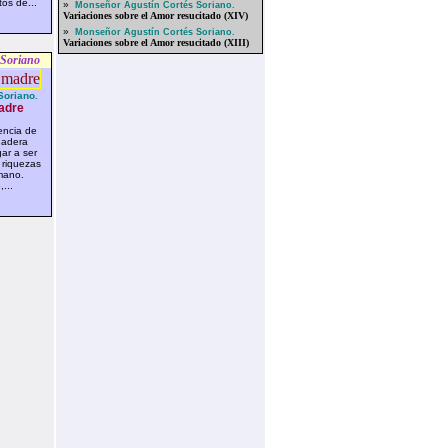
os de...
»
Monseñor Agustín Cortés Soriano.
Variaciones sobre el Amor resucitado (XIV)
»
Monseñor Agustín Cortés Soriano.
Variaciones sobre el Amor resucitado (XIII)
 Soriano
Soriano.
adre
encia de
dadera
ar a ser
 riquezas
mano.
...