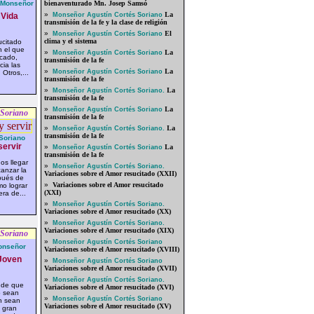
Monseñor
bienaventurado Mn. Josep Samsó
»
La
Vida
Monseñor Agustín Cortés Soriano
transmisión de la fe y la clase de religión
»
El
Monseñor Agustín Cortés Soriano
clima y el sistema
ucitado
n el que
»
La
Monseñor Agustín Cortés Soriano
ecado,
transmisión de la fe
ia las
»
La
Monseñor Agustín Cortés Soriano
 Otros,...
transmisión de la fe
»
La
Monseñor Agustín Cortés Soriano.
transmisión de la fe
»
La
Monseñor Agustín Cortés Soriano
 Soriano
transmisión de la fe
»
La
Monseñor Agustín Cortés Soriano.
transmisión de la fe
Soriano
servir
»
La
Monseñor Agustín Cortés Soriano
transmisión de la fe
s llegar
»
Monseñor Agustín Cortés Soriano.
canzar la
Variaciones sobre el Amor resucitado (XXII)
pués de
»
Variaciones sobre el Amor resucitado
mo lograr
(XXI)
era de...
»
Monseñor Agustín Cortés Soriano.
Variaciones sobre el Amor resucitado (XX)
»
Monseñor Agustín Cortés Soriano.
Variaciones sobre el Amor resucitado (XIX)
 Soriano
»
Monseñor Agustín Cortés Soriano
onseñor
Variaciones sobre el Amor resucitado (XVIII)
Joven
»
Monseñor Agustín Cortés Soriano
Variaciones sobre el Amor resucitado (XVII)
»
Monseñor Agustín Cortés Soriano.
 de que
Variaciones sobre el Amor resucitado (XVI)
o sean
»
Monseñor Agustín Cortés Soriano
n sean
Variaciones sobre el Amor resucitado (XV)
a gran