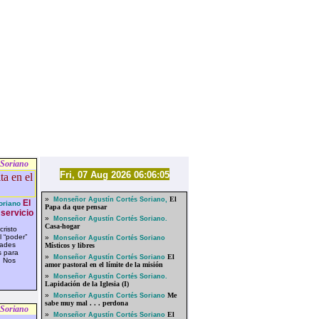
 Soriano
Fri, 07 Aug 2026 06:06:05
»
El
Monseñor Agustín Cortés Soriano,
El
oriano
Papa da que pensar
 servicio
»
Monseñor Agustín Cortés Soriano.
Casa-hogar
risto
l “poder”
»
Monseñor Agustín Cortés Soriano
dades
Místicos y libres
s para
»
El
Monseñor Agustín Cortés Soriano
. Nos
amor pastoral en el límite de la misión
»
Monseñor Agustín Cortés Soriano.
Lapidación de la Iglesia (I)
»
Me
Monseñor Agustín Cortés Soriano
sabe muy mal . . . perdona
 Soriano
»
El
Monseñor Agustín Cortés Soriano