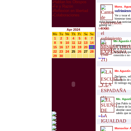
·
Hablan los Obispos
·
Fe y Razón
Mons. Agus
·
Reflexion en libertad
sufrimient
·
Colaboraciones
Ver y tocar e
bienestar tie
dolor humano. Las noticias
general no...
Leer mas...
Apr 2024
Mo
Tu
We
Th
Fr
Sa
Su
1
2
3
4
5
6
7
Mn Agustín 
8
9
10
11
12
13
14
Celebramos el 
15
16
17
18
19
20
21
de la Miserico
22
23
24
25
26
27
28
misioneros que
conocida o no 
29
30
leer mas...
Mn Agustín
Decíamos, refi
educación de 
El teólogo es
Leer mas...
Mn. Agust
San Pablo tr
a favor de l
abordar caso
sabéis que n
leer mas...
Monseñor A