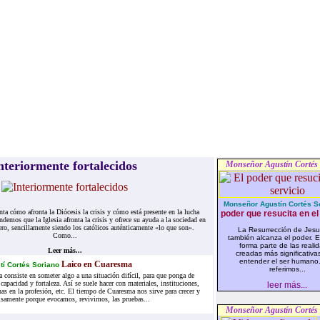
nteriormente fortalecidos
Monseñor Agustín Cortés
Monseñor Agustín Cortés S
ta cómo afronta la Diócesis la crisis y cómo está presente en la lucha
poder que resucita en el
demos que la Iglesia afronta la crisis y ofrece su ayuda a la sociedad en
ero, sencillamente siendo los católicos auténticamente «lo que son».
La Resurrección de Jesuc
Como...
también alcanza el poder. E
forma parte de las reali
Leer más...
creadas más significativa
entender el ser humano
Laico en Cuaresma
tí Cortés Soriano
referimos...
 consiste en someter algo a una situación difícil, para que ponga de
capacidad y fortaleza. Así se suele hacer con materiales, instituciones,
leer más...
as en la profesión, etc. El tiempo de Cuaresma nos sirve para crecer y
isamente porque evocamos, revivimos, las pruebas...
Monseñor Agustín Cortés