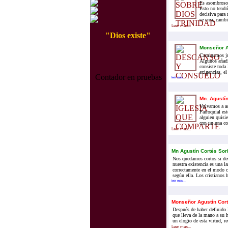
Es asombroso 
Esto no tendr
decisiva para
se crea, cambi
Leer mas...
"Dios existe"
Monseñor A
Caminamos jun
Algunos añadi
consiste toda 
exigencias, el
Contador en pruebas
leer mas...
Mn. Agustí
Volvamos a aq
Parroquial est
alguien quisie
con un una c
Leer mas...
Mn Agustín Cortés Sor
Nos quedamos cortos si dec
nuestra existencia es una l
correctamente en el modo c
según ella. Los cristianos 
leer mas...
Monseñor Agustín Cor
Después de haber definido 
que lleva de la mano a su 
un elogio de esta virtud, r
Leer mas...