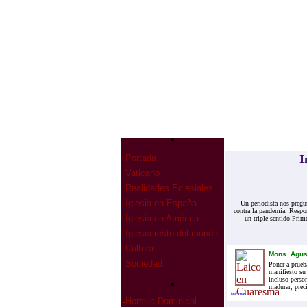
I
Portada
Vaticano
Realidades Eclesiales
Iglesia en España
Un periodista nos pregun
contra la pandemia. Respon
Iglesia en América
un triple sentido:Prim
Iglesia resto del mundo
Cultura
Mons. Agus
Sociedad
Poner a prueba
manifiesto su 
incluso person
madurar, prec
leer mas...
·
Homilia Dominical