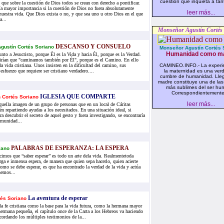
cuestión que inquieta a tant
que sobre la cuestión de Dios todos se crean con derecho a pontificar.
ía mayor importancia si la cuestión de Dios no fuera absolutamente
leer más...
 nuestra vida. Que Dios exista o no, y que sea uno u otro Dios en el que
a...
Monseñor Agustín Cortés
DESCANSO Y CONSUELO
gustín Cortés Soriano
Monseñor Agustín Cortés 
Humanidad como m
to a Jesucristo, porque Él es la Vida y hacia Él, porque es la Verdad.
rían que "caminamos también por Él", porque es el Camino. En ello
la vida cristiana. Unos insisten en la dificultad del camino, sus
CAMINEO.INFO.- La experi
 esfuerzo que requiere ser cristiano verdadero....
la maternidad es una ver
cumbre de humanidad. Lleg
madre constituye una de las
más sublimes del ser hu
Correspondientemente,
IGLESIA QUE COMPARTE
n Cortés Soriano
leer más...
uella imagen de un grupo de personas que en un local de Cáritas
én repartiendo ayudas a los necesitados. En una situación ideal, si
ra descubrir el secreto de aquel gesto y fuera investigando, se encontraría
omunidad...
PALABRAS DE ESPERANZA: LA ESPERA
iano
imos que “saber esperar” es todo un arte dela vida. Realmentetoda
arga e inmensa espera, de manera que quien sepa hacerlo, quien acierte
omo se debe esperar, es que ha encontrado la verdad de la vida y actúa
hemos...
La aventura de esperar
tés Soriano
la fe cristiana como la base para la vida futura, como la hermana mayor
hermana pequeña, el capítulo once de la Carta a los Hebreos va haciendo
ecordando los múltiples testimonios de la...