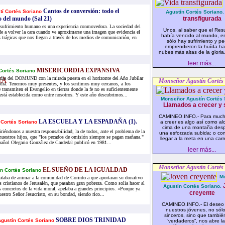
Cantos de conversión: todo el
tí Cortés Soriano
Agustín Cortés Soriano.
o del mundo (Sal 21)
transfigurada
l sufrimiento humano es una experiencia conmovedora. La sociedad del
Unos, al saber que el Res
nde a volver la cara cuando ve aproximarse una imagen que evidencia el
había vencido al mundo, e
 trágicas que nos llegan a través de los medios de comunicación, en
sólo hay sufrimiento y p
emprendieron la huída hac
nubes más altas de la gloria.
leer más...
MISERICORDIA EXPANSIVA
Cortés Soriano
día del DOMUND con la mirada puesta en el horizonte del Año Jubilar
Monseñor Agustín Cortés
rdia. Tenemos muy presentes, y los sentimos muy cercanos, a los
 transmiten el Evangelio en tierras donde la fe no es suficientemente
está establecida como entre nosotros. Y este año descubrimos...
Monseñor Agustín Cortés 
Llamados a crecer y 
CAMINEO.INFO.- Para mucho
LA ESCUELA Y LA ESPADAÑA (1).
 Cortés Soriano
a creer es algo así como al
cima de una montaña des
riéndonos a nuestra responsabilidad, la de todos, ante el problema de la
una esforzada subida; o co
nuestros hijos, que "los pecados de omisión siempre se pagan mañana."
llegar a la meta en una carr
pañol Olegario González de Cardedal publicó en 1981...
leer más...
Monseñor Agustín Cortés
EL SUEÑO DE LA IGUALDAD
ín Cortés Soriano
M
ataba de animar a la comunidad de Corinto a que aportaran su donativo
os cristianos de Jerusalén, que pasaban gran pobreza. Como solía hacer al
Agustín Cortés Soriano.
s concretos de la vida moral, apelaba a grandes principios. «Porque ya
creyente
uestro Señor Jesucristo, en su bondad, siendo rico...
CAMINEO.INFO.- El deseo
nuestros jóvenes, no sól
sinceros, sino que tambié
SOBRE DIOS TRINIDAD
gustín Cortés Soriano
“verdaderos”, nos abre l