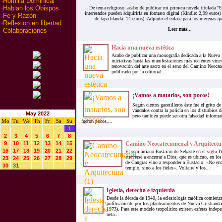
·
Homilia Dominical
·
Hablan los Obispos
De tema religioso, acabo de publicar mi primera novela titulada “E
interesados pueden adquirirla en formato digital (Kindle: 2,99 euros)
·
Fe y Razón
de tapa blanda: 14 euros). Adjunto el enlace para los mecenas qu
·
Reflexion en libertad
Leer más...
·
Colaboraciones
Hacia una nueva estética
Acabo de publicar una monografía dedicada a la Nueva E
iniciativas hasta las manifestaciones más recientes vinc
renovación del arte sacro en el seno del Camino Neocat
publicado por la editorial...
¡Vamos a matarlos, son pocos!
Según ciertos gacetilleros éste fue el grito d
vándalos contra la policía en los disturbios 
May 2022
pero también puede ser otra falsedad informa
Mo
Tu
We
Th
Fr
Sa
Su
fueron pocos,...
1
2
3
4
5
6
7
8
9
10
11
12
13
14
15
Camino Neocatecumenal y Arquitectur
16
17
18
19
20
21
22
El semiarriano Eustacio de Sebaste en el siglo
atreverse a encerrar a Dios, que es ubicuo, en lo
23
24
25
26
27
28
29
de Cangras vino a responder a Eustacio: «No en
30
31
templo, sino a los fieles». Voltaire y los...
Iglesia, derecha e izquierda
Desde la década de 1940, la eclesiología católica comienza
políticamente por los planteamientos de Nueva Cristianda
1973). Para este modelo teopolítico existen esferas indepe
neta...