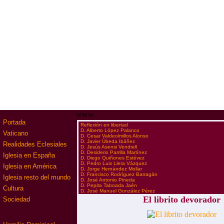
www
Portada
·
Reflexión en libertad
·
D. Alberto López Palanco
Vaticano
·
D. Cesar Valdeolmillos Alonso
·
D. Javier Úbeda Ibáñez
Realidades Eclesiales
·
D. Jesús Asensi Vendrell
·
D. Desiderio Parrilla Martínez
Iglesia en España
·
D. Diego Quiñones Estévez
·
D. Pedro Luis Llera Vázquez
Iglesia en América
·
D. Jorge Hernández Mollar
·
D. Francisco Rodríguez Barragán
Iglesia resto del mundo
·
D. José Antonio Pineda
·
D. Pepita Taboada Jaén
Cultura
·
D. José Manuel González Pérez
El librito devorador
Sociedad