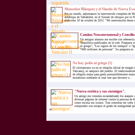
Monseñor Blázquez y el Sínodo de Nueva Eva
Por su interés, adjuntamos la intervención completa de M
arzobispo de Valladolid, en el Sínodo de obispos por la N
miércoles 10 de octubre de 2012. "Mi intervención desea un
Camino Neocatecumenal y Concilio 
Un antiguo alumno me escribe con referencia 
Teopolítica publicados en la web. Pregunta so
ni griego", "Los signos de los tiempos" e "I
7000 millones de personas". Su pregunta es: 
No hay judío ni griego (1)
El cristianismo ya no es religión oficial de ningún
Vaticano), ni tampoco del pueblo. El tradicionalism
de religión mejor para gente presumiblemente mejor
moralismo mediante el cual cree que favorece a...
"Nueva estética y sus enemigos".
Un amigo me comenta escandalizado los ataques q
diversas páginas de internet contra la persona de
como excusa sus iconos. Tras consultar las webs 
compruebo con estupor el grado de malignidad q
el...