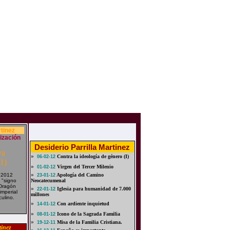
rtinez
ización
Desiderio Parrilla Martinez
»
Contra la ideología de género (I)
06-02-12
»
Virgen del Tercer Milenio
01-02-12
 2012
»
Apología del Camino
23-01-12
 "signo
Neocatecumenal
 Dragón
»
Iglesia para humanidad de 7.000
22-01-12
imperial
millones
ulino.
»
Con ardiente inquietud
14-01-12
»
Icono de la Sagrada Familia
08-01-12
»
Misa de la Familia Cristiana.
19-12-11
tinez