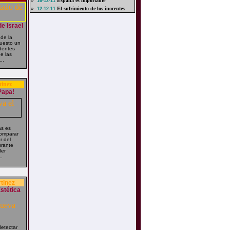
»
España es importante
16-12-11
»
El sufrimiento de los inocentes
12-12-11
e Israel
 de la
puesto un
edentes
e las
..
tinez
Papa!
as es
comparar
r del
rante
der
..
rtinez
stética
detectar