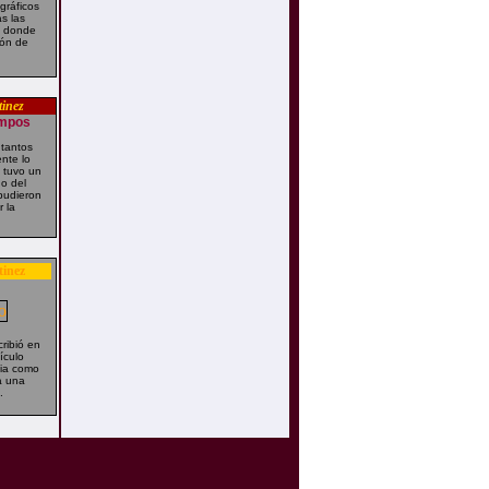
gráficos
s las
as donde
ión de
tinez
empos
 tantos
nte lo
 tuvo un
o del
pudieron
 la
tinez
ribió en
ículo
esia como
ra una
.