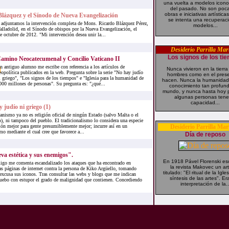
una vuelta a modelos icono
del pasado. No son poca
obras e iniciativas artístic
lázquez y el Sínodo de Nueva Evangelización
se intenta una recuperac
, adjuntamos la intervención completa de Mons. Ricardo Blázquez Pérez,
modelos...
alladolid, en el Sínodo de obispos por la Nueva Evangelización, el
e octubre de 2012. "Mi intervención desea unir la...
Desiderio Parrilla Mar
Los signos de los ti
amino Neocatecumenal y Concilio Vaticano II
n antiguo alumno me escribe con referencia a los artículos de
Nunca vivieron en la tierra
eopolítica publicados en la web. Pregunta sobre la serie "No hay judío
hombres como en el prese
i griego", "Los signos de los tiempos" e "Iglesia para la humanidad de
hacen. Nunca la humanidad
000 millones de personas". Su pregunta es: "¿qué...
conocimiento tan profund
mundo, y nunca hasta hoy 
algunas personas tener
capacidad...
 judío ni griego (1)
ianismo ya no es religión oficial de ningún Estado (salvo Malta o el
), ni tampoco del pueblo. El tradicionalismo lo considera una especie
gión mejor para gente presumiblemente mejor; incurre así en un
Desiderio Parrilla Mar
o mediante el cual cree que favorece a...
Día de reposo
a estética y sus enemigos".
En 1918 Pável Florenski esc
go me comenta escandalizado los ataques que ha encontrado en
la revista Makovec un art
as páginas de internet contra la persona de Kiko Argüello, tomando
titulado: "El ritual de la Igl
xcusa sus iconos. Tras consultar las webs y blogs que me indican
síntesis de las artes". E
ebo con estupor el grado de malignidad que contienen. Concediendo
interpretación de la..