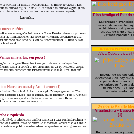
o de publicar mi primera novela titulada “El librito devorador”. Los
irla en formato digital (Kindle: 2,99 euros) o en formato vegetal (libro
uros). Adjunto el enlace para los mecenas que deseen comprarla:...
Dios bendiga el Estado d
Leer más...
La revelación evangélica
Pasión de Jesucristo ha su
 nueva estética
cambio histórico sin prec
respecto de la defensa d
blicar una monografía dedicada a la Nueva Estética, desde sus primeras
víctimas inocentes. El.
hasta las manifestaciones más recientes vinculadas especialmente a la
del arte sacro en el seno del Camino Neocatecumenal. El libro ha sido
r la editorial...
Desiderio Parrilla Mar
¡Viva Cuba y viva el 
¡Vamos a matarlos, son pocos!
egún ciertos gacetilleros éste fue el grito de guerra usado por los
ándalos contra la policía en los disturbios del 22-M. Puede ser verdad,
ero también puede ser otra falsedad informativa más. Pero, ¿por qué
El poder de las ideologí
devastador. Sólo hay que 
el poder descristianizado
comunismo en Polonia du
ino Neocatecumenal y Arquitectura (1)
treinta años… y el po
descristianizador del.
emiarriano Eustacio de Sebaste en el siglo IV se preguntaba: «¿Cómo
erse a encerrar a Dios, que es ubicuo, en los templos?». Pero el Concilio
angras vino a responder a Eustacio: «No encerramos a Dios en el
o, sino a los fieles». Voltaire y los...
Desiderio Parrilla Ma
Arquitectura y Nueva E
recha e izquierda
(1)
a de 1940, la eclesiología católica comienza a estar dominada cultural y
por los planteamientos de Nueva Cristiandad de Jacques Maritain (1882-
te modelo teopolítico existen esferas independientes de la Iglesia en una
En el arte sacro se puede 