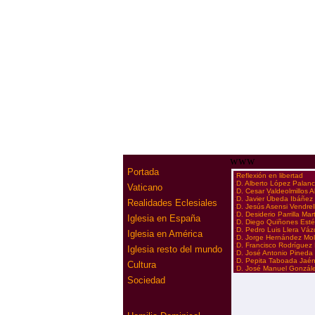
www
Portada
·
Reflexión en libertad
·
D. Alberto López Palan
Vaticano
·
D. Cesar Valdeolmillos 
·
D. Javier Úbeda Ibáñez
Realidades Eclesiales
·
D. Jesús Asensi Vendrel
·
D. Desiderio Parrilla Mar
Iglesia en España
·
D. Diego Quiñones Est
·
D. Pedro Luis Llera Vá
Iglesia en América
·
D. Jorge Hernández Mol
·
D. Francisco Rodríguez
Iglesia resto del mundo
·
D. José Antonio Pineda
·
D. Pepita Taboada Jaé
Cultura
·
D. José Manuel Gonzál
Sociedad