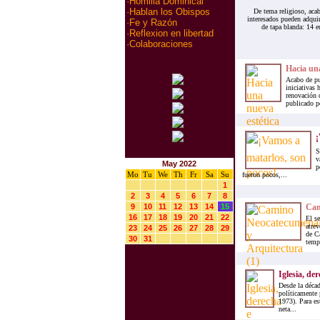
·
Homilia Dominical
·
Hablan los Obispos
De tema religioso, acab
interesados pueden adquir
·
Fe y Razón
de tapa blanda: 14 e
·
Reflexion en libertad
·
Colaboraciones
Hacia una
Acabo de pu
iniciativas 
renovación 
publicado po

S
v
May 2022
p
Mo
Tu
We
Th
Fr
Sa
Su
fueron pocos,...
1
2
3
4
5
6
7
8
9
10
11
12
13
14
15
Cam
16
17
18
19
20
21
22
El s
atrev
23
24
25
26
27
28
29
de C
30
31
templ
Iglesia, de
Desde la décad
políticamente 
1973). Para es
neta...