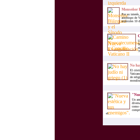
Monseñor B
Por su interés
arzobispo de V
miércoles 10 d
C
U
T
n
7
No hay
El crist
Vaticano
de reli
moralism
"Nuev
Un ami
divers
como e
compru
el...