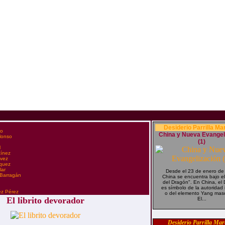
Desiderio Parrilla Ma
co
China y Nueva Evangel
Alonso
(1)
l
tínez
évez
zquez
lar
Desde el 23 de enero de
 Barragán
China se encuentra bajo el
del Dragón". En China, el
n
es símbolo de la autoridad 
ez Pérez
o del elemento Yang masc
El librito devorador
El...
Desiderio Parrilla Mar