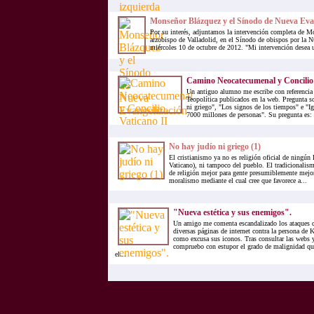
Monseñor Blázquez y el Sínodo de Nueva Eva
Por su interés, adjuntamos la intervención completa de M
arzobispo de Valladolid, en el Sínodo de obispos por la N
miércoles 10 de octubre de 2012. "Mi intervención desea un
Camino Neocatecumenal y Concilio 
Un antiguo alumno me escribe con referencia 
Teopolítica publicados en la web. Pregunta so
ni griego", "Los signos de los tiempos" e "I
7000 millones de personas". Su pregunta es: 
No hay judío ni griego (1)
El cristianismo ya no es religión oficial de ningún
Vaticano), ni tampoco del pueblo. El tradicionalism
de religión mejor para gente presumiblemente mejor
moralismo mediante el cual cree que favorece a...
"Nueva estética y sus enemigos".
Un amigo me comenta escandalizado los ataques q
diversas páginas de internet contra la persona de
como excusa sus iconos. Tras consultar las webs 
compruebo con estupor el grado de malignidad q
el...