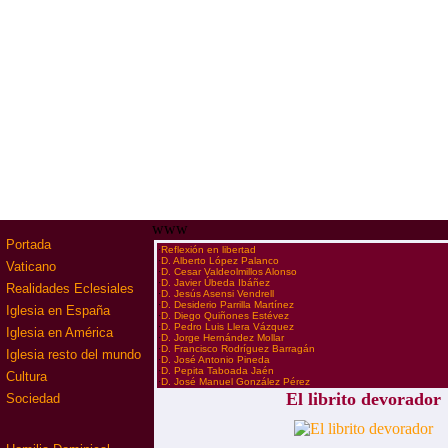
www
Portada
·
Reflexión en libertad
·
D. Alberto López Palanco
Vaticano
·
D. Cesar Valdeolmillos Alonso
·
D. Javier Úbeda Ibáñez
Realidades Eclesiales
·
D. Jesús Asensi Vendrell
·
D. Desiderio Parrilla Martínez
Iglesia en España
·
D. Diego Quiñones Estévez
·
D. Pedro Luis Llera Vázquez
Iglesia en América
·
D. Jorge Hernández Mollar
·
D. Francisco Rodríguez Barragán
Iglesia resto del mundo
·
D. José Antonio Pineda
·
D. Pepita Taboada Jaén
Cultura
·
D. José Manuel González Pérez
El librito devorador
Sociedad