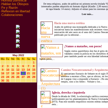
·
Homilia Dominical
·
Hablan los Obispos
De tema religioso, acabo de publicar mi primera novela titulada “E
interesados pueden adquirirla en formato digital (Kindle: 2,99 euros)
·
Fe y Razón
de tapa blanda: 14 euros). Adjunto el enlace para los mecenas qu
·
Reflexion en libertad
Leer más...
·
Colaboraciones
Hacia una nueva estética
Acabo de publicar una monografía dedicada a la Nueva E
iniciativas hasta las manifestaciones más recientes vinc
renovación del arte sacro en el seno del Camino Neocat
publicado por la editorial...
¡Vamos a matarlos, son pocos!
Según ciertos gacetilleros éste fue el grito d
vándalos contra la policía en los disturbios 
May 2022
pero también puede ser otra falsedad informa
Mo
Tu
We
Th
Fr
Sa
Su
fueron pocos,...
1
2
3
4
5
6
7
8
9
10
11
12
13
14
15
Camino Neocatecumenal y Arquitectur
16
17
18
19
20
21
22
El semiarriano Eustacio de Sebaste en el siglo
atreverse a encerrar a Dios, que es ubicuo, en lo
23
24
25
26
27
28
29
de Cangras vino a responder a Eustacio: «No en
30
31
templo, sino a los fieles». Voltaire y los...
Iglesia, derecha e izquierda
Desde la década de 1940, la eclesiología católica comienza
políticamente por los planteamientos de Nueva Cristianda
1973). Para este modelo teopolítico existen esferas indepe
neta...