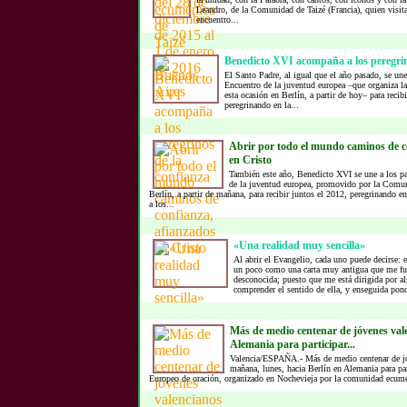
Leandro, de la Comunidad de Taizé (Francia), quien visita
encuentro...
Benedicto XVI acompaña a los peregrin
El Santo Padre, al igual que el año pasado, se une 
Encuentro de la juventud europea –que organiza l
esta ocasión en Berlín, a partir de hoy– para reci
peregrinando en la...
Abrir por todo el mundo caminos de c
en Cristo
También este año, Benedicto XVI se une a los pa
de la juventud europea, promovido por la Comuni
Berlín, a partir de mañana, para recibir juntos el 2012, peregrinando e
a los...
«Una realidad muy sencilla»
Al abrir el Evangelio, cada uno puede decirse: e
un poco como una carta muy antigua que me fue
desconocida; puesto que me está dirigida por a
comprender el sentido de ella, y enseguida pond
Más de medio centenar de jóvenes val
Alemania para participar...
Valencia/ESPAÑA.- Más de medio centenar de jó
mañana, lunes, hacia Berlín en Alemania para par
Europeo de oración, organizado en Nochevieja por la comunidad ecumén