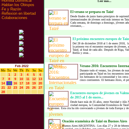
·
Homilia Dominical
Leer más...
·
Hablan los Obispos
·
Fe y Razón
El verano se prepara en Taizé
·
Reflexion en libertad
Desde finales de junio hasta principios de septiemb
·
Colaboraciones
internacionales de jóvenes será más intenso en Taiz
Cada semana, de domingo a domingo, jóvenes adul
cristianos,...
El próximo encuentro europeo de Tai
Del 28 de diciembre 2018 al 1 de enero 2018, la
la primera vez el encuentro europeo de jóvenes,
Taizé, al final de cada año. Después de Riga, Va
Berlín y otras...
Verano 2016: Encuentros Internac
Feb 2022
Mo
Tu
We
Th
Fr
Sa
Su
Durante todo el verano, los jóvenes de nu
participarán en Taizé en los encuentros int
1
2
3
4
5
6
los hermanos de la comunidad y los cerca 
7
8
9
10
11
12
13
cinco continentes. El hermano Alois, el pri
14
15
16
17
18
19
20
21
22
23
24
25
26
27
28
Encuentro europeo de jóvenes en Valenc
de 2015 al 1 de enero...
Desde hace más de 35 años, entre Navidad y Año 
ciudad europea, la Comunidad Ecuménica de Taizé
de jóvenes. Esta cita ha ido convocando a jóvenes de toda Europa y de 
Oración ecuménica de Taizé en Buenos Aires
Buenos Aires/ARGENTINA.- Los días 27 y 28 de febrero s
la unidad, con la Palabra, con cantos, con íconos y con l