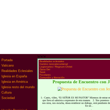
www
Portada
·
Realidades eclesiales
·
Camino neocatecumenal
Vaticano
·
Legionarios / Regnum Christi
·
Opus Dei
Realidades Eclesiales
·
Taizé
·
Focolares
Iglesia en España
·
Comunión y liberación
Propuesta de Encuentro con J
Iglesia en América
Iglesia resto del mundo
Cultura
Sociedad
1.- Canto, vídeo, “El SEÑOR ES MI PASTOR” Miremos de entrar en c
que lleva al salmista a expresarse de esta manera. 2. Nos ponemos e
nos mira, nos escucha, desea establecer un diálogo, está pendiente 
En un...