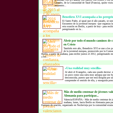
Leandro, de la Comunidad de Taizé (Francia), quien visita
encuentro...
Benedicto XVI acompaña a los peregrin
El Santo Padre, al igual que el año pasado, se une 
Encuentro de la juventud europea –que organiza l
esta ocasión en Berlín, a partir de hoy– para reci
peregrinando en la...
Abrir por todo el mundo caminos de c
en Cristo
También este año, Benedicto XVI se une a los pa
de la juventud europea, promovido por la Comuni
Berlín, a partir de mañana, para recibir juntos el 2012, peregrinando e
a los...
«Una realidad muy sencilla»
Al abrir el Evangelio, cada uno puede decirse: e
un poco como una carta muy antigua que me fue
desconocida; puesto que me está dirigida por a
comprender el sentido de ella, y enseguida pond
Más de medio centenar de jóvenes val
Alemania para participar...
Valencia/ESPAÑA.- Más de medio centenar de jó
mañana, lunes, hacia Berlín en Alemania para par
Europeo de oración, organizado en Nochevieja por la comunidad ecumén