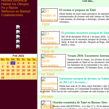
·
Homilia Dominical
Leer más...
·
Hablan los Obispos
·
Fe y Razón
El verano se prepara en Taizé
·
Reflexion en libertad
Desde finales de junio hasta principios de septiemb
·
Colaboraciones
internacionales de jóvenes será más intenso en Taiz
Cada semana, de domingo a domingo, jóvenes adul
cristianos,...
El próximo encuentro europeo de Tai
Del 28 de diciembre 2018 al 1 de enero 2018, la
la primera vez el encuentro europeo de jóvenes,
Taizé, al final de cada año. Después de Riga, Va
Berlín y otras...
Verano 2016: Encuentros Internac
Feb 2022
Mo
Tu
We
Th
Fr
Sa
Su
Durante todo el verano, los jóvenes de nu
participarán en Taizé en los encuentros int
1
2
3
4
5
6
los hermanos de la comunidad y los cerca 
7
8
9
10
11
12
13
cinco continentes. El hermano Alois, el pri
14
15
16
17
18
19
20
21
22
23
24
25
26
27
28
Encuentro europeo de jóvenes en Valenc
de 2015 al 1 de enero...
Desde hace más de 35 años, entre Navidad y Año 
ciudad europea, la Comunidad Ecuménica de Taizé
de jóvenes. Esta cita ha ido convocando a jóvenes de toda Europa y de 
Oración ecuménica de Taizé en Buenos Aires
Buenos Aires/ARGENTINA.- Los días 27 y 28 de febrero s
la unidad, con la Palabra, con cantos, con íconos y con l