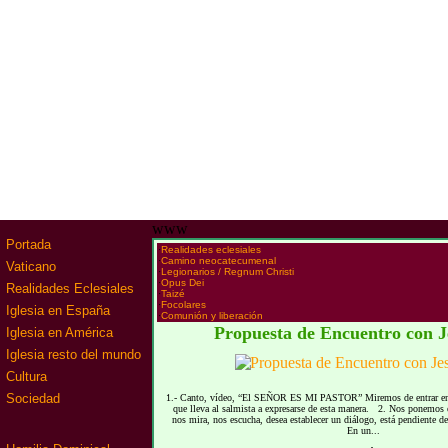
www
Portada
·
Realidades eclesiales
·
Camino neocatecumenal
Vaticano
·
Legionarios / Regnum Christi
·
Opus Dei
Realidades Eclesiales
·
Taizé
·
Focolares
Iglesia en España
·
Comunión y liberación
Propuesta de Encuentro con J
Iglesia en América
Iglesia resto del mundo
Cultura
Sociedad
1.- Canto, vídeo, “El SEÑOR ES MI PASTOR” Miremos de entrar en c
que lleva al salmista a expresarse de esta manera. 2. Nos ponemos e
nos mira, nos escucha, desea establecer un diálogo, está pendiente 
En un...