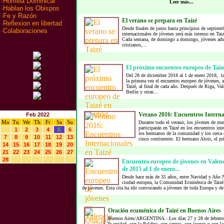
·
Homilia Dominical
Leer más...
·
Hablan los Obispos
·
Fe y Razón
El verano se prepara en Taizé
·
Reflexion en libertad
Desde finales de junio hasta principios de septiemb
·
Colaboraciones
internacionales de jóvenes será más intenso en Taiz
Cada semana, de domingo a domingo, jóvenes adul
cristianos,...
El próximo encuentro europeo de Tai
Del 28 de diciembre 2018 al 1 de enero 2018, la
la primera vez el encuentro europeo de jóvenes,
Taizé, al final de cada año. Después de Riga, Va
Berlín y otras...
Verano 2016: Encuentros Internac
Feb 2022
Mo
Tu
We
Th
Fr
Sa
Su
Durante todo el verano, los jóvenes de nu
participarán en Taizé en los encuentros int
1
2
3
4
5
6
los hermanos de la comunidad y los cerca 
7
8
9
10
11
12
13
cinco continentes. El hermano Alois, el pri
14
15
16
17
18
19
20
21
22
23
24
25
26
27
28
Encuentro europeo de jóvenes en Valenc
de 2015 al 1 de enero...
Desde hace más de 35 años, entre Navidad y Año 
ciudad europea, la Comunidad Ecuménica de Taizé
de jóvenes. Esta cita ha ido convocando a jóvenes de toda Europa y de 
Oración ecuménica de Taizé en Buenos Aires
Buenos Aires/ARGENTINA.- Los días 27 y 28 de febrero s
la unidad, con la Palabra, con cantos, con íconos y con l