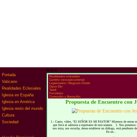
www
Portada
·
Realidades eclesiales
·
Camino neocatecumenal
Vaticano
·
Legionarios / Regnum Christi
·
Opus Dei
Realidades Eclesiales
·
Taizé
·
Focolares
Iglesia en España
·
Comunión y liberación
Propuesta de Encuentro con J
Iglesia en América
Iglesia resto del mundo
Cultura
Sociedad
1.- Canto, vídeo, “El SEÑOR ES MI PASTOR” Miremos de entrar en c
que lleva al salmista a expresarse de esta manera. 2. Nos ponemos e
nos mira, nos escucha, desea establecer un diálogo, está pendiente 
En un...