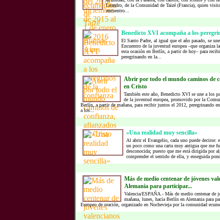
Leandro, de la Comunidad de Taizé (Francia), quien visita
encuentro...
Benedicto XVI acompaña a los peregrin
El Santo Padre, al igual que el año pasado, se une 
Encuentro de la juventud europea –que organiza l
esta ocasión en Berlín, a partir de hoy– para reci
peregrinando en la...
Abrir por todo el mundo caminos de c
en Cristo
También este año, Benedicto XVI se une a los pa
de la juventud europea, promovido por la Comuni
Berlín, a partir de mañana, para recibir juntos el 2012, peregrinando e
a los...
«Una realidad muy sencilla»
Al abrir el Evangelio, cada uno puede decirse: e
un poco como una carta muy antigua que me fue
desconocida; puesto que me está dirigida por a
comprender el sentido de ella, y enseguida pond
Más de medio centenar de jóvenes val
Alemania para participar...
Valencia/ESPAÑA.- Más de medio centenar de jó
mañana, lunes, hacia Berlín en Alemania para par
Europeo de oración, organizado en Nochevieja por la comunidad ecumén