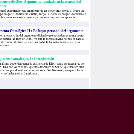
stencia de Dios. Argumento fundado en la esencia del
mbre
zaré exponiendo este argumento de un modo muy breve. 1. Hubo un
po en que el hombre no existió, luego, si existe es porque «comenzó» a
hombre no es solamente materia ya que en él hay «un componente...
ento Ontológico II : Enfoque personal del argumento
o la exposición del argumento diciendo que no podemos tomar como
e partida «la idea de Dios», ya que la esencia divina no nos es dada a
 de modo intuitivo — « a Dios nadie le ha visto nunca » —, si tal
se diese...
gumento ontológico I : Introducción
 afirma poder demostrar la existencia de Dios, como ser necesario, por
s. Una por las criaturas, que nos descubren al Ser del que han recibido
 y la otra por el análisis de lo que sea el Ser Necesario, aunque sólo la
 y no la desarrolle. La primera...