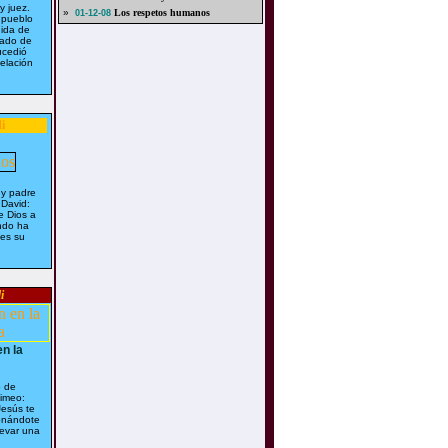
y juez.
»
Los respetos humanos
01-12-08
 pueblo
uida de
nado de
ucedió
elación
i
 y padre
 David:
e Dios a
ndo ha
 es su
i
en la
o de
timeo:
esús te
ionándote
levar una