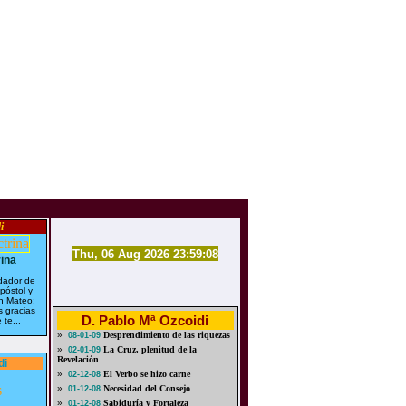
i
Thu, 06 Aug 2026 23:59:08
ina
dador de
póstol y
n Mateo:
 gracias
D. Pablo Mª Ozcoidi
 te...
»
Desprendimiento de las riquezas
08-01-09
»
La Cruz, plenitud de la
02-01-09
Revelación
di
»
El Verbo se hizo carne
02-12-08
»
Necesidad del Consejo
01-12-08
»
Sabiduría y Fortaleza
01-12-08