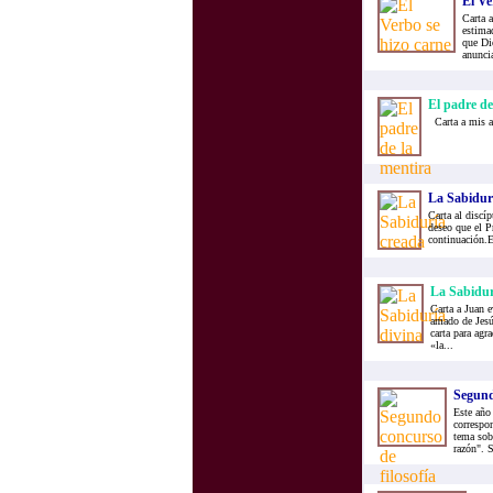
El Ve
Carta 
estima
que Dio
anuncia
El padre de
Carta a mis a
La Sabidur
Carta al discí
deseo que el P
continuación.En
La Sabidur
Carta a Juan 
amado de Jesú
carta para agr
«la...
Segundo
Este año
correspon
tema sobr
razón". S