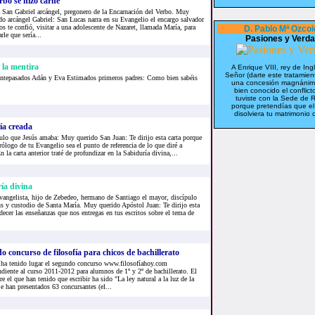
rbo se hizo carne
a San Gabriel arcángel, pregonero de la Encarnación del Verbo. Muy
do arcángel Gabriel: San Lucas narra en su Evangelio el encargo salvador
s te confió, visitar a una adolescente de Nazaret, llamada María, para
D. Pablo Mª Ozcoi
rle que sería...
Pasiones y Verd
 la mentira
A Enrique VIII, rey de Ingl
Señor (darte este tratamien
ntepasados Adán y Eva Estimados primeros padres: Como bien sabéis
una concesión magnánim
bien conocido el conflict
tuviste con la Sede de
porque pretendías que e
disolviera tu matrimonio c
ía creada
pulo que Jesús amaba: Muy querido San Juan: Te dirijo esta carta porque
rólogo de tu Evangelio sea el punto de referencia de lo que diré a
 la carta anterior traté de profundizar en la Sabiduría divina,...
ía divina
evangelista, hijo de Zebedeo, hermano de Santiago el mayor, discípulo
s y custodio de Santa María. Muy querido Apóstol Juan: Te dirijo esta
adecer las enseñanzas que nos entregas en tus escritos sobre el tema de
 concurso de filosofía para chicos de bachillerato
 ha tenido lugar el segundo concurso www.filosofíahoy.com
diente al curso 2011-2012 para alumnos de 1º y 2º de bachillerato. El
e el que han tenido que escribir ha sido "La ley natural a la luz de la
e han presentados 63 concursantes (el...