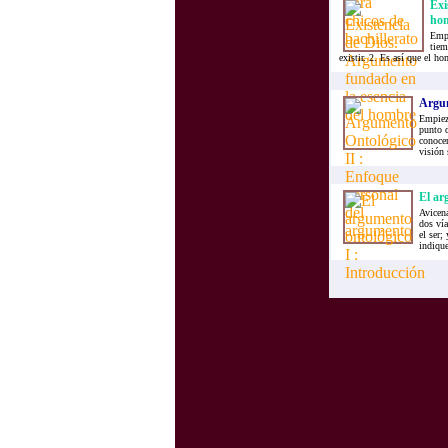
Exi
ho
Empe
tiem
existir. 2. Es así que el 
Argum
Empiez
punto d
conocer
visión 
El ar
Avicena
dos vía
el ser;
indique