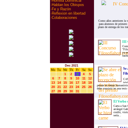
·
Homilia Dominical
·
Hablan los Obispos
·
Fe y Razón
·
Reflexion en libertad
·
Colaboraciones
Como años anteriores la 
para alumnos de primero y
plazo de entrega de los tr
III
Como 
"Fil
ya es
bachi
Dec 2021
Se 
Mo
Tu
We
Th
Fr
Sa
Su
Fi
1
2
3
4
5
6
7
8
9
10
11
12
CAM
www.
13
14
15
16
17
18
19
pensar en temas humanístic
20
21
22
23
24
25
26
debe consistir en una tesis 
27
28
29
30
31
El Verbo s
Carta a San 
arcángel Gab
confió, visi
sería...