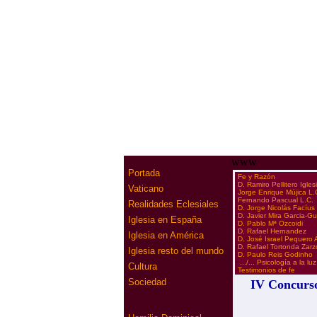
www
Portada
·
Fe y Razón
·
D. Ramiro Pellitero Igles
Vaticano
·
Jorge Enrique Mújica L.
·
Fernando Pascual L.C.
Realidades Eclesiales
·
D. Jorge Nicolás Facíu
·
D. Javier Mira Garcia-Gu
Iglesia en España
·
D. Pablo Mª Ozcoidi
·
D. Rafael Hernandez
Iglesia en América
·
D. José Israel Pequero 
·
D. Rafael Tortonda Zarz
Iglesia resto del mundo
·
D. Paulo Reis Godinho
·
.../... Psicología a la luz
Cultura
·
Testimonios de fe
Sociedad
IV Concurso