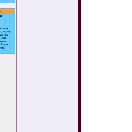
di
ad
aterra
to ya es
a): Es
o que
 Roma
l Papa
on...