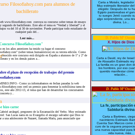
Carta a Moisés, legislador 
Muy estimado liberador del
elegido: Después de tu h
Egipto pastoreabas el ga
tu suegro Jetró cuando s
algo sorprendente, una rev
web www.filosofiahoy.com convoca su concurso sobre temas de ensayo
divina. Lo...
 segundo de bachillerato. Este año el tema es “Verdad y libertad” y el
abajos va del 10 al 30 de noviembre. Puede participar todo estudiante de
cualquier país del...
D. Pablo Mª Ozcoid
Leer más...
X. Hijos de Dios
 Concurso Filosofíahoy.com"
en los años anteriores ha tenido ya lugar el concurso
osofíahoy.com" (sobre temas humanísticos) en su tercera edición. Como
 conocido este concurso está dirigido en España a alumnos de 1º y 2º de
Carta a David, rey de Israel
llerato y en los demás paises a...
de Abasalón Estimado rey
La familia es un gran don d
los hombres, por eso cua
querido manifestar cómo
abre el plazo de recepción de trabajos del premio
relación...
losofíahoy.com
INEO.INFO.- Como ya informabamos en fechas pasadas la web
filosofiahoy.com creó un premio para fomentar la nobilísima tarea de
D. Pablo Mª Ozcoid
os, este año 2012-13, el tema que han de desarrollar los concursantes
concreta y...
La fe, participación 
e hizo carne
Sabiduría divina
Gabriel arcángel, pregonero de la Encarnación del Verbo. Muy estimado
riel: San Lucas narra en su Evangelio el encargo salvador que Dios te
Carta a Bartimeo, cieg
tar a una adolescente de Nazaret, llamada María, para anunciarle que
nacimiento Estimado Bar
Cuenta San Marcos como J
curo de la ceguera proporc
una nueva capacidad para l
vida nueva, más...