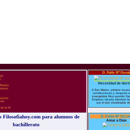
D. Pablo Mª Ozcoid
ias
C.
Necesidad de doctr
s Redón
tierrez
A San Mateo, primero recau
contribuciones y, después a
evangelista Muy querido Sa
Aquino
Empiezo micarta dándote las
oso
por el don inestimable de
 de la fé
 Filosofiahoy.com para alumnos de
D. Pablo Mª Ozcoi
Amar a Dios
bachillerato