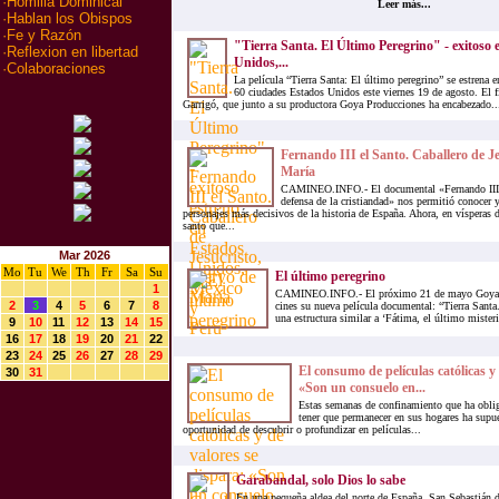
·
Homilia Dominical
Leer más...
·
Hablan los Obispos
·
Fe y Razón
"Tierra Santa. El Último Peregrino" - exitoso 
·
Reflexion en libertad
Unidos,...
·
Colaboraciones
La película “Tierra Santa: El último peregrino” se estrena e
60 ciudades Estados Unidos este viernes 19 de agosto. El f
Garrigó, que junto a su productora Goya Producciones ha encabezado..
Fernando III el Santo. Caballero de Je
María
CAMINEO.INFO.- El documental «Fernando III e
defensa de la cristiandad» nos permitió conocer 
personajes más decisivos de la historia de España. Ahora, en vísperas de 
santo que...
Mar 2026
Mo
Tu
We
Th
Fr
Sa
Su
El último peregrino
1
CAMINEO.INFO.- El próximo 21 de mayo Goya P
2
3
4
5
6
7
8
cines su nueva película documental: “Tierra Santa
una estructura similar a ‘Fátima, el último misteri
9
10
11
12
13
14
15
16
17
18
19
20
21
22
23
24
25
26
27
28
29
El consumo de películas católicas y 
30
31
«Son un consuelo en...
Estas semanas de confinamiento que ha oblig
tener que permanecer en sus hogares ha supu
oportunidad de descubrir o profundizar en películas...
Garabandal, solo Dios lo sabe
En una pequeña aldea del norte de España, San Sebastián d