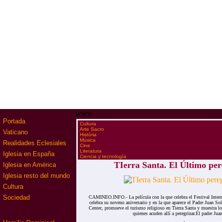
www
Portada
·
Cultura
·
Arte Sacro
Vaticano
·
História
·
Música
Realidades Eclesiales
·
Cine
·
Literatura
Iglesia en España
·
Ciencia y tecnología
TIerra Santa. El Último pe
Iglesia en América
Iglesia resto del mundo
Cultura
Sociedad
CAMINEO.INFO.- La película con la que celebra el Festival Intern
celebra su noveno aniversario y en la que aparece el Padre Juan So
Center, promueve el turismo religioso en Tierra Santa y muestra lo
quienes acuden allí a peregrinar.El padre Juan