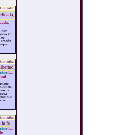
 González
cada,
 esta
l día 25
imos
 oración
nque...
 González
La
zález
rtad
humano
s cuesta
prueba
desea
ertad que
rsa....
 González
La
zález
fe