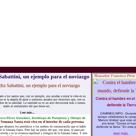
abattini, un ejemplo para el noviazgo
Monseñor Francisco Pérez
do a los santos que, con su ejemplo, nos ayudan a mirar la vida en su
Contra el hambre en el
e es la alegría de amar y sentirnos amados por Jesucristo que, con su
 don de la santidad. La santidad no es un acto devocional más o menos
defiende la Tierra
atado al sentimiento del que desea ser...
Leer más...
CAMINEO.INFO.- Durante
tiempo celebramos la cam
isco Pérez González, Arzobispo de Pamplona y Obispo de
‘Manos Unidas’ que este añ
Semana Santa está viva en el interior de cada persona
por lema: “Contra el ha
que abramos los periódicos o los medios de comunicación que se hable
defiende la tierra.” En esta j
r la Semana Santa. Pero hay un punto del que, con pena, se pasa por
s olvida y es la vivencia espiritual y litúrgica de la Semana Santa. Y esto
leer más...