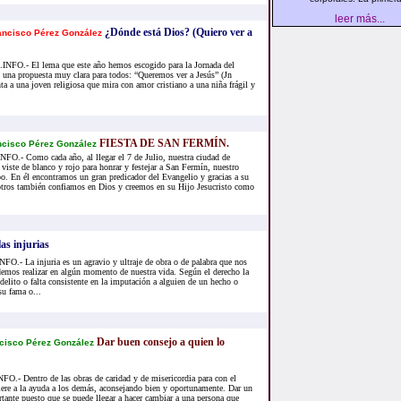
leer más...
¿Dónde está Dios? (Quiero ver a
ancisco Pérez González
FO.- El lema que este año hemos escogido para la Jornada del
una propuesta muy clara para todos: “Queremos ver a Jesús” (Jn
nta a una joven religiosa que mira con amor cristiano a una niña frágil y
FIESTA DE SAN FERMÍN.
ncisco Pérez González
.- Como cada año, al llegar el 7 de Julio, nuestra ciudad de
iste de blanco y rojo para honrar y festejar a San Fermín, nuestro
o. En él encontramos un gran predicador del Evangelio y gracias a su
tros también confiamos en Dios y creemos en su Hijo Jesucristo como
as injurias
.- La injuria es un agravio y ultraje de obra o de palabra que nos
emos realizar en algún momento de nuestra vida. Según el derecho la
 delito o falta consistente en la imputación a alguien de un hecho o
u fama o...
Dar buen consejo a quien lo
cisco Pérez González
- Dentro de las obras de caridad y de misericordia para con el
iere a la ayuda a los demás, aconsejando bien y oportunamente. Dar un
ante puesto que se puede llegar a hacer cambiar a una persona que