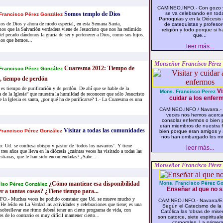
CAMINEO.INFO.- Con gozo y
Somos templo de Dios
se va celebrando en toda
Francisco Pérez González
Parroquias y en la Diócesis 
s de Dios y ahora de modo especial, en esta Semana Santa,
de catequistas y profeso
os que la Salvación verdadera viene de Jesucristo que nos ha redimido
religión y todo porque si h
el pecado dándonos la gracia de ser y pertenecer a Dios, como sus hijos.
que...
ios que hemos...
leer más...
Monseñor Francisco Pérez
Cuaresma 2012: Tiempo de
Francisco Pérez González
 tiempo de perdón
s tiempo de purificación y de perdón. De ahí que se hable de la
Vi
Mons. Francisco Perez
 de la Iglesia” que muestra la humildad de reconocer que sólo Jesucristo
cuidar a los enfer
e la Iglesia es santa, ¿por qué ha de purificarse? 1.- La Cuaresma es una
CAMINEO.INFO / Navarra.-
veces nos hemos acerc
consolar enfermos o bien
eran miembros de nuestra f
Visitar a todas las comunidades
rancisco Pérez González
bien porque eran amigos y
nos han embargado los mi
o: Ud. se confiesa obispo y pastor de ‘todos los navarros’. Y tiene
leer más...
 tres años que lleva en la diócesis ¿cuántas veces ha visitado a todas las
stianas, que le han sido encomendadas? ¿Sabe...
Monseñor Francisco Pérez
¿Cómo mantiene esa disponibilidad
Mons. Francisco Pérez Go
iso Pérez González
Enseñar al que no 
r a tantas cosas? ¿Tiene tiempo para...
.- Muchas veces he podido constatar que Ud. se mueve mucho y
CAMINEO.INFO.- Navarra/E
 He leído en La Verdad las actividades y celebraciones que tiene; es una
Según el Catecismo de la 
obrellevar ese ritmo deberá tener un cierto programa de vida, con
Católica las ‘obras de miser
 de lo contrario es muy difícil mantener cierto...
son catorce, siete espirituale
corporales. La primera