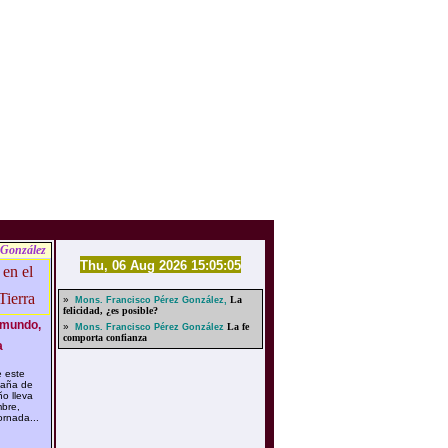
 González
Thu, 06 Aug 2026 15:05:05
»
La
Mons. Francisco Pérez González,
felicidad, ¿es posible?
 mundo,
»
La fe
Mons. Francisco Pérez González
comporta confianza

 este
paña de
o lleva
mbre,
ornada...