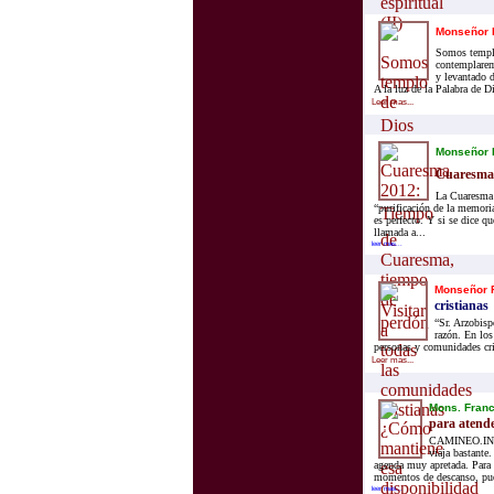
Monseñor 
Somos templo
contemplarem
y levantado d
A la luz de la Palabra de D
Leer mas...
Monseñor 
Cuaresma,
La Cuaresma e
“purificación de la memoria
es perfecto. Y si se dice qu
llamada a...
leer mas...
Monseñor F
cristianas
“Sr. Arzobisp
razón. En los
personas y comunidades cri
Leer mas...
Mons. Franc
para atende
CAMINEO.INFO
viaja bastante.
agenda muy apretada. Para s
momentos de descanso, pues
leer mas...