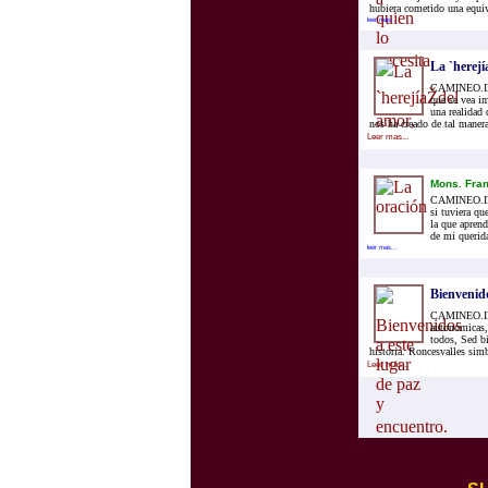
hubiera cometido una equivo
leer mas...
La `herej
CAMINEO.INFO
que se vea i
una realidad 
nos ha creado de tal maner
Leer mas...
Mons. Fran
CAMINEO.INFO
si tuviera qu
la que aprend
de mi querida
leer mas...
Bienvenid
CAMINEO.INFO
autonómicas,
todos, Sed bi
historia. Roncesvalles simb
Leer mas...