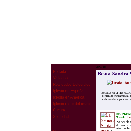
www
Portada
Beata Sandra S
Vaticano
Realidades Eclesiales
Iglesia en España
Estamos en el mes dedica
contenido fundamental qu
Iglesia en América
vida, nos ha regalado el
Iglesia resto del mundo
Cultura
Mn. Franc
Sociedad
La 
Tudela
No hay día 
de cómo vivi
alto o se le