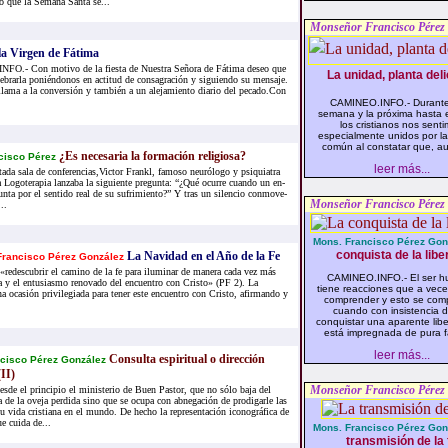
o que la Semana Santa se...
Monseñor Francisco Pérez
 la Virgen de Fátima
O.- Con motivo de la fiesta de Nuestra Señora de Fátima deseo que
La unidad, planta deli
brarla poniéndonos en actitud de consagración y siguiendo su mensaje.
lama a la conversión y también a un alejamiento diario del pecado.Con
CAMINEO.INFO.- Durante
semana y la próxima hasta e
los cristianos nos sent
especialmente unidos por la
común al constatar que, au
¿Es ne­ce­sa­ria la for­ma­ción re­li­gio­sa?
cis­co Pé­rez
leer más...
a­da sala de con­fe­ren­cias,Vic­tor Frankl, fa­mo­so neu­ró­lo­go y psi­quia­tra
 Lo­go­te­ra­pia lan­za­ba la si­guien­te pre­gun­ta: “¿Qué ocu­rre cuan­do un en­
un­ta por el sen­ti­do real de su su­fri­mien­to?” Y tras un si­len­cio con­mo­ve­
Monseñor Francisco Pérez
..
Mons. Francisco Pérez Gon
conquista de la libe
La Navidad en el Año de la Fe
rancisco Pérez González
redescubrir el camino de la fe para iluminar de manera cada vez más
CAMINEO.INFO.- El ser 
ría y el entusiasmo renovado del encuentro con Cristo» (PF 2). La
tiene reacciones que a vece
a ocasión privilegiada para tener este encuentro con Cristo, afirmando y
comprender y esto se com
cuando con insistencia 
conquistar una aparente lib
está impregnada de pura fa
leer más...
Consulta espiritual o dirección
cisco Pérez González
(II)
Monseñor Francisco Pérez
desde el principio el ministerio de Buen Pastor, que no sólo baja del
a de la oveja perdida sino que se ocupa con abnegación de prodigarle las
su vida cristiana en el mundo. De hecho la representación iconográfica de
 cuida de...
Mons. Francisco Pérez Gon
transmisión de la 