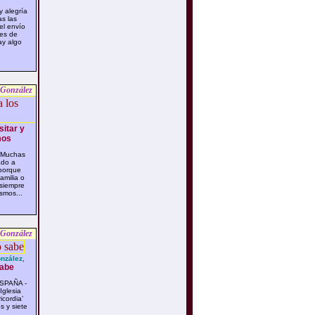
 alegría
s las
el envío
res de
ay algo
 González
sitar y
mos
 Muchas
ado a
 porque
amilia o
 siempre
smos...
 González
nzález,
sabe
SPAÑA -
Iglesia
icordia’
s y siete
...