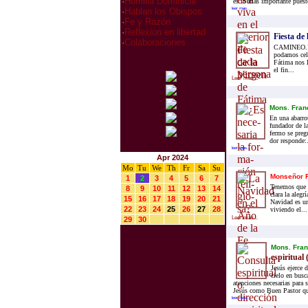
·
Homilia Dominical
es lo más importante puest
leer mas...
·
Hablan los Obispos
·
Fe y Razón
·
Reflexion en libertad
Fiesta de
·
Colaboraciones
CAMINEO.INF
podamos cele
Fátima nos l
el fin...
Leer mas...
Mons. Fran­
En una aba­rro­t
fun­da­dor de la
fer­mo se pre­g
dor res­pon­de:.
leer mas...
Apr 2024
Mo
Tu
We
Th
Fr
Sa
Su
Monseñor F
1
2
3
4
5
6
7
Tenemos que «
8
9
10
11
12
13
14
clara la aleg
15
16
17
18
19
20
21
Navidad es un
22
23
24
25
26
27
28
viviendo el...
Leer mas...
29
30
Mons. Fran
espiritual 
Jesús ejerce 
cielo en busc
atenciones necesarias para 
Jesús como Buen Pastor que
leer mas...