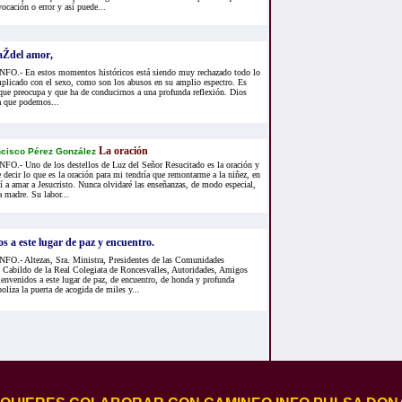
cación o error y así puede...
íaŽdel amor,
.- En estos momentos históricos está siendo muy rechazado todo lo
mplicado con el sexo, como son los abusos en su amplio espectro. Es
que preocupa y que ha de conducirnos a una profunda reflexión. Dios
a que podemos...
La oración
cisco Pérez González
.- Uno de los destellos de Luz del Señor Resucitado es la oración y
e decir lo que es la oración para mi tendría que remontarme a la niñez, en
í a amar a Jesucristo. Nunca olvidaré las enseñanzas, de modo especial,
 madre. Su labor...
os a este lugar de paz y encuentro.
.- Altezas, Sra. Ministra, Presidentes de las Comunidades
 Cabildo de la Real Colegiata de Roncesvalles, Autoridades, Amigos
envenidos a este lugar de paz, de encuentro, de honda y profunda
oliza la puerta de acogida de miles y...