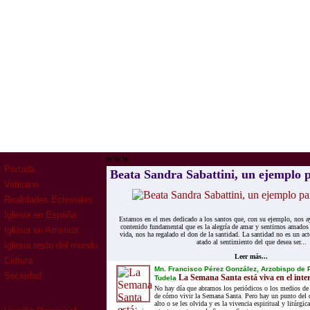
www
Portada
Beata Sandra Sabattini, un ejemplo p
Vaticano
Realidades Eclesiales
Iglesia en España
Estamos en el mes dedicado a los santos que, con su ejemplo, nos ay
contenido fundamental que es la alegría de amar y sentirnos amados 
Iglesia en América
vida, nos ha regalado el don de la santidad. La santidad no es un a
atado al sentimiento del que desea ser...
Iglesia resto del mundo
Leer más...
Cultura
Mn. Francisco Pérez González, Arzobispo de
Sociedad
La Semana Santa está viva en el inte
Tudela
No hay día que abramos los periódicos o los medios de
de cómo vivir la Semana Santa. Pero hay un punto del q
alto o se les olvida y es la vivencia espiritual y litúrg