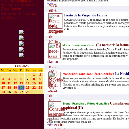
·
Homilia Dominical
es lo más importante puesto que la Semana Santa se...
leer mas...
·
Hablan los Obispos
·
Fe y Razón
·
Reflexion en libertad
Fiesta de la Virgen de Fátima
·
Colaboraciones
CAMINEO.INFO.- Con motivo de la fiesta de Nuestra 
podamos celebrarla poniéndonos en actitud de consagra
Fátima nos llama a la conversión y también a un alejam
el fin...
Leer mas...
¿Es ne­ce­sa­ria la for­ma­
Mons. Fran­cis­co Pé­rez
En una aba­rro­ta­da sala de con­fe­ren­cias,Vic­tor Frankl, fa­mo
fun­da­dor de la Lo­go­te­ra­pia lan­za­ba la si­guien­te pre­gun­
fer­mo se pre­gun­ta por el sen­ti­do real de su su­fri­mien­to?”
dor res­pon­de:...
leer mas...
Feb 2025
Mo
Tu
We
Th
Fr
Sa
Su
La Navida
Monseñor Francisco Pérez González
1
2
Tenemos que «redescubrir el camino de la fe para ilumin
3
4
5
6
7
8
9
clara la alegría y el entusiasmo renovado del encuentro c
10
11
12
13
14
15
16
Navidad es una ocasión privilegiada para tener este encu
17
18
19
20
21
22
23
viviendo el...
Leer mas...
24
25
26
27
28
Consulta espi
Mons. Francisco Pérez González
espiritual (II)
Jesús ejerce desde el principio el ministerio de Buen Pas
cielo en busca de la oveja perdida sino que se ocupa con 
atenciones necesarias para su vida cristiana en el mundo. De hecho la r
Jesús como Buen Pastor que cuida de...
leer mas...