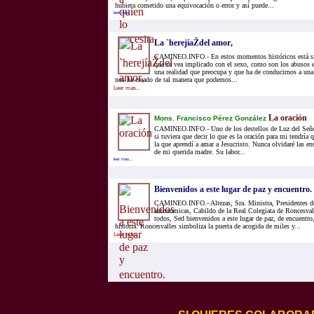
hubiera cometido una equivocación o error y así puede...
leer mas...
La `herejíaŽdel amor,
CAMINEO.INFO.- En estos momentos históricos está si
que se vea implicado con el sexo, como son los abusos 
una realidad que preocupa y que ha de conducirnos a una
nos ha creado de tal manera que podemos...
Leer mas...
La oración
Mons. Francisco Pérez González
CAMINEO.INFO.- Uno de los destellos de Luz del Señor
si tuviera que decir lo que es la oración para mi tendría
la que aprendí a amar a Jesucristo. Nunca olvidaré las e
de mi querida madre. Su labor...
leer mas...
Bienvenidos a este lugar de paz y encuentro.
CAMINEO.INFO.- Altezas, Sra. Ministra, Presidentes 
autonómicas, Cabildo de la Real Colegiata de Roncesval
todos, Sed bienvenidos a este lugar de paz, de encuentr
historia. Roncesvalles simboliza la puerta de acogida de miles y...
Leer mas...