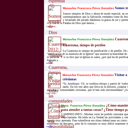
Somos te
Monseñor Francisco Pérez González
Somos templos de Dios y ahora de modo especial, en es
contemplaremos que la Salvación verdadera viene de Jes
y levantado del pecado dándonos la gracia de ser y perte
A la luz de la Palabra de Dios que hemos...
Leer mas...
Cuaresma
Monseñor Francisco Pérez González
Cuaresma, tiempo de perdón
La Cuaresma es tiempo de purificación y de perdón. De a
“purificación de la memoria de la Iglesia” que muestra la humildad de 
es perfecto. Y si se dice que la Iglesia es santa, ¿por qué ha de purifi
llamada a...
leer mas...
Visitar a
Monseñor Francisco Pérez González
cristianas
“Sr. Arzobispo: Ud. se confiesa obispo y pastor de ‘todos
razón. En los tres años que lleva en la diócesis ¿cuántas 
personas y comunidades cristianas, que le han sido encomendadas? ¿Sa
Leer mas...
¿Cómo mantiene
Mons. Franciso Pérez González
para atender a tantas cosas? ¿Tiene tiempo pa
CAMINEO.INFO.- Muchas veces he podido constatar que
viaja bastante. He leído en La Verdad las actividades y cel
agenda muy apretada. Para sobrellevar ese ritmo deberá tener un cierto
momentos de descanso, pues de lo contrario es muy difícil mantener ci
leer mas...