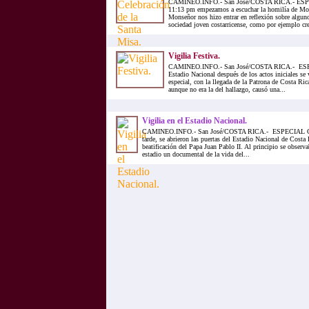
CAMINEO.INFO.- San José/COSTA RICA.- ES
11:13 pm empezamos a escuchar la homilía de Mon
Monseñor nos hizo entrar en reflexión sobre algun
sociedad joven costarricense, como por ejemplo crea
Vigilia Festiva.
CAMINEO.INFO.- San José/COSTA RICA.- ES
Estadio Nacional después de los actos iniciales 
especial, con la llegada de la Patrona de Costa Ric
aunque no era la del hallazgo, causó una...
Vigilia en el Estadio Nacional.
CAMINEO.INFO.- San José/COSTA RICA.- ESPECIAL CO
tarde, se abrieron las puertas del Estadio Nacional de Costa R
beatificación del Papa Juan Pablo II. Al principio se observa
estadio un documental de la vida del...