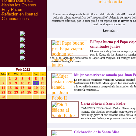
·
Homilia Dominical
·
Hablan los Obispos
·
Fe y Razón
·
Reflexion en libertad
Fue minutos después de las 6:30 a.m. del 8 de abril de 2011 cuand
dolor de cabeza que califica de "insoportable". Además del grave dol
·
Colaboraciones
constantes vómitos, por lo cual pidió a su esposo que la llevara al hos
cual fue diagnosticada con...
Leer más...
El Papa bueno y el Papa viaj
canonizados juntos
El anterior 2 de julio los obispos y 
para la Causa de los Santos se reunie
final al milagro que haría santo al Papa Carol Wojtyla. El milagro hab
comisión teológica como...
Feb 2022
Mo
Tu
We
Th
Fr
Sa
Su
Mujer costarricense sanada por Juan Pab
1
2
3
4
5
6
La periodista mexicana Valentina Alazraki publicó l
7
8
9
10
11
12
13
costarricense Floribeth Mora, quien fue sanada de 
a la eclesiásticamente comprobada intercesión de Ju
14
15
16
17
18
19
20
se habría realizado...
21
22
23
24
25
26
27
28
Carta abierta al Santo Padre
CAMINEO.INFO.- Santo Padre: Disculpe que m
manera, sin siquiera conocerlo, pero espero n
error muy grave al adelantarme unos días al 
suceda a san Pedro y se ponga al servicio de la
Celebración de la Santa Misa.