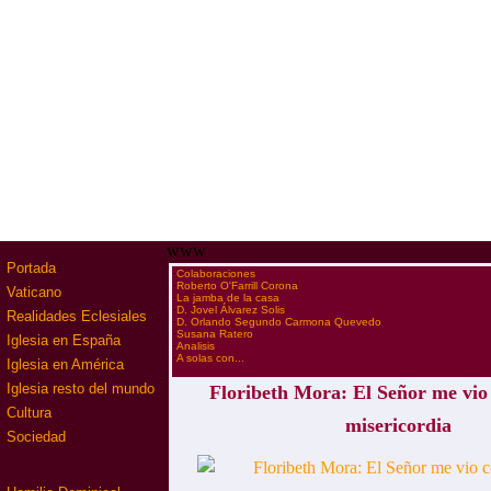
www
Portada
·
Colaboraciones
·
Roberto O'Farrill Corona
Vaticano
·
La jamba de la casa
·
D. Jovel Álvarez Solis
Realidades Eclesiales
·
D. Orlando Segundo Carmona Quevedo
·
Susana Ratero
Iglesia en España
·
Analisis
·
A solas con...
Iglesia en América
Iglesia resto del mundo
Floribeth Mora: El Señor me vio
Cultura
misericordia
Sociedad