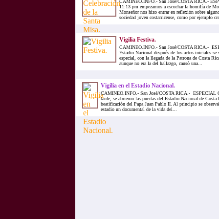
CAMINEO.INFO.- San José/COSTA RICA.- ES
11:13 pm empezamos a escuchar la homilía de Mon
Monseñor nos hizo entrar en reflexión sobre algun
sociedad joven costarricense, como por ejemplo crea
Vigilia Festiva.
CAMINEO.INFO.- San José/COSTA RICA.- ES
Estadio Nacional después de los actos iniciales 
especial, con la llegada de la Patrona de Costa Ric
aunque no era la del hallazgo, causó una...
Vigilia en el Estadio Nacional.
CAMINEO.INFO.- San José/COSTA RICA.- ESPECIAL CO
tarde, se abrieron las puertas del Estadio Nacional de Costa R
beatificación del Papa Juan Pablo II. Al principio se observa
estadio un documental de la vida del...