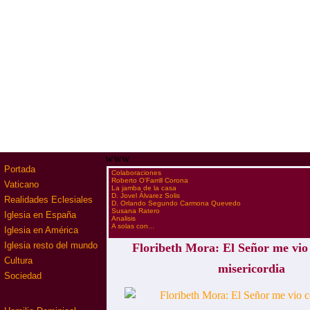
www
Portada
·
Colaboraciones
·
Roberto O'Farrill Corona
Vaticano
·
La jamba de la casa
·
D. Jovel Álvarez Solis
Realidades Eclesiales
·
D. Orlando Segundo Carmona Quevedo
·
Susana Ratero
Iglesia en España
·
Analisis
·
A solas con...
Iglesia en América
Iglesia resto del mundo
Floribeth Mora: El Señor me vio
Cultura
misericordia
Sociedad