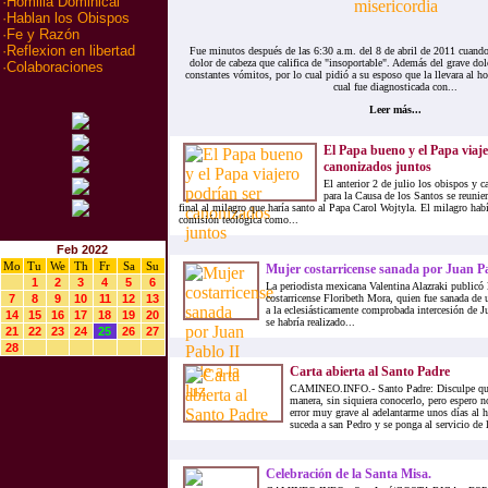
·
Homilia Dominical
·
Hablan los Obispos
·
Fe y Razón
·
Reflexion en libertad
Fue minutos después de las 6:30 a.m. del 8 de abril de 2011 cuand
dolor de cabeza que califica de "insoportable". Además del grave dol
·
Colaboraciones
constantes vómitos, por lo cual pidió a su esposo que la llevara al hos
cual fue diagnosticada con...
Leer más...
El Papa bueno y el Papa viaj
canonizados juntos
El anterior 2 de julio los obispos y 
para la Causa de los Santos se reunie
final al milagro que haría santo al Papa Carol Wojtyla. El milagro hab
comisión teológica como...
Feb 2022
Mo
Tu
We
Th
Fr
Sa
Su
Mujer costarricense sanada por Juan Pab
1
2
3
4
5
6
La periodista mexicana Valentina Alazraki publicó l
7
8
9
10
11
12
13
costarricense Floribeth Mora, quien fue sanada de 
a la eclesiásticamente comprobada intercesión de Ju
14
15
16
17
18
19
20
se habría realizado...
21
22
23
24
25
26
27
28
Carta abierta al Santo Padre
CAMINEO.INFO.- Santo Padre: Disculpe que m
manera, sin siquiera conocerlo, pero espero n
error muy grave al adelantarme unos días al 
suceda a san Pedro y se ponga al servicio de la
Celebración de la Santa Misa.