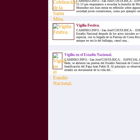
CAMINEO.INFO.- San José/COSTA RICA.- ES
11:13 pm empezamos a escuchar la homilía de Mon
Monseñor nos hizo entrar en reflexión sobre algun
sociedad joven costarricense, como por ejemplo crea
Vigilia Festiva.
CAMINEO.INFO.- San José/COSTA RICA.- ES
Estadio Nacional después de los actos iniciales 
especial, con la llegada de la Patrona de Costa Ric
aunque no era la del hallazgo, causó una...
Vigilia en el Estadio Nacional.
CAMINEO.INFO.- San José/COSTA RICA.- ESPECIAL CO
tarde, se abrieron las puertas del Estadio Nacional de Costa R
beatificación del Papa Juan Pablo II. Al principio se observa
estadio un documental de la vida del...