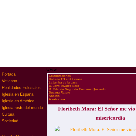
www
Portada
·
Colaboraciones
·
Roberto O'Farrill Corona
Vaticano
·
La jamba de la casa
·
D. Jovel Álvarez Solis
Realidades Eclesiales
·
D. Orlando Segundo Carmona Quevedo
·
Susana Ratero
Iglesia en España
·
Analisis
·
A solas con...
Iglesia en América
Iglesia resto del mundo
Floribeth Mora: El Señor me vio
Cultura
misericordia
Sociedad