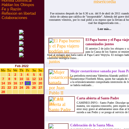
·
Homilia Dominical
·
Hablan los Obispos
·
Fe y Razón
·
Reflexion en libertad
Fue minutos después de las 6:30 a.m. del 8 de abril de 2011 cuand
dolor de cabeza que califica de "insoportable". Además del grave dol
·
Colaboraciones
constantes vómitos, por lo cual pidió a su esposo que la llevara al hos
cual fue diagnosticada con...
Leer más...
El Papa bueno y el Papa viaj
canonizados juntos
El anterior 2 de julio los obispos y 
para la Causa de los Santos se reunie
final al milagro que haría santo al Papa Carol Wojtyla. El milagro hab
comisión teológica como...
Feb 2022
Mo
Tu
We
Th
Fr
Sa
Su
Mujer costarricense sanada por Juan Pab
1
2
3
4
5
6
La periodista mexicana Valentina Alazraki publicó l
7
8
9
10
11
12
13
costarricense Floribeth Mora, quien fue sanada de 
a la eclesiásticamente comprobada intercesión de Ju
14
15
16
17
18
19
20
se habría realizado...
21
22
23
24
25
26
27
28
Carta abierta al Santo Padre
CAMINEO.INFO.- Santo Padre: Disculpe que m
manera, sin siquiera conocerlo, pero espero n
error muy grave al adelantarme unos días al 
suceda a san Pedro y se ponga al servicio de la
Celebración de la Santa Misa.