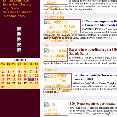
·
Homilia Dominical
El pasado miércoles se dio a conocer el docum
ministerio del Papa Francisco en el Festival 
·
Hablan los Obispos
afirma que «las personas homosexuales tienen derecho a estar en la fam
·
Fe y Razón
tienen derecho a una familia. No se puede echar...
·
Reflexion en libertad
·
Colaboraciones
El Vaticano pospone la J
el Encuentro Mundial de la
CAMINEO.INFO.-La Santa Sede h
de ámbito internacional debido a
coronavirus. Por una parte, se ha decidido trasladar la Reunión Mundi
lugar en Roma en agosto de 2022. Estaba previsto para previsto...
Exposición extraordinaria de la Sá
Sábado Santo
El próximo 11 de abril, Sábado Santo, a parti
Sep 2024
Arzobispo de Turín presidirá una liturgia de
frente a la Sábana Santa, que podrá ser vista en todo el mundo gracias a
Mo
Tu
We
Th
Fr
Sa
Su
1
2
3
4
5
6
7
8
La Sábana Santa de Turín será e
9
10
11
12
13
14
15
finales de 2020
16
17
18
19
20
21
22
23
24
25
26
27
28
29
(Gaudium Press) Mons. Cesare Nosiglia, A
anunció que la Sábana Santa que la tradic
30
que envolvió a Cristo en su sepultura y que exhibe su figura milagros
al público en...
800 jóvenes españoles participará
800 jóvenes de 17 diócesis españolas partici
de la Juventud (JMJ) que tendrá lugar en Pa
la sierva del Señor, hágase en mí según tu p