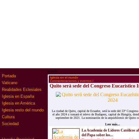
www
Portada
·
Iglesia en el mundo
·
Conmemoraciones y eventos I
Vaticano
Quito será sede del Congreso Eucarístico 
Realidades Eclesiales
Iglesia en España
Iglesia en América
Iglesia resto del mundo
La ciudad de Quito, capital de Ecuador, será la sede del 53º Congreso 
el año 2024 y tomará el relevo de Budapest, capital de Hungría, donde
Cultura
septiembre de 2021. La nominación de la arquidiócesis de Quito c
Sociedad
Leer más...
La Academia de Líderes Católicos a
del Papa sobre los...