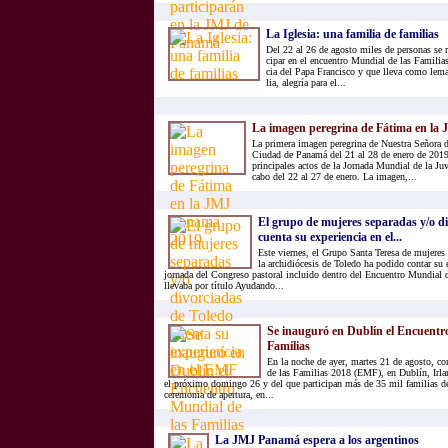
La Igle­sia: una fa­mi­lia de fa­mi­lias
Del 22 al 26 de agos­to mi­les de per­so­nas se re­
ci­par en el en­cuen­tro Mun­dial de las Fa­mi­lias
cia del Papa Fran­cis­co y que lle­va como lema:
lia, ale­gría para el...
La imagen peregrina de Fátima en la
La primera imagen peregrina de Nuestra Señora de
Ciudad de Panamá del 21 al 28 de enero de 2019, 
principales actos de la Jornada Mundial de la Juv
cabo del 22 al 27 de enero. La imagen,...
El grupo de mujeres separadas y/o d
cuenta su experiencia en el...
Este viernes, el Grupo Santa Teresa de mujeres 
la archidiócesis de Toledo ha podido contar su 
jornada del Congreso pastoral incluido dentro del Encuentro Mundial d
llevaba por título Ayudando...
Se inauguró en Dublín el Encuentr
Familias
En la noche de ayer, martes 21 de agosto, 
de las Familias 2018 (EMF), en Dublín, Irlan
el próximo domingo 26 y del que participan más de 35 mil familias d
ceremonia de apertura, en...
La JMJ Panamá espera a los argentinos