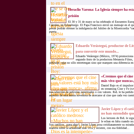
Heraclio Varona: La Iglesia siempre ha est
prisión
El 30 y 31 de mayo se ha celebrado el Encuentro Euro
Cárceles, en Estrasburgo. El Papa Francisco envió un mensaje en el qu
presas podrán obtener la indulgencia del Jubileo de la Misericordia “ca
puerta...
Eduardo Verástegui, productor de Litt
para convertir este mundo...
Eduardo Verástegui (México, 1974) promociona 
segundo fruto de la productora Metanoia Films, 
películas «que no sólo entretengan sino que marquen una diferencia en
«Creemos que el cine 
más vivo que nunca», 
Daniel Bajo es el impulsor 
en streaming Cine y Fe (ww
una selección de películas espirituales o con valores. ReL le ha pedid
aspectos de esta forma novedosa de acercarse al cine que cada vez cuent
Javier López y el ca
no han entendido que 
Los lectores de ReL le sigu
le echan en falta cuando n
Soy católico, ¿pasa algo?, Javier López posa cotidianamente su mirada
maestra sobre la actualidad más viva y reciente, con esa fidelidad...