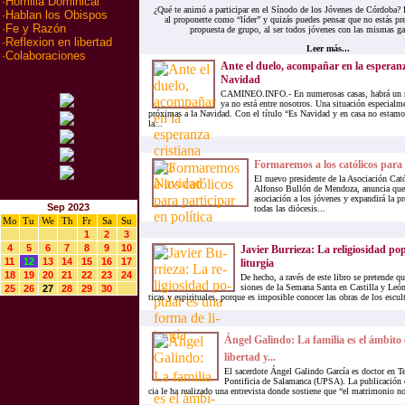
·
Homilia Dominical
¿Qué te animó a participar en el Sínodo de los Jóvenes de Córdoba? 
·
Hablan los Obispos
al proponerte como “líder” y quizás puedes pensar que no estás pre
·
Fe y Razón
propuesta de grupo, al ser todos jóvenes con las mismas ga
·
Reflexion en libertad
Leer más...
·
Colaboraciones
Ante el duelo, acompañar en la esperanz
Navidad
CAMINEO.INFO.- En numerosas casas, habrá un se
ya no está entre nosotros. Una situación especialme
próximas a la Navidad. Con el título “Es Navidad y en casa no estam
la...
Formaremos a los católicos para p
El nuevo presidente de la Asociación Cat
Alfonso Bullón de Mendoza, anuncia que a
asociación a los jóvenes y expandirá la pr
Sep 2023
todas las diócesis...
Mo
Tu
We
Th
Fr
Sa
Su
1
2
3
4
5
6
7
8
9
10
Ja­vier Bu­rrie­za: La re­li­gio­si­dad p
11
12
13
14
15
16
17
li­tur­gia
18
19
20
21
22
23
24
De he­cho, a ra­vés de este li­bro se pre­ten­de que
sio­nes de la Se­ma­na San­ta en Cas­ti­lla y León, 
25
26
27
28
29
30
ti­cas y es­pi­ri­tua­les, por­que es im­po­si­ble co­no­cer las obras de los es­cul­
Ángel Ga­lin­do: La fa­mi­lia es el ám­bi­to
li­ber­tad y...
El sa­cer­do­te Ángel Ga­lin­do Gar­cía es doc­tor en Te
Pon­ti­fi­cia de Sa­la­man­ca (UPSA). La pu­bli­ca­ción 
cia le ha rea­li­za­do una en­tre­vis­ta don­de sos­tie­ne que “el ma­tri­mo­nio no