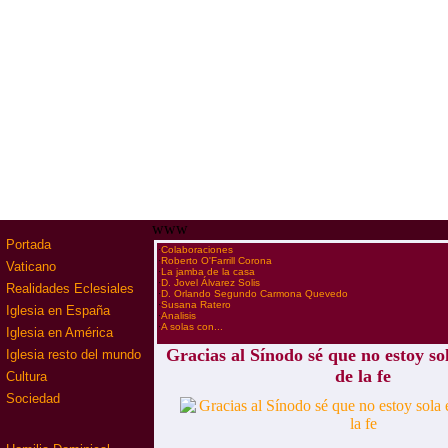
www
Portada
·
Colaboraciones
·
Roberto O'Farrill Corona
Vaticano
·
La jamba de la casa
·
D. Jovel Álvarez Solis
Realidades Eclesiales
·
D. Orlando Segundo Carmona Quevedo
·
Susana Ratero
Iglesia en España
·
Analisis
·
A solas con...
Iglesia en América
Gracias al Sínodo sé que no estoy so
Iglesia resto del mundo
de la fe
Cultura
Sociedad