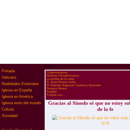
www
Portada
·
Colaboraciones
·
Roberto O'Farrill Corona
Vaticano
·
La jamba de la casa
·
D. Jovel Álvarez Solis
Realidades Eclesiales
·
D. Orlando Segundo Carmona Quevedo
·
Susana Ratero
Iglesia en España
·
Analisis
·
A solas con...
Iglesia en América
Gracias al Sínodo sé que no estoy so
Iglesia resto del mundo
de la fe
Cultura
Sociedad