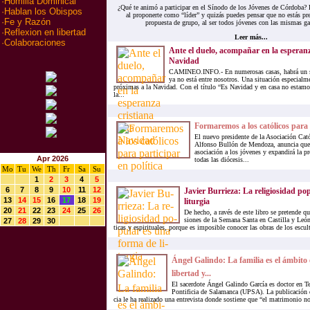
·
Homilia Dominical
¿Qué te animó a participar en el Sínodo de los Jóvenes de Córdoba? 
·
Hablan los Obispos
al proponerte como “líder” y quizás puedes pensar que no estás pre
·
Fe y Razón
propuesta de grupo, al ser todos jóvenes con las mismas ga
·
Reflexion en libertad
Leer más...
·
Colaboraciones
Ante el duelo, acompañar en la esperanz
Navidad
CAMINEO.INFO.- En numerosas casas, habrá un se
ya no está entre nosotros. Una situación especialme
próximas a la Navidad. Con el título “Es Navidad y en casa no estam
la...
Formaremos a los católicos para p
El nuevo presidente de la Asociación Cat
Alfonso Bullón de Mendoza, anuncia que a
asociación a los jóvenes y expandirá la pr
Apr 2026
todas las diócesis...
Mo
Tu
We
Th
Fr
Sa
Su
1
2
3
4
5
6
7
8
9
10
11
12
Ja­vier Bu­rrie­za: La re­li­gio­si­dad p
13
14
15
16
17
18
19
li­tur­gia
20
21
22
23
24
25
26
De he­cho, a ra­vés de este li­bro se pre­ten­de que
sio­nes de la Se­ma­na San­ta en Cas­ti­lla y León, 
27
28
29
30
ti­cas y es­pi­ri­tua­les, por­que es im­po­si­ble co­no­cer las obras de los es­cul­
Ángel Ga­lin­do: La fa­mi­lia es el ám­bi­to
li­ber­tad y...
El sa­cer­do­te Ángel Ga­lin­do Gar­cía es doc­tor en Te
Pon­ti­fi­cia de Sa­la­man­ca (UPSA). La pu­bli­ca­ción 
cia le ha rea­li­za­do una en­tre­vis­ta don­de sos­tie­ne que “el ma­tri­mo­nio no