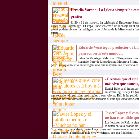
Heraclio Varona: La Iglesia siempre ha est
prisión
El 30 y 31 de mayo se ha celebrado el Encuentro Euro
Cárceles, en Estrasburgo. El Papa Francisco envió un mensaje en el qu
presas podrán obtener la indulgencia del Jubileo de la Misericordia “ca
puerta...
Eduardo Verástegui, productor de Litt
para convertir este mundo...
Eduardo Verástegui (México, 1974) promociona 
segundo fruto de la productora Metanoia Films, 
películas «que no sólo entretengan sino que marquen una diferencia en
«Creemos que el cine 
más vivo que nunca», 
Daniel Bajo es el impulsor 
en streaming Cine y Fe (ww
una selección de películas espirituales o con valores. ReL le ha pedid
aspectos de esta forma novedosa de acercarse al cine que cada vez cuent
Javier López y el ca
no han entendido que 
Los lectores de ReL le sigu
le echan en falta cuando n
Soy católico, ¿pasa algo?, Javier López posa cotidianamente su mirada
maestra sobre la actualidad más viva y reciente, con esa fidelidad...