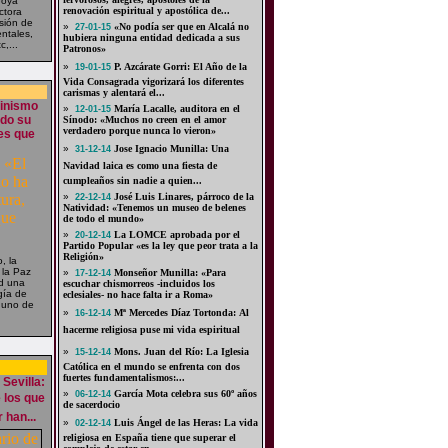
Goya
renovación espiritual y apostólica de...
ctora
isión de
»
«No podía ser que en Alcalá no
27-01-15
ntales,
hubiera ninguna entidad dedicada a sus
c,...
Patronos»
»
P. Azcárate Gorri: El Año de la
19-01-15
Vida Consagrada vigorizará los diferentes
carismas y alentará el...
minismo
»
María Lacalle, auditora en el
12-01-15
ido su
Sínodo: «Muchos no creen en el amor
verdadero porque nunca lo vieron»
yes que
»
Jose Ignacio Munilla: Una
31-12-14
Navidad laica es como una fiesta de
cumpleaños sin nadie a quien...
»
José Luis Linares, párroco de la
22-12-14
Natividad: «Tenemos un museo de belenes
de todo el mundo»
»
La LOMCE aprobada por el
20-12-14
Partido Popular «es la ley que peor trata a la
Religión»
, la
 la Paz
»
Monseñor Munilla: «Para
17-12-14
id una
escuchar chismorreos -incluidos los
gía de
eclesiales- no hace falta ir a Roma»
 uno de
»
Mª Mercedes Díaz Tortonda: Al
16-12-14
hacerme religiosa puse mi vida espiritual
»
Mons. Juan del Río: La Iglesia
15-12-14
Católica en el mundo se enfrenta con dos
fuertes fundamentalismos:...
Sevilla:
»
García Mota celebra sus 60º años
06-12-14
e los que
de sacerdocio
 han...
»
Luis Ángel de las Heras: La vida
02-12-14
religiosa en España tiene que superar el