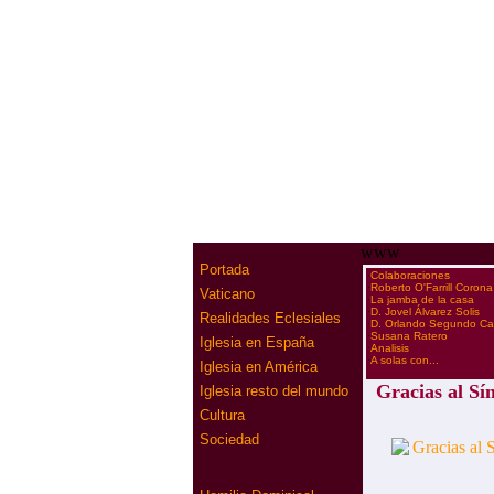
www
Portada
·
Colaboraciones
·
Roberto O'Farrill Corona
Vaticano
·
La jamba de la casa
·
D. Jovel Álvarez Solis
Realidades Eclesiales
·
D. Orlando Segundo C
·
Susana Ratero
Iglesia en España
·
Analisis
·
A solas con...
Iglesia en América
Gracias al Sí
Iglesia resto del mundo
Cultura
Sociedad