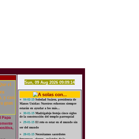
Sun, 09 Aug 2026 09:09:14
»
Soledad Suárez, presidenta de
04-02-15
Manos Unidas: Nuestros esfuerzos siempre
estarán en ayudar a los más...
»
Madrigalejo festeja cinco siglos
30-01-15
de la construcción del templo parroquial
el Papa
»
El reto es estar en el mundo sin
29-01-15
temente
ositiva,
ser del mundo
»
Necesitamos sacerdotes
28-01-15
fervorosos, alegres, apóstoles de la