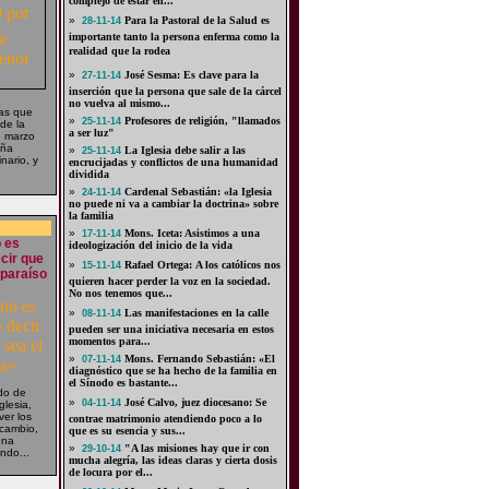
complejo de estar en...
»
Para la Pastoral de la Salud es
28-11-14
importante tanto la persona enferma como la
realidad que la rodea
»
José Sesma: Es clave para la
27-11-14
inserción que la persona que sale de la cárcel
no vuelva al mismo...
tas que
»
Profesores de religión, "llamados
25-11-14
de la
a ser luz"
e marzo
aña
»
La Iglesia debe salir a las
25-11-14
nario, y
encrucijadas y conflictos de una humanidad
dividida
»
Cardenal Sebastián: «la Iglesia
24-11-14
no puede ni va a cambiar la doctrina» sobre
la familia
»
Mons. Iceta: Asistimos a una
17-11-14
 es
ideologización del inicio de la vida
ecir que
»
Rafael Ortega: A los católicos nos
15-11-14
 paraíso
quieren hacer perder la voz en la sociedad.
No nos tenemos que...
»
Las manifestaciones en la calle
08-11-14
pueden ser una iniciativa necesaria en estos
momentos para...
»
Mons. Fernando Sebastián: «El
07-11-14
diagnóstico que se ha hecho de la familia en
el Sínodo es bastante...
do de
»
José Calvo, juez diocesano: Se
04-11-14
glesia,
ver los
contrae matrimonio atendiendo poco a lo
 cambio,
que es su esencia y sus...
una
»
"A las misiones hay que ir con
29-10-14
ndo...
mucha alegría, las ideas claras y cierta dosis
de locura por el...