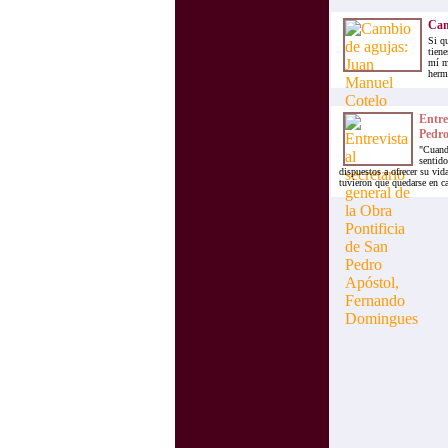
Cam
Si q
tiene
mí m
herma
Entre
Pedro
"Cuando
sentido
dispuestos a ofrecer su vi
tuvieron que quedarse en ca