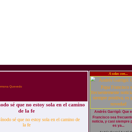
A solas con...
armona Quevedo
nodo sé que no estoy sola en el camino
de la fe
Andrés Garrigó: Que 
Francisco sea frecuen
noticia, y casi siempre p
es ya...