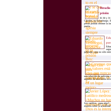
Heraclio 
prisión
El 30 y 31
Cárceles, en Estrasburgo. 
presas podrán obtener la in
puerta...
Edua
par
Edua
segun
películas «que no sólo ent
una selección de películas 
aspectos de esta forma nove
Soy católico, ¿pasa algo?,
maestra sobre la actualidad 