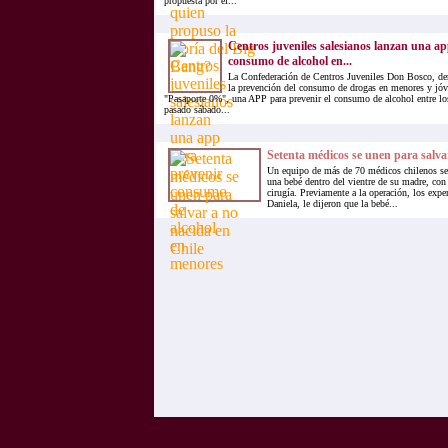
propuesta por el...
Centros juveniles salesianos lanzan una a
consumo de alcohol en...
La Confederación de Centros Juveniles Don Bosco, d
la prevención del consumo de drogas en menores y jóve
"Pasaporte 0%", una APP para prevenir el consumo de alcohol entre lo
pasado sábado...
Setenta médicos se unen para salva
Un equipo de más de 70 médicos chilenos se 
una bebé dentro del vientre de su madre, co
cirugía. Previamente a la operación, los expe
Daniela, le dijeron que la bebé...