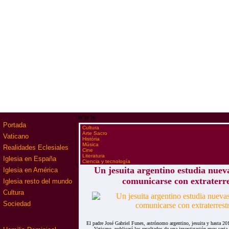
www
Portada
·
Cultura
·
Arte Sacro
Vaticano
·
História
·
Música
Realidades Eclesiales
·
Cine
·
Literatura
Iglesia en España
·
Ciencia y tecnología
Un jesuita argentino estudia nuev
Iglesia en América
comunicarse con extraterre
Iglesia resto del mundo
Cultura
Sociedad
El padre José Gabriel Funes, astrónomo argentino, jesuita y hasta 20
Vaticano, publicará los resultados de una investigación muy seria