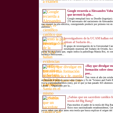
Google recuerda a Alessandro Volta, 
que inventó la pila...
Google reemplazó hoy su Doodle (logotipo) 
270 aniversario del nacimiento de Alessandro 
que inventó la pila eléctrica, consiguiendo producir por primera vez en 
eléctrica...
Investigadores de la UCAM hallan evid
sitúan al Sudario de...
El grupo de investigación de la Universidad Cat
estudiando muestras del Sudario de Oviedo, ha 
polen de una planta que, según indica la palinóloga Marzia Boi, es com
botánica Helicrysum...
«Hay que divulgar en
formación sobre cien
por...
Tres veces al año (en octubr
en Internet el exitoso curso sobre Ciencia y Fe de "Science and Faith
(www.scienceandfaithbcn.com), por el que ya han pasado 425 alumnos
Latina. Organizado por la...
¿Sabías que un sacerdote católico 
teoría del Big Bang?
Para muchos el padre de la teoría del Big Ban
físico ruso nacionalizado estadounidense, G
pocos saben que años antes esta teoría que busca explicar el origen del