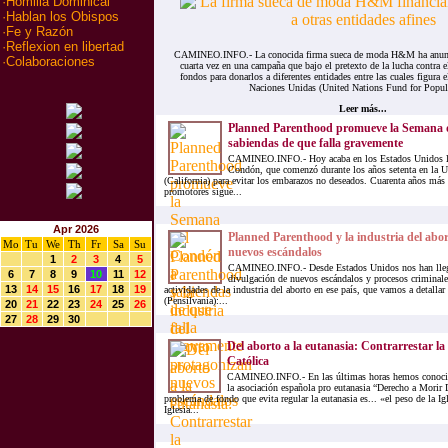
·
Homilia Dominical
·
Hablan los Obispos
·
Fe y Razón
·
Reflexion en libertad
CAMINEO.INFO.- La conocida firma sueca de moda H&M ha anunci
·
Colaboraciones
cuarta vez en una campaña que bajo el pretexto de la lucha contra 
fondos para donarlos a diferentes entidades entre las cuales figura
Naciones Unidas (United Nations Fund for Popula
Leer más...
Planned Parenthood promueve la Semana 
sabiendas de que falla gravemente
CAMINEO.INFO.- Hoy acaba en los Estados Unidos l
Condón, que comenzó durante los años setenta en la U
(California) para evitar los embarazos no deseados. Cuarenta años más 
promotores sigue...
Apr 2026
Planned Parenthood y la industria del abo
Mo
Tu
We
Th
Fr
Sa
Su
nuevos escándalos
1
2
3
4
5
CAMINEO.INFO.- Desde Estados Unidos nos han llega
6
7
8
9
10
11
12
divulgación de nuevos escándalos y procesos criminale
13
14
15
16
17
18
19
actividades de la industria del aborto en ese país, que vamos a detallar
(Pensilvania):...
20
21
22
23
24
25
26
27
28
29
30
Del aborto a la eutanasia: Contrarrestar la 
Católica
CAMINEO.INFO.- En las últimas horas hemos conocido
la asociación española pro eutanasia “Derecho a Mori
problema de fondo que evita regular la eutanasia es... «el peso de la Ig
Iglesia...