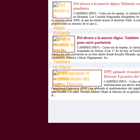
Del aborto a la muerte digna: Holanda co
pendiente
CAMINEO.INFO.- Como era de esperar, la cultura de
en Holanda: Los Comités Regionales Holandeses de E
su informe anual 2009, al que ha tenido acceso el Instituto Efrat. A c
proporcionar un extracto de lo que a...
Del aborto a la muerte digna: Tambien e
pone entre paréntesis
CAMINEO.INFO.- Como era de esperar, la cultura
avanzando en Vitoria: A las 17:45 de hoy, la Facul
alavesa ha sido convertida en un foro desde donde Rosalía Miranda -p
Asociación Derecho a Morir Dignamente- ha...
IPPF aplaude el nomb
Director Ejecutivo de
CAMINEO.INFO.- Como era d
multinacional pro-aborto Int
Parenthood Federation (IPPF) ha celebrado el nombramiento del nige
para suceder a la saudí Thoraya Ahmed Obaid al término de su gestión
al...