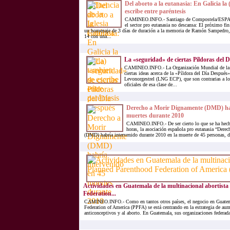
Del aborto a la eutanasia: En Galicia la 
escribe entre paréntesis
CAMINEO.INFO.- Santiago de Compostela/ESPAÑ
el sector pro eutanasia no descansa: El próximo fin
un homenaje de 3 días de duración a la memoria de Ramón Sampedro, 
14 con una...
La «seguridad» de ciertas Píldoras del 
CAMINEO.INFO.- La Organización Mundial de la S
ciertas ideas acerca de la «Píldora del Día Despué
Levonorgestrel (LNG ECP), que son contrarias a lo
oficiales de esa clase de...
Derecho a Morir Dignamente (DMD) hab
muertes durante 2010
CAMINEO.INFO.- De ser cierto lo que se ha hecho
horas, la asociación española pro eutanasia “Der
(DMD) habría intervenido durante 2010 en la muerte de 45 personas, de 
Actividades en Guatemala de la multinacional abortist
Federation...
CAMINEO.INFO.- Como en tantos otros países, el negocio en Guatem
Federation of America (PPFA) se está centrando en la estrategia de aume
anticonceptivos y al aborto. En Guatemala, sus organizaciones federadas