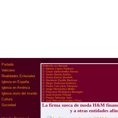
www
Portada
·
Reflexión en libertad
·
D. Alberto López Palanco
Vaticano
·
D. Cesar Valdeolmillos Alonso
·
D. Javier Úbeda Ibáñez
Realidades Eclesiales
·
D. Jesús Asensi Vendrell
·
D. Desiderio Parrilla Martínez
Iglesia en España
·
D. Diego Quiñones Estévez
·
D. Pedro Luis Llera Vázquez
Iglesia en América
·
D. Jorge Hernández Mollar
·
D. Francisco Rodríguez Barragán
Iglesia resto del mundo
·
D. José Antonio Pineda
·
D. Pepita Taboada Jaén
Cultura
·
D. José Manuel González Pérez
La firma sueca de moda H&M finan
Sociedad
y a otras entidades afin