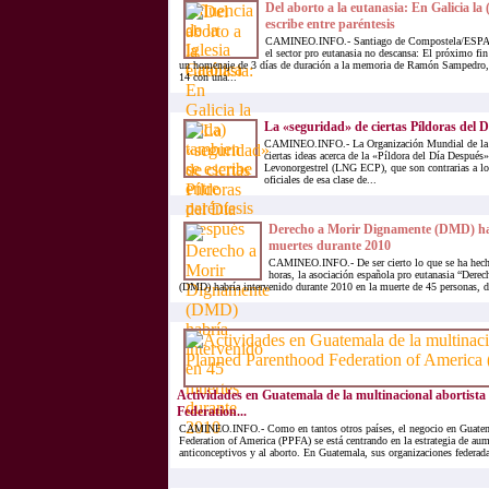
Del aborto a la eutanasia: En Galicia la 
escribe entre paréntesis
CAMINEO.INFO.- Santiago de Compostela/ESPAÑ
el sector pro eutanasia no descansa: El próximo fin
un homenaje de 3 días de duración a la memoria de Ramón Sampedro, 
14 con una...
La «seguridad» de ciertas Píldoras del 
CAMINEO.INFO.- La Organización Mundial de la S
ciertas ideas acerca de la «Píldora del Día Despué
Levonorgestrel (LNG ECP), que son contrarias a lo
oficiales de esa clase de...
Derecho a Morir Dignamente (DMD) hab
muertes durante 2010
CAMINEO.INFO.- De ser cierto lo que se ha hecho
horas, la asociación española pro eutanasia “Der
(DMD) habría intervenido durante 2010 en la muerte de 45 personas, de 
Actividades en Guatemala de la multinacional abortist
Federation...
CAMINEO.INFO.- Como en tantos otros países, el negocio en Guatem
Federation of America (PPFA) se está centrando en la estrategia de aume
anticonceptivos y al aborto. En Guatemala, sus organizaciones federadas