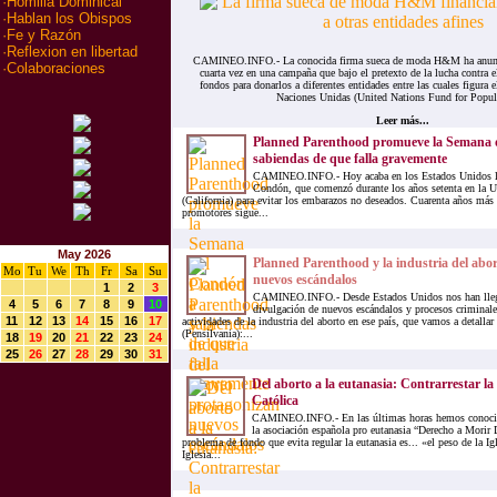
·
Homilia Dominical
·
Hablan los Obispos
·
Fe y Razón
·
Reflexion en libertad
CAMINEO.INFO.- La conocida firma sueca de moda H&M ha anunci
·
Colaboraciones
cuarta vez en una campaña que bajo el pretexto de la lucha contra 
fondos para donarlos a diferentes entidades entre las cuales figura
Naciones Unidas (United Nations Fund for Popula
Leer más...
Planned Parenthood promueve la Semana 
sabiendas de que falla gravemente
CAMINEO.INFO.- Hoy acaba en los Estados Unidos l
Condón, que comenzó durante los años setenta en la U
(California) para evitar los embarazos no deseados. Cuarenta años más 
promotores sigue...
May 2026
Planned Parenthood y la industria del abo
Mo
Tu
We
Th
Fr
Sa
Su
nuevos escándalos
1
2
3
CAMINEO.INFO.- Desde Estados Unidos nos han llega
4
5
6
7
8
9
10
divulgación de nuevos escándalos y procesos criminale
11
12
13
14
15
16
17
actividades de la industria del aborto en ese país, que vamos a detallar
(Pensilvania):...
18
19
20
21
22
23
24
25
26
27
28
29
30
31
Del aborto a la eutanasia: Contrarrestar la 
Católica
CAMINEO.INFO.- En las últimas horas hemos conocido
la asociación española pro eutanasia “Derecho a Mori
problema de fondo que evita regular la eutanasia es... «el peso de la Ig
Iglesia...