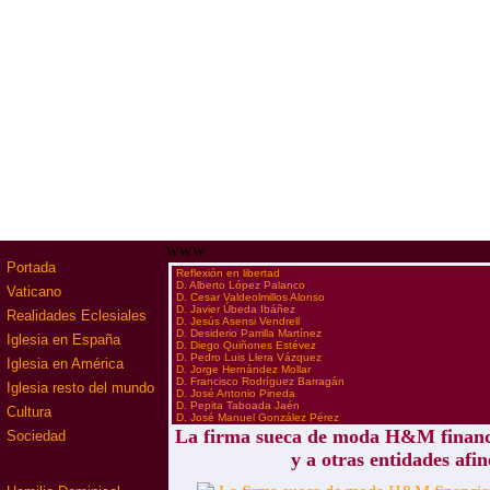
www
Portada
·
Reflexión en libertad
·
D. Alberto López Palanco
Vaticano
·
D. Cesar Valdeolmillos Alonso
·
D. Javier Úbeda Ibáñez
Realidades Eclesiales
·
D. Jesús Asensi Vendrell
·
D. Desiderio Parrilla Martínez
Iglesia en España
·
D. Diego Quiñones Estévez
·
D. Pedro Luis Llera Vázquez
Iglesia en América
·
D. Jorge Hernández Mollar
·
D. Francisco Rodríguez Barragán
Iglesia resto del mundo
·
D. José Antonio Pineda
·
D. Pepita Taboada Jaén
Cultura
·
D. José Manuel González Pérez
La firma sueca de moda H&M finan
Sociedad
y a otras entidades afin