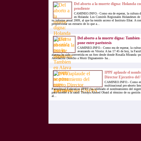
Del aborto a la muerte digna: Holanda co
pendiente
CAMINEO.INFO.- Como era de esperar, la cultura de
en Holanda: Los Comités Regionales Holandeses de E
su informe anual 2009, al que ha tenido acceso el Instituto Efrat. A c
proporcionar un extracto de lo que a...
Del aborto a la muerte digna: Tambien e
pone entre paréntesis
CAMINEO.INFO.- Como era de esperar, la cultura
avanzando en Vitoria: A las 17:45 de hoy, la Facul
alavesa ha sido convertida en un foro desde donde Rosalía Miranda -p
Asociación Derecho a Morir Dignamente- ha...
IPPF aplaude el nomb
Director Ejecutivo de
CAMINEO.INFO.- Como era d
multinacional pro-aborto Int
Parenthood Federation (IPPF) ha celebrado el nombramiento del nige
para suceder a la saudí Thoraya Ahmed Obaid al término de su gestión
al...