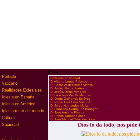
www
Portada
·
Reflexión en libertad
·
D. Alberto López Palanco
Vaticano
·
D. Cesar Valdeolmillos Alonso
·
D. Javier Úbeda Ibáñez
Realidades Eclesiales
·
D. Jesús Asensi Vendrell
·
D. Desiderio Parrilla Martínez
Iglesia en España
·
D. Diego Quiñones Estévez
·
D. Pedro Luis Llera Vázquez
Iglesia en América
·
D. Jorge Hernández Mollar
·
D. Francisco Rodríguez Barragán
Iglesia resto del mundo
·
D. José Antonio Pineda
·
D. Pepita Taboada Jaén
Cultura
·
D. José Manuel González Pérez
Dios lo da todo, nos pide 
Sociedad