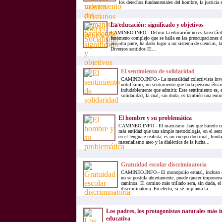
los derechos fundamentales del hombre, la justicia so
La educación: significado y objetivos
CAMINEO.INFO.- Definir la educación no es tarea fácil,
fenómeno complejo que se halla en las preocupaciones di
por otra parte, ha dado lugar a un sistema de ciencias, l
Diversos sentidos El...
El sentimiento de solidaridad
CAMINEO.INFO.- La mentalidad colectivista invo
nobilísimo, un sentimiento que toda persona ética
indudablemente que admitir. Este sentimiento es, e
solidaridad, la cual, sin duda, es también una emin
El hombre y su problemática
CAMINEO.INFO.- El marxismo -hay que hacerle cum
más entidad que una simple metodología, en el sent
en el lenguaje realista; es un cuerpo doctrinal, fun
materialismo ateo y la dialéctica de la lucha...
Gratuidad escolar discriminatoria
CAMINEO.INFO.- El monopolio estatal, incluso cu
no se postula abiertamente, puede querer imponerse 
caminos. El camino más trillado será, sin duda, el 
discriminatoria. En efecto, si se implanta la...
Los padres, los protagonistas naturales más i
educativa