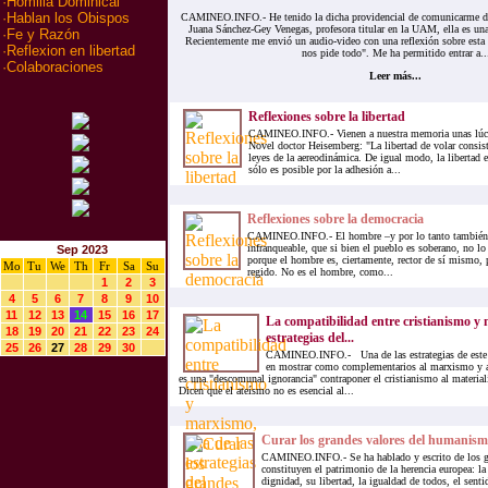
·
Homilia Dominical
·
Hablan los Obispos
CAMINEO.INFO.- He tenido la dicha providencial de comunicarme des
Juana Sánchez-Gey Venegas, profesora titular en la UAM, ella es una
·
Fe y Razón
Recientemente me envió un audio-video con una reflexión sobre esta
·
Reflexion en libertad
nos pide todo". Me ha permitido entrar a..
·
Colaboraciones
Leer más...
Reflexiones sobre la libertad
CAMINEO.INFO.- Vienen a nuestra memoria unas lúci
Novel doctor Heisemberg: "La libertad de volar consist
leyes de la aereodinámica. De igual modo, la libertad e
sólo es posible por la adhesión a...
Reflexiones sobre la democracia
CAMINEO.INFO.- El hombre –y por lo tanto también e
infranqueable, que si bien el pueblo es soberano, no l
Sep 2023
porque el hombre es, ciertamente, rector de sí mismo, 
Mo
Tu
We
Th
Fr
Sa
Su
regido. No es el hombre, como...
1
2
3
4
5
6
7
8
9
10
11
12
13
14
15
16
17
La compatibilidad entre cristianismo y
18
19
20
21
22
23
24
estrategias del...
25
26
27
28
29
30
CAMINEO.INFO.- Una de las estrategias de este
en mostrar como complementarios al marxismo y a
es una "descomunal ignorancia" contraponer el cristianismo al materia
Dicen que el ateísmo no es esencial al...
Curar los grandes valores del humanism
CAMINEO.INFO.- Se ha hablado y escrito de los g
constituyen el patrimonio de la herencia europea: la
dignidad, su libertad, la igualdad de todos, el sent