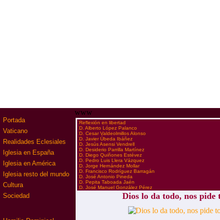
www
Portada
·
Reflexión en libertad
·
D. Alberto López Palanco
Vaticano
·
D. Cesar Valdeolmillos Alonso
·
D. Javier Úbeda Ibáñez
Realidades Eclesiales
·
D. Jesús Asensi Vendrell
·
D. Desiderio Parrilla Martínez
Iglesia en España
·
D. Diego Quiñones Estévez
·
D. Pedro Luis Llera Vázquez
Iglesia en América
·
D. Jorge Hernández Mollar
·
D. Francisco Rodríguez Barragán
Iglesia resto del mundo
·
D. José Antonio Pineda
·
D. Pepita Taboada Jaén
Cultura
·
D. José Manuel González Pérez
Dios lo da todo, nos pide 
Sociedad