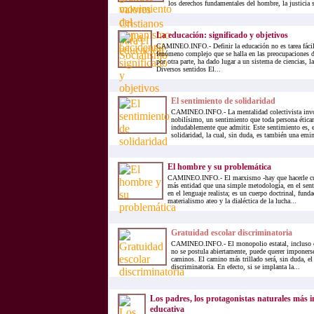
los derechos fundamentales del hombre, la justicia so
La educación: significado y objetivos
CAMINEO.INFO.- Definir la educación no es tarea fácil,
fenómeno complejo que se halla en las preocupaciones di
por otra parte, ha dado lugar a un sistema de ciencias, l
Diversos sentidos El...
El sentimiento de solidaridad
CAMINEO.INFO.- La mentalidad colectivista invo
nobilísimo, un sentimiento que toda persona ética
indudablemente que admitir. Este sentimiento es, e
solidaridad, la cual, sin duda, es también una emin
El hombre y su problemática
CAMINEO.INFO.- El marxismo -hay que hacerle cum
más entidad que una simple metodología, en el sent
en el lenguaje realista; es un cuerpo doctrinal, fun
materialismo ateo y la dialéctica de la lucha...
Gratuidad escolar discriminatoria
CAMINEO.INFO.- El monopolio estatal, incluso cu
no se postula abiertamente, puede querer imponerse 
caminos. El camino más trillado será, sin duda, el 
discriminatoria. En efecto, si se implanta la...
Los padres, los protagonistas naturales más i
educativa