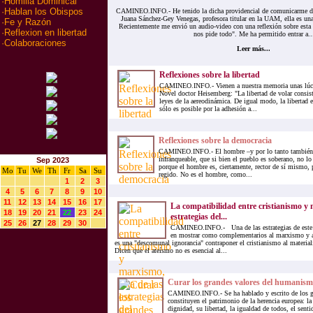
·
Homilia Dominical
·
Hablan los Obispos
CAMINEO.INFO.- He tenido la dicha providencial de comunicarme des
Juana Sánchez-Gey Venegas, profesora titular en la UAM, ella es una
·
Fe y Razón
Recientemente me envió un audio-video con una reflexión sobre esta
·
Reflexion en libertad
nos pide todo". Me ha permitido entrar a..
·
Colaboraciones
Leer más...
Reflexiones sobre la libertad
CAMINEO.INFO.- Vienen a nuestra memoria unas lúci
Novel doctor Heisemberg: "La libertad de volar consist
leyes de la aereodinámica. De igual modo, la libertad e
sólo es posible por la adhesión a...
Reflexiones sobre la democracia
CAMINEO.INFO.- El hombre –y por lo tanto también e
infranqueable, que si bien el pueblo es soberano, no l
Sep 2023
porque el hombre es, ciertamente, rector de sí mismo, 
Mo
Tu
We
Th
Fr
Sa
Su
regido. No es el hombre, como...
1
2
3
4
5
6
7
8
9
10
11
12
13
14
15
16
17
La compatibilidad entre cristianismo y
18
19
20
21
22
23
24
estrategias del...
25
26
27
28
29
30
CAMINEO.INFO.- Una de las estrategias de este
en mostrar como complementarios al marxismo y a
es una "descomunal ignorancia" contraponer el cristianismo al materia
Dicen que el ateísmo no es esencial al...
Curar los grandes valores del humanism
CAMINEO.INFO.- Se ha hablado y escrito de los g
constituyen el patrimonio de la herencia europea: la
dignidad, su libertad, la igualdad de todos, el sent