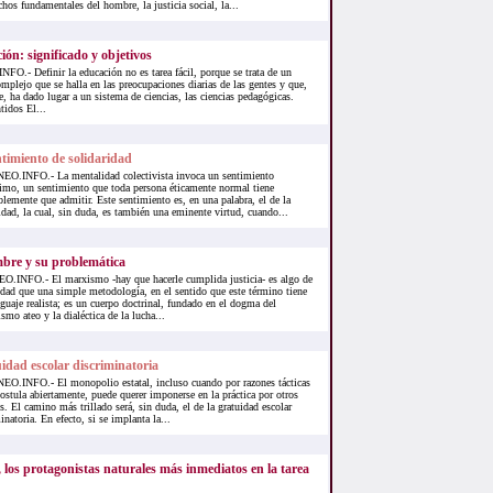
chos fundamentales del hombre, la justicia social, la...
ión: significado y objetivos
.- Definir la educación no es tarea fácil, porque se trata de un
plejo que se halla en las preocupaciones diarias de las gentes y que,
te, ha dado lugar a un sistema de ciencias, las ciencias pedagógicas.
tidos El...
ntimiento de solidaridad
O.INFO.- La mentalidad colectivista invoca un sentimiento
imo, un sentimiento que toda persona éticamente normal tiene
lemente que admitir. Este sentimiento es, en una palabra, el de la
idad, la cual, sin duda, es también una eminente virtud, cuando...
bre y su problemática
.INFO.- El marxismo -hay que hacerle cumplida justicia- es algo de
dad que una simple metodología, en el sentido que este término tiene
nguaje realista; es un cuerpo doctrinal, fundado en el dogma del
smo ateo y la dialéctica de la lucha...
idad escolar discriminatoria
O.INFO.- El monopolio estatal, incluso cuando por razones tácticas
ostula abiertamente, puede querer imponerse en la práctica por otros
. El camino más trillado será, sin duda, el de la gratuidad escolar
inatoria. En efecto, si se implanta la...
 los protagonistas naturales más inmediatos en la tarea