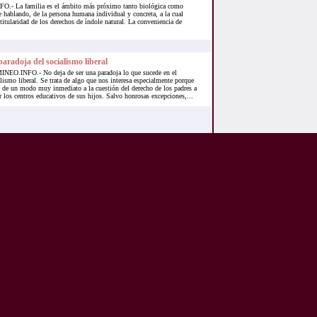
- La familia es el ámbito más próximo tanto biológica como
e hablando, de la persona humana individual y concreta, a la cual
titularidad de los derechos de índole natural. La conveniencia de
aradoja del socialismo liberal
NEO.INFO.- No deja de ser una paradoja lo que sucede en el
lismo liberal. Se trata de algo que nos interesa especialmente porque
e de un modo muy inmediato a la cuestión del derecho de los padres a
r los centros educativos de sus hijos. Salvo honrosas excepciones,...