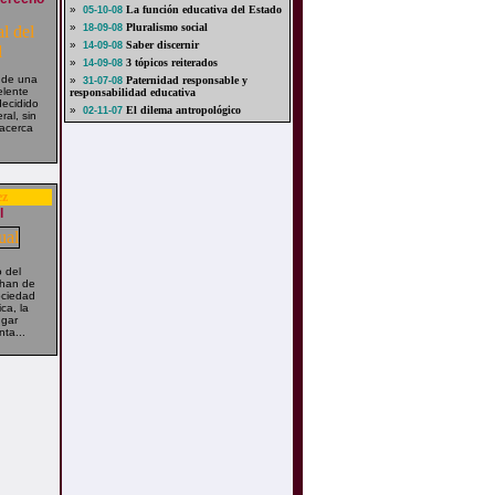
»
La función educativa del Estado
05-10-08
»
Pluralismo social
18-09-08
»
Saber discernir
14-09-08
»
3 tópicos reiterados
14-09-08
 de una
»
Paternidad responsable y
31-07-08
elente
responsabilidad educativa
decidido
»
El dilema antropológico
02-11-07
ral, sin
acerca
ez
l
 del
 han de
ociedad
ca, la
ugar
nta...