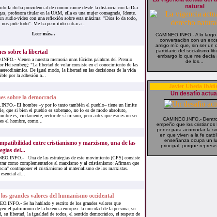
natural
 la dicha providencial de comunicarme desde la distancia con la Dra.
s, profesora titular en la UAM, ella es una mujer consagrada, Idente.
n audio-video con una reflexión sobre esta máxima: "Dios lo da todo,
nos pide todo". Me ha permitido entrar a...
Leer más...
CAMINEO.INFO.- A lo largo
conversación con un exc
amigo mío que, sin ser un 
partidario del socialismo libe
es sobre la libertad
embargo lo que me decía 
FO.- Vienen a nuestra memoria unas lúcidas palabras del Premio
de los...
r Heisemberg: "La libertad de volar consiste en el conocimiento de las
 aereodinámica. De igual modo, la libertad en las decisiones de la vida
ible por la adhesión a...
Javier Úbeda Ibáñ
Un desafío actua
nes sobre la democracia
FO.- El hombre –y por lo tanto también el pueblo– tiene un límite
le, que si bien el pueblo es soberano, no lo es de modo absoluto,
ombre es, ciertamente, rector de sí mismo, pero antes que eso es un ser
CAMINEO.INFO.- Dentro
es el hombre, como...
empeño que los cristianos
poner para acomodar la s
en que viven a la fe católi
enseñanza ocupa un l
mpatibilidad entre cristianismo y marxismo, una de las
principal, porque represe
egias del...
O.INFO.- Una de las estrategias de este movimiento (CPS) consiste
trar como complementarios al marxismo y al cristianismo: Afirman que
cia" contraponer el cristianismo al materialismo de los marxistas.
esencial al...
los grandes valores del humanismo occidental
.INFO.- Se ha hablado y escrito de los grandes valores que
yen el patrimonio de la herencia europea: la unicidad de la persona, su
, su libertad, la igualdad de todos, el sentido democrático, el respeto de