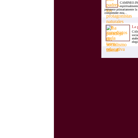
CAMINEO.INFO.
espiritualment
pertenece primariamente la 
comprender esta...
La p
CAMI
socia
atañ
elegi