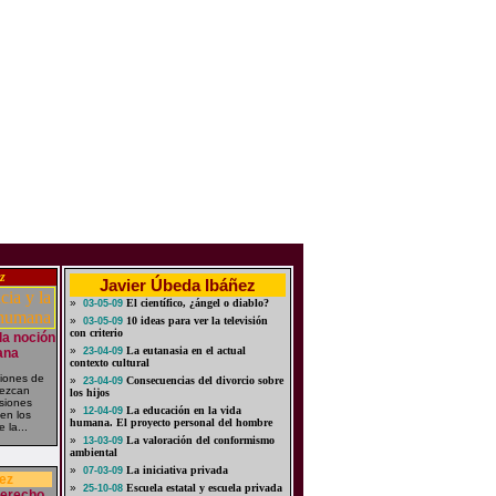
z
Javier Úbeda Ibáñez
»
El científico, ¿ángel o diablo?
03-05-09
»
10 ideas para ver la televisión
03-05-09
con criterio
 la noción
»
La eutanasia en el actual
ana
23-04-09
contexto cultural
iones de
»
Consecuencias del divorcio sobre
23-04-09
rezcan
los hijos
usiones
»
La educación en la vida
12-04-09
 en los
humana. El proyecto personal del hombre
 la...
»
La valoración del conformismo
13-03-09
ambiental
»
La iniciativa privada
07-03-09
ez
»
Escuela estatal y escuela privada
25-10-08
derecho