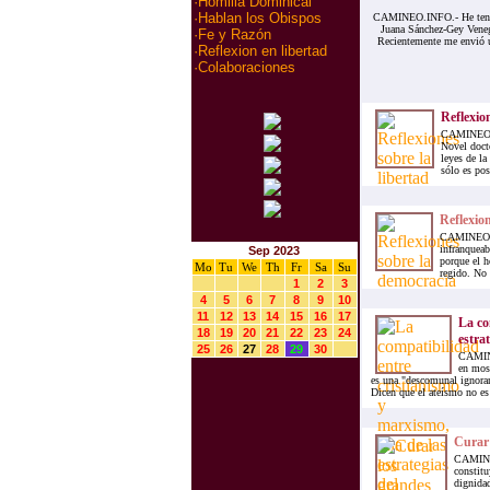
·
Homilia Dominical
·
Hablan los Obispos
CAMINEO.INFO.- He tenido
Juana Sánchez-Gey Venega
·
Fe y Razón
Recientemente me envió u
·
Reflexion en libertad
·
Colaboraciones
Reflexion
CAMINEO.IN
Novel docto
leyes de la
sólo es pos
Reflexio
CAMINEO.IN
infranqueab
Sep 2023
porque el h
Mo
Tu
We
Th
Fr
Sa
Su
regido. No 
1
2
3
4
5
6
7
8
9
10
11
12
13
14
15
16
17
La co
18
19
20
21
22
23
24
estrat
25
26
27
28
29
30
CAMINE
en mos
es una "descomunal ignoran
Dicen que el ateísmo no es 
Curar 
CAMINEO
constitu
dignidad