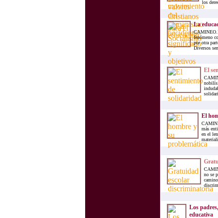
los dere
La educac
CAMINEO.INFO
fenómeno com
por otra par
Diversos sen
El se
CAMINE
nobilís
indudab
solidar
El hom
CAMINEO
más enti
en el le
materiali
Gratu
CAMINE
no se p
caminos
discrim
Los padres,
educativa