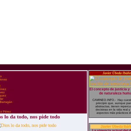
Javier Úbeda Ibáñe
co
Alonso
l
El concepto de justicia y
tínez
évez
de naturaleza hum
zquez
lar
CAMINEO.INFO.- Hay cuest
 Barragán
principio que, aunque pa
abstractas, tienen reperc
n
decisivas en la vida real y
ez Pérez
aspectos más prácticos de
s lo da todo, nos pide todo
Javier Úbeda Ibáñ
La vigencia actual del 