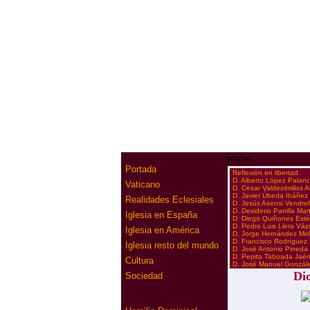
www
Portada
·
Reflexión en libertad
·
D. Alberto López Palan
Vaticano
·
D. Cesar Valdeolmillos 
·
D. Javier Úbeda Ibáñez
Realidades Eclesiales
·
D. Jesús Asensi Vendrel
·
D. Desiderio Parrilla Mar
Iglesia en España
·
D. Diego Quiñones Est
·
D. Pedro Luis Llera Vá
Iglesia en América
·
D. Jorge Hernández Mol
·
D. Francisco Rodríguez
Iglesia resto del mundo
·
D. José Antonio Pineda
·
D. Pepita Taboada Jaé
Cultura
·
D. José Manuel Gonzál
Dio
Sociedad