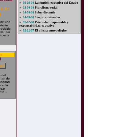
»
La función educativa del Estado
05-10-08
»
Pluralismo social
18-09-08
»
Saber discernir
14-09-08
»
3 tópicos reiterados
14-09-08
 de una
»
Paternidad responsable y
31-07-08
elente
responsabilidad educativa
decidido
»
El dilema antropológico
02-11-07
ral, sin
acerca
ez
l
 del
 han de
ociedad
ca, la
ugar
nta...