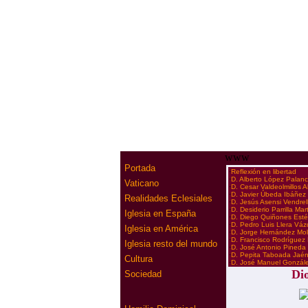
www
Portada
·
Reflexión en libertad
·
D. Alberto López Palan
Vaticano
·
D. Cesar Valdeolmillos 
·
D. Javier Úbeda Ibáñez
Realidades Eclesiales
·
D. Jesús Asensi Vendrel
·
D. Desiderio Parrilla Mar
Iglesia en España
·
D. Diego Quiñones Est
·
D. Pedro Luis Llera Vá
Iglesia en América
·
D. Jorge Hernández Mol
·
D. Francisco Rodríguez
Iglesia resto del mundo
·
D. José Antonio Pineda
·
D. Pepita Taboada Jaé
Cultura
·
D. José Manuel Gonzál
Dio
Sociedad