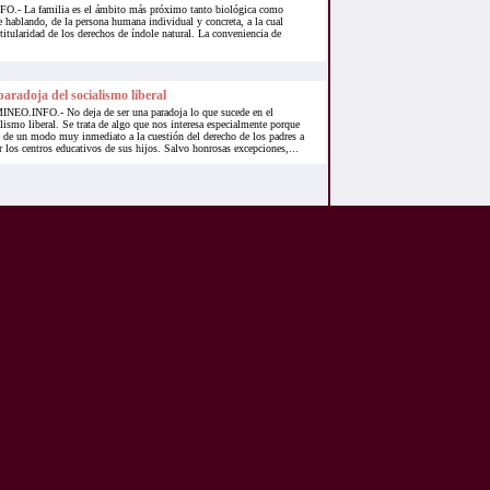
- La familia es el ámbito más próximo tanto biológica como
e hablando, de la persona humana individual y concreta, a la cual
titularidad de los derechos de índole natural. La conveniencia de
aradoja del socialismo liberal
NEO.INFO.- No deja de ser una paradoja lo que sucede en el
lismo liberal. Se trata de algo que nos interesa especialmente porque
e de un modo muy inmediato a la cuestión del derecho de los padres a
r los centros educativos de sus hijos. Salvo honrosas excepciones,...