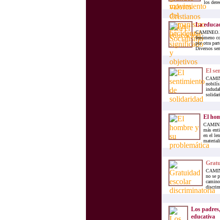
los dere
La educac
CAMINEO.INFO
fenómeno com
por otra par
Diversos sen
El se
CAMINE
nobilís
indudab
solidar
El hom
CAMINEO
más enti
en el le
materiali
Gratu
CAMINE
no se p
caminos
discrim
Los padres,
educativa