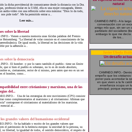
natural
 la dicha providencial de comunicarme desde la distancia con la Dra.
s, profesora titular en la UAM, ella es una mujer consagrada, Idente.
n audio-video con una reflexión sobre esta máxima: "Dios lo da todo,
nos pide todo". Me ha permitido entrar a...
Leer más...
CAMINEO.INFO.- A lo largo
conversación con un exc
amigo mío que, sin ser un 
partidario del socialismo libe
es sobre la libertad
embargo lo que me decía 
FO.- Vienen a nuestra memoria unas lúcidas palabras del Premio
de los...
r Heisemberg: "La libertad de volar consiste en el conocimiento de las
 aereodinámica. De igual modo, la libertad en las decisiones de la vida
ible por la adhesión a...
Javier Úbeda Ibáñ
Un desafío actua
nes sobre la democracia
FO.- El hombre –y por lo tanto también el pueblo– tiene un límite
le, que si bien el pueblo es soberano, no lo es de modo absoluto,
ombre es, ciertamente, rector de sí mismo, pero antes que eso es un ser
CAMINEO.INFO.- Dentro
es el hombre, como...
empeño que los cristianos
poner para acomodar la s
en que viven a la fe católi
enseñanza ocupa un l
mpatibilidad entre cristianismo y marxismo, una de las
principal, porque represe
egias del...
O.INFO.- Una de las estrategias de este movimiento (CPS) consiste
trar como complementarios al marxismo y al cristianismo: Afirman que
cia" contraponer el cristianismo al materialismo de los marxistas.
esencial al...
los grandes valores del humanismo occidental
.INFO.- Se ha hablado y escrito de los grandes valores que
yen el patrimonio de la herencia europea: la unicidad de la persona, su
, su libertad, la igualdad de todos, el sentido democrático, el respeto de