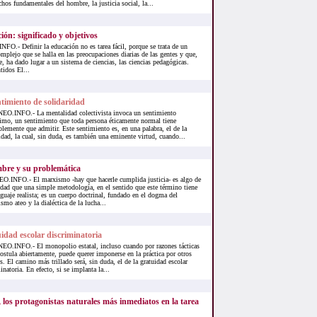
chos fundamentales del hombre, la justicia social, la...
ión: significado y objetivos
.- Definir la educación no es tarea fácil, porque se trata de un
plejo que se halla en las preocupaciones diarias de las gentes y que,
te, ha dado lugar a un sistema de ciencias, las ciencias pedagógicas.
tidos El...
ntimiento de solidaridad
O.INFO.- La mentalidad colectivista invoca un sentimiento
imo, un sentimiento que toda persona éticamente normal tiene
lemente que admitir. Este sentimiento es, en una palabra, el de la
idad, la cual, sin duda, es también una eminente virtud, cuando...
bre y su problemática
.INFO.- El marxismo -hay que hacerle cumplida justicia- es algo de
dad que una simple metodología, en el sentido que este término tiene
nguaje realista; es un cuerpo doctrinal, fundado en el dogma del
smo ateo y la dialéctica de la lucha...
idad escolar discriminatoria
O.INFO.- El monopolio estatal, incluso cuando por razones tácticas
ostula abiertamente, puede querer imponerse en la práctica por otros
. El camino más trillado será, sin duda, el de la gratuidad escolar
inatoria. En efecto, si se implanta la...
 los protagonistas naturales más inmediatos en la tarea