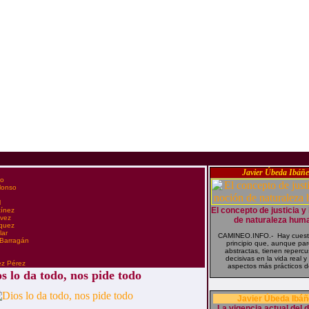
Javier Úbeda Ibáñe
co
Alonso
l
El concepto de justicia y
tínez
évez
de naturaleza hum
zquez
lar
CAMINEO.INFO.- Hay cuest
 Barragán
principio que, aunque pa
abstractas, tienen reperc
n
decisivas en la vida real y
ez Pérez
aspectos más prácticos de
s lo da todo, nos pide todo
Javier Úbeda Ibáñ
La vigencia actual del 