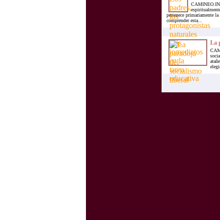
CAMINEO.INFO.
espiritualment
pertenece primariamente la 
comprender esta...
La p
CAMI
socia
atañ
elegi