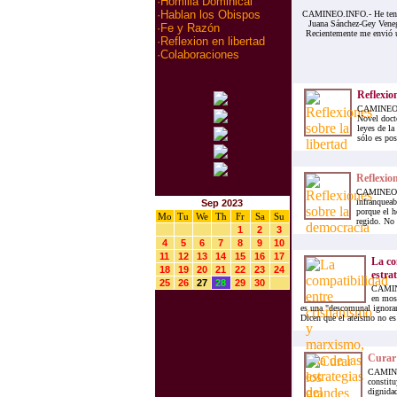
·
Homilia Dominical
·
Hablan los Obispos
CAMINEO.INFO.- He tenido
Juana Sánchez-Gey Venega
·
Fe y Razón
Recientemente me envió u
·
Reflexion en libertad
·
Colaboraciones
Reflexion
CAMINEO.IN
Novel docto
leyes de la
sólo es pos
Reflexio
CAMINEO.IN
infranqueab
Sep 2023
porque el h
Mo
Tu
We
Th
Fr
Sa
Su
regido. No 
1
2
3
4
5
6
7
8
9
10
11
12
13
14
15
16
17
La co
18
19
20
21
22
23
24
estrat
25
26
27
28
29
30
CAMINE
en mos
es una "descomunal ignoran
Dicen que el ateísmo no es 
Curar 
CAMINEO
constitu
dignidad