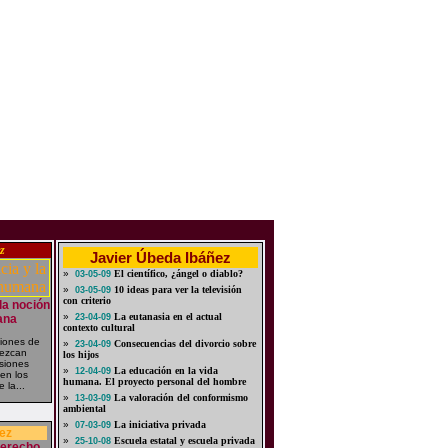
z
Javier Úbeda Ibáñez
»
El científico, ¿ángel o diablo?
03-05-09
»
10 ideas para ver la televisión
03-05-09
con criterio
 la noción
»
La eutanasia en el actual
ana
23-04-09
contexto cultural
iones de
»
Consecuencias del divorcio sobre
23-04-09
rezcan
los hijos
usiones
»
La educación en la vida
12-04-09
 en los
humana. El proyecto personal del hombre
 la...
»
La valoración del conformismo
13-03-09
ambiental
»
La iniciativa privada
07-03-09
ez
»
Escuela estatal y escuela privada
25-10-08
derecho