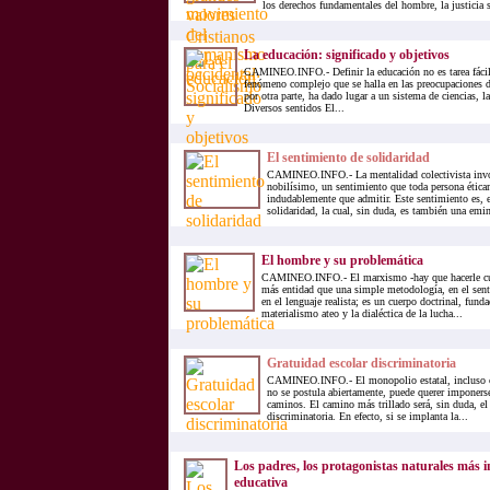
los derechos fundamentales del hombre, la justicia so
La educación: significado y objetivos
CAMINEO.INFO.- Definir la educación no es tarea fácil,
fenómeno complejo que se halla en las preocupaciones di
por otra parte, ha dado lugar a un sistema de ciencias, l
Diversos sentidos El...
El sentimiento de solidaridad
CAMINEO.INFO.- La mentalidad colectivista invo
nobilísimo, un sentimiento que toda persona ética
indudablemente que admitir. Este sentimiento es, e
solidaridad, la cual, sin duda, es también una emin
El hombre y su problemática
CAMINEO.INFO.- El marxismo -hay que hacerle cum
más entidad que una simple metodología, en el sent
en el lenguaje realista; es un cuerpo doctrinal, fun
materialismo ateo y la dialéctica de la lucha...
Gratuidad escolar discriminatoria
CAMINEO.INFO.- El monopolio estatal, incluso cu
no se postula abiertamente, puede querer imponerse 
caminos. El camino más trillado será, sin duda, el 
discriminatoria. En efecto, si se implanta la...
Los padres, los protagonistas naturales más i
educativa