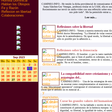
·
Homilia Dominical
·
Hablan los Obispos
CAMINEO.INFO.- He tenido la dicha providencial de comunicarme des
Juana Sánchez-Gey Venegas, profesora titular en la UAM, ella es una
·
Fe y Razón
Recientemente me envió un audio-video con una reflexión sobre esta
·
Reflexion en libertad
nos pide todo". Me ha permitido entrar a..
·
Colaboraciones
Leer más...
Reflexiones sobre la libertad
CAMINEO.INFO.- Vienen a nuestra memoria unas lúci
Novel doctor Heisemberg: "La libertad de volar consist
leyes de la aereodinámica. De igual modo, la libertad e
sólo es posible por la adhesión a...
Reflexiones sobre la democracia
CAMINEO.INFO.- El hombre –y por lo tanto también e
infranqueable, que si bien el pueblo es soberano, no l
Sep 2023
porque el hombre es, ciertamente, rector de sí mismo, 
Mo
Tu
We
Th
Fr
Sa
Su
regido. No es el hombre, como...
1
2
3
4
5
6
7
8
9
10
11
12
13
14
15
16
17
La compatibilidad entre cristianismo y
18
19
20
21
22
23
24
estrategias del...
25
26
27
28
29
30
CAMINEO.INFO.- Una de las estrategias de este
en mostrar como complementarios al marxismo y a
es una "descomunal ignorancia" contraponer el cristianismo al materia
Dicen que el ateísmo no es esencial al...
Curar los grandes valores del humanism
CAMINEO.INFO.- Se ha hablado y escrito de los g
constituyen el patrimonio de la herencia europea: la
dignidad, su libertad, la igualdad de todos, el sent