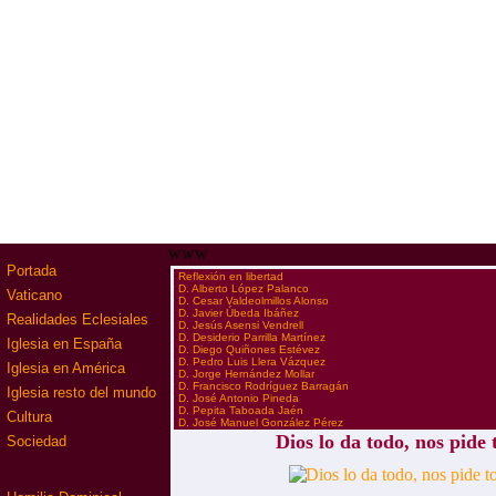
www
Portada
·
Reflexión en libertad
·
D. Alberto López Palanco
Vaticano
·
D. Cesar Valdeolmillos Alonso
·
D. Javier Úbeda Ibáñez
Realidades Eclesiales
·
D. Jesús Asensi Vendrell
·
D. Desiderio Parrilla Martínez
Iglesia en España
·
D. Diego Quiñones Estévez
·
D. Pedro Luis Llera Vázquez
Iglesia en América
·
D. Jorge Hernández Mollar
·
D. Francisco Rodríguez Barragán
Iglesia resto del mundo
·
D. José Antonio Pineda
·
D. Pepita Taboada Jaén
Cultura
·
D. José Manuel González Pérez
Dios lo da todo, nos pide 
Sociedad