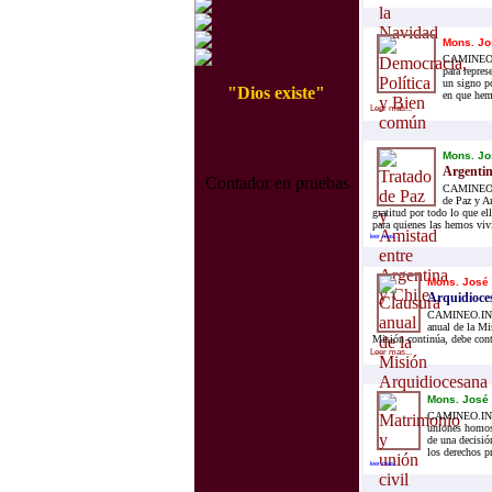
Mons. Jo
CAMINEO.IN
para repres
un signo po
"Dios existe"
en que hemo
Leer mas...
Mons. Jo
Argentin
Contador en pruebas
CAMINEO.IN
de Paz y A
gratitud por todo lo que el
para quienes las hemos viv
leer mas...
Mons. José
Arquidioce
CAMINEO.INFO.
anual de la Mi
Misión continúa, debe conti
Leer mas...
Mons. José
CAMINEO.INFO.-
uniones homose
de una decisió
los derechos p
leer mas...