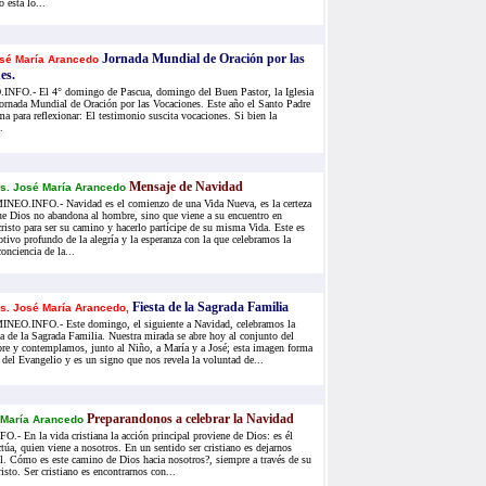
 está lo...
Jornada Mundial de Oración por las
sé María Arancedo
es.
FO.- El 4° domingo de Pascua, domingo del Buen Pastor, la Iglesia
Jornada Mundial de Oración por las Vocaciones. Este año el Santo Padre
a para reflexionar: El testimonio suscita vocaciones. Si bien la
.
Mensaje de Navidad
s. José María Arancedo
NEO.INFO.- Navidad es el comienzo de una Vida Nueva, es la certeza
ue Dios no abandona al hombre, sino que viene a su encuentro en
cristo para ser su camino y hacerlo partícipe de su misma Vida. Este es
tivo profundo de la alegría y la esperanza con la que celebramos la
onciencia de la...
Fiesta de la Sagrada Familia
s. José María Arancedo,
NEO.INFO.- Este domingo, el siguiente a Navidad, celebramos la
ta de la Sagrada Familia. Nuestra mirada se abre hoy al conjunto del
bre y contemplamos, junto al Niño, a María y a José; esta imagen forma
 del Evangelio y es un signo que nos revela la voluntad de...
Preparandonos a celebrar la Navidad
 María Arancedo
 En la vida cristiana la acción principal proviene de Dios: es él
ctúa, quien viene a nosotros. En un sentido ser cristiano es dejarnos
él. Cómo es este camino de Dios hacia nosotros?, siempre a través de su
isto. Ser cristiano es encontrarnos con...