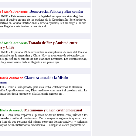
Democracia, Política y Bien común
sé María Arancedo,
FO.- Esta semana asumen los legisladores que han sido elegidos
entar al pueblo en uno de los poderes de la Constitución. Este hecho es
sitivo en la vida institucional y debe alegrarnos, sin embargo el modo
s llegado a esta instancia nos deja el...
Tratado de Paz y Amistad entre
sé María Arancedo
a y Chile
FO.- El pasado 29 de noviembre se cumplieron 25 años del Tratado
mistad entre la Argentina y Chile. Hoy es momento de celebrarlo con
lo significó en el camino de dos Naciones hermanas. Las circunstancias,
ido y recordamos, habían llegado a un punto que...
Clausura anual de la Misión
 María Arancedo
sana
- Como el año pasado, para esta fecha, celebraremos la clausura
sión Arquidiocesana que, Dios mediante, continuará el próximo año. La
nuar les decía, porque en ella la Iglesia expresa su...
Matrimonio y unión civil homosexual
 María Arancedo
 Cada tanto reaparece el planteo de dar un tratamiento jurídico a las
xuales similar al matrimonio. Casi siempre se argumenta que se trata
n libre de dos personas del mismo sexo que desean convivir, y reclaman
ropios de un matrimonio heterosexual. La negativa a esta propuesta se...