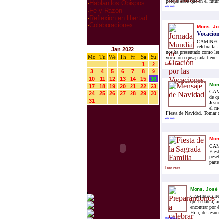
porque sabe que en el futuro
·
Hablan los Obispos
leer mas...
·
Fe y Razón
·
Reflexion en libertad
·
Colaboraciones
Mons. Jo
Vocacion
CAMINEO.IN
celebra la 
Jan 2022
nos ha presentado como lem
Mo
Tu
We
Th
Fr
Sa
Su
vocación consagrada tiene..
1
2
Leer mas...
3
4
5
6
7
8
9
10
11
12
13
14
15
16
Mon
17
18
19
20
21
22
23
CAMI
24
25
26
27
28
29
30
de q
31
Jesu
el mo
Fiesta de Navidad. Tomar c
leer mas...
Mon
CAMI
Fies
pese
parte
Leer mas...
Mons. José
CAMINEO.INFO.-
quien habla, a
encontrar por 
Hijo, de Jesucr
leer mas...