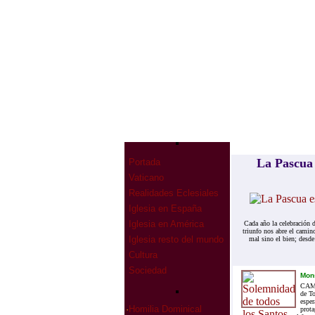
La Pascua 
Portada
Vaticano
Realidades Eclesiales
Iglesia en España
Iglesia en América
Cada año la celebración d
triunfo nos abre el camino
Iglesia resto del mundo
mal sino el bien; desde
Cultura
Sociedad
Mon
CAMI
de To
esper
·
Homilia Dominical
prota