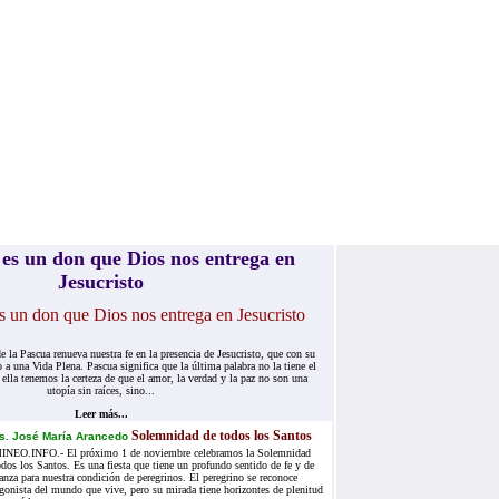
es un don que Dios nos entrega en
Jesucristo
e la Pascua renueva nuestra fe en la presencia de Jesucristo, que con su
 a una Vida Plena. Pascua significa que la última palabra no la tiene el
 ella tenemos la certeza de que el amor, la verdad y la paz no son una
utopía sin raíces, sino...
Leer más...
Solemnidad de todos los Santos
s. José María Arancedo
NEO.INFO.- El próximo 1 de noviembre celebramos la Solemnidad
dos los Santos. Es una fiesta que tiene un profundo sentido de fe y de
anza para nuestra condición de peregrinos. El peregrino se reconoce
gonista del mundo que vive, pero su mirada tiene horizontes de plenitud