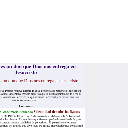
es un don que Dios nos entrega en
Jesucristo
e la Pascua renueva nuestra fe en la presencia de Jesucristo, que con su
 a una Vida Plena. Pascua significa que la última palabra no la tiene el
 ella tenemos la certeza de que el amor, la verdad y la paz no son una
utopía sin raíces, sino...
Leer más...
Solemnidad de todos los Santos
s. José María Arancedo
NEO.INFO.- El próximo 1 de noviembre celebramos la Solemnidad
dos los Santos. Es una fiesta que tiene un profundo sentido de fe y de
anza para nuestra condición de peregrinos. El peregrino se reconoce
gonista del mundo que vive, pero su mirada tiene horizontes de plenitud