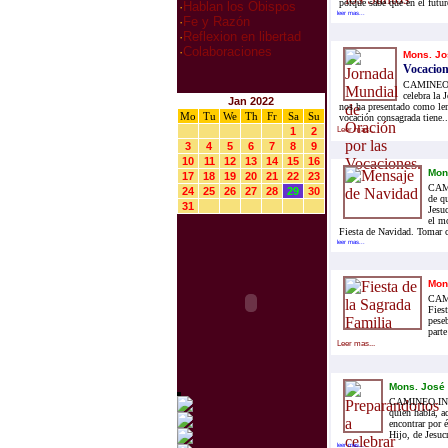
porque sabe que en el futuro
·
Hablan los Obispos
leer mas...
·
Fe y Razón
·
Reflexion en libertad
·
Colaboraciones
Mons. Jo
Vocacion
CAMINEO.IN
celebra la 
Jan 2022
nos ha presentado como lem
Mo
Tu
We
Th
Fr
Sa
Su
vocación consagrada tiene..
1
2
Leer mas...
3
4
5
6
7
8
9
10
11
12
13
14
15
16
Mon
17
18
19
20
21
22
23
CAMI
24
25
26
27
28
29
30
de q
31
Jesu
el mo
Fiesta de Navidad. Tomar c
leer mas...
Mon
CAMI
Fies
pese
parte
Leer mas...
Mons. José
CAMINEO.INFO.-
quien habla, a
encontrar por 
Hijo, de Jesucr
leer mas...