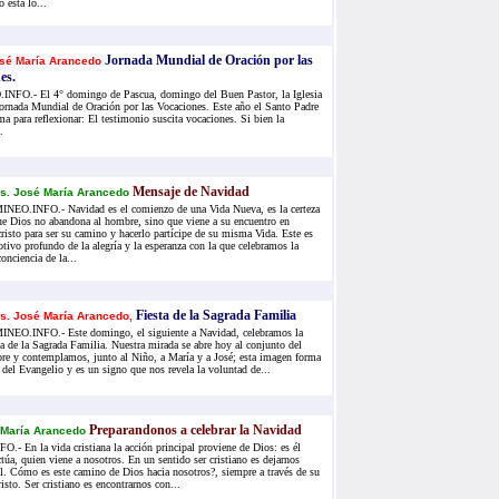
 está lo...
Jornada Mundial de Oración por las
sé María Arancedo
es.
FO.- El 4° domingo de Pascua, domingo del Buen Pastor, la Iglesia
Jornada Mundial de Oración por las Vocaciones. Este año el Santo Padre
a para reflexionar: El testimonio suscita vocaciones. Si bien la
.
Mensaje de Navidad
s. José María Arancedo
NEO.INFO.- Navidad es el comienzo de una Vida Nueva, es la certeza
ue Dios no abandona al hombre, sino que viene a su encuentro en
cristo para ser su camino y hacerlo partícipe de su misma Vida. Este es
tivo profundo de la alegría y la esperanza con la que celebramos la
onciencia de la...
Fiesta de la Sagrada Familia
s. José María Arancedo,
NEO.INFO.- Este domingo, el siguiente a Navidad, celebramos la
ta de la Sagrada Familia. Nuestra mirada se abre hoy al conjunto del
bre y contemplamos, junto al Niño, a María y a José; esta imagen forma
 del Evangelio y es un signo que nos revela la voluntad de...
Preparandonos a celebrar la Navidad
 María Arancedo
 En la vida cristiana la acción principal proviene de Dios: es él
ctúa, quien viene a nosotros. En un sentido ser cristiano es dejarnos
él. Cómo es este camino de Dios hacia nosotros?, siempre a través de su
isto. Ser cristiano es encontrarnos con...