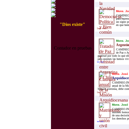
Mons. Jo
CAMINEO.IN
para repres
un signo po
"Dios existe"
en que hemo
Leer mas...
Mons. Jo
Argentin
Contador en pruebas
CAMINEO.IN
de Paz y A
gratitud por todo lo que el
para quienes las hemos viv
leer mas...
Mons. José
Arquidioce
CAMINEO.INFO.
anual de la Mi
Misión continúa, debe conti
Leer mas...
Mons. José
CAMINEO.INFO.-
uniones homose
de una decisió
los derechos p
leer mas...