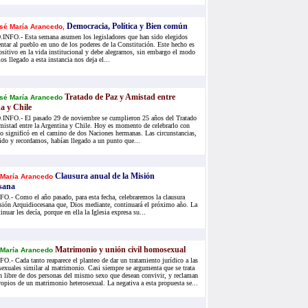
Democracia, Política y Bien común
sé María Arancedo,
FO.- Esta semana asumen los legisladores que han sido elegidos
entar al pueblo en uno de los poderes de la Constitución. Este hecho es
sitivo en la vida institucional y debe alegrarnos, sin embargo el modo
s llegado a esta instancia nos deja el...
Tratado de Paz y Amistad entre
sé María Arancedo
a y Chile
FO.- El pasado 29 de noviembre se cumplieron 25 años del Tratado
mistad entre la Argentina y Chile. Hoy es momento de celebrarlo con
lo significó en el camino de dos Naciones hermanas. Las circunstancias,
ido y recordamos, habían llegado a un punto que...
Clausura anual de la Misión
 María Arancedo
sana
- Como el año pasado, para esta fecha, celebraremos la clausura
sión Arquidiocesana que, Dios mediante, continuará el próximo año. La
nuar les decía, porque en ella la Iglesia expresa su...
Matrimonio y unión civil homosexual
 María Arancedo
 Cada tanto reaparece el planteo de dar un tratamiento jurídico a las
xuales similar al matrimonio. Casi siempre se argumenta que se trata
n libre de dos personas del mismo sexo que desean convivir, y reclaman
ropios de un matrimonio heterosexual. La negativa a esta propuesta se...