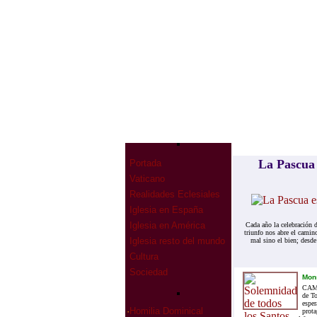
La Pascua 
Portada
Vaticano
Realidades Eclesiales
Iglesia en España
Iglesia en América
Cada año la celebración d
triunfo nos abre el camino
Iglesia resto del mundo
mal sino el bien; desde
Cultura
Sociedad
Mon
CAMI
de To
esper
·
Homilia Dominical
prota