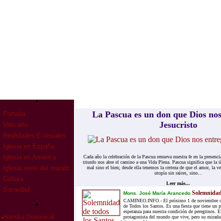
La Pascua es un don que Dios nos
Portada
Jesucristo
Vaticano
Realidades Eclesiales
Iglesia en España
Iglesia en América
Cada año la celebración de la Pascua renueva nuestra fe en la presenci
triunfo nos abre el camino a una Vida Plena. Pascua significa que la ú
Iglesia resto del mundo
mal sino el bien; desde ella tenemos la certeza de que el amor, la v
utopía sin raíces, sino...
Cultura
Leer más...
Sociedad
Solemnidad 
Mons. José María Arancedo
CAMINEO.INFO.- El próximo 1 de noviembre c
de Todos los Santos. Es una fiesta que tiene un p
esperanza para nuestra condición de peregrinos. E
·
Homilia Dominical
protagonista del mundo que vive, pero su mirada 