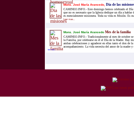
Dia de las misione
Mons. José María Arancedo,
CAMINEO.INFO.- Este domingo hemos celebrado el Día de
que no es necesario que la Iglesia dedique un día a hablar 
es esencialmente misionera. Toda su vida es Misión. Es má
Leer mas...
Mes de la familia
Mons. José María Arancedo
CAMINEO.INFO.- Tradicionalmente al mes de octubre se 
la Familia, por celebrarse en él el Día de la Madre. Hay m
ambas celebraciones y agradecer en ellas tanto el don de la
acompañamiento. La vida necesita del amor de la madre y 
leer mas...