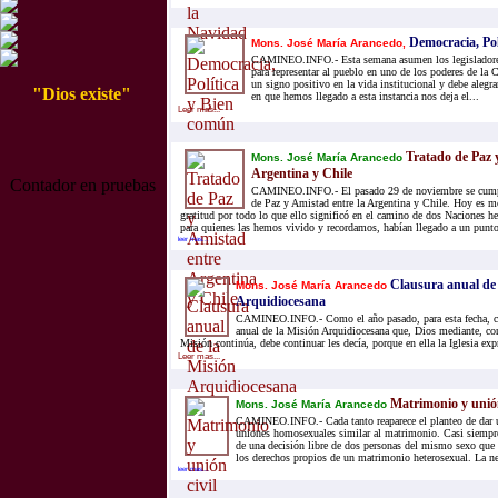
Democracia, Pol
Mons. José María Arancedo,
CAMINEO.INFO.- Esta semana asumen los legisladores
para representar al pueblo en uno de los poderes de la 
un signo positivo en la vida institucional y debe aleg
"Dios existe"
en que hemos llegado a esta instancia nos deja el...
Leer mas...
Tratado de Paz 
Mons. José María Arancedo
Argentina y Chile
Contador en pruebas
CAMINEO.INFO.- El pasado 29 de noviembre se cumpl
de Paz y Amistad entre la Argentina y Chile. Hoy es m
gratitud por todo lo que ello significó en el camino de dos Naciones h
para quienes las hemos vivido y recordamos, habían llegado a un punto
leer mas...
Clausura anual de 
Mons. José María Arancedo
Arquidiocesana
CAMINEO.INFO.- Como el año pasado, para esta fecha, ce
anual de la Misión Arquidiocesana que, Dios mediante, co
Misión continúa, debe continuar les decía, porque en ella la Iglesia expr
Leer mas...
Matrimonio y unión
Mons. José María Arancedo
CAMINEO.INFO.- Cada tanto reaparece el planteo de dar un
uniones homosexuales similar al matrimonio. Casi siempre
de una decisión libre de dos personas del mismo sexo que 
los derechos propios de un matrimonio heterosexual. La neg
leer mas...