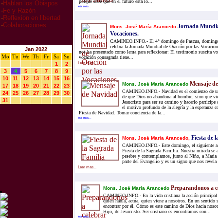
porque sabe que en el futuro está lo...
·
Hablan los Obispos
leer mas...
·
Fe y Razón
·
Reflexion en libertad
·
Colaboraciones
Jornada Mundial
Mons. José María Arancedo
Vocaciones.
CAMINEO.INFO.- El 4° domingo de Pascua, domingo d
celebra la Jornada Mundial de Oración por las Vocacion
Jan 2022
nos ha presentado como lema para reflexionar: El testimonio suscita vo
Mo
Tu
We
Th
Fr
Sa
Su
vocación consagrada tiene...
1
2
Leer mas...
3
4
5
6
7
8
9
10
11
12
13
14
15
16
Mensaje de
Mons. José María Arancedo
17
18
19
20
21
22
23
CAMINEO.INFO.- Navidad es el comienzo de una
24
25
26
27
28
29
30
de que Dios no abandona al hombre, sino que vie
31
Jesucristo para ser su camino y hacerlo partícipe
el motivo profundo de la alegría y la esperanza c
Fiesta de Navidad. Tomar conciencia de la...
leer mas...
Fiesta de l
Mons. José María Arancedo,
CAMINEO.INFO.- Este domingo, el siguiente a 
Fiesta de la Sagrada Familia. Nuestra mirada se 
pesebre y contemplamos, junto al Niño, a María 
parte del Evangelio y es un signo que nos revela 
Leer mas...
Preparandonos a ce
Mons. José María Arancedo
CAMINEO.INFO.- En la vida cristiana la acción principal 
quien habla, actúa, quien viene a nosotros. En un sentido s
encontrar por él. Cómo es este camino de Dios hacia nosot
Hijo, de Jesucristo. Ser cristiano es encontrarnos con...
leer mas...