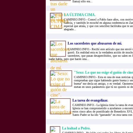
llama) sólo era...
LA ÚLTIMA CIMA.
CAMINEO.INFO.- Conocí a Pablo hace años, con motivo 
Galicia, y también le escuché en alguna conferencia en Za
especial que atraía, y que con sencillez facilitaba que te ac
alegrado...
Los sacerdotes que abusaron de mí.
CAMINEO.INFO.- Recibí este artículo que me envió 
gustó. En realidad esta es la verdadera acción de much
sacerdotes, que pasan desapercibidos, que no salen en l
nadie habla, pero que hacen una...
"Sexo: Lo que no exige el guión de cine
CAMINEO.INFO.- Esta es una de esas noticias q
compruebas que sigue habiendo gente buena y se
buena” me decía un amigo, y es verdad. Oponerse 
metan en unos parámetros que tú no quieres ni de
La tarea de evangelizar.
CAMINEO.INFO.- La Iglesia tiene la tarea de evang
Iglesia se han comprometido a ayudarnos a encontr
estos cinco años de pontificado de Benedicto XV
Santo Padre se ha ido “gastando” en esta tarea con 
La lealtad a Pedro.
CAMINEO.INFO.- He leído casi todos los libros de Santiag