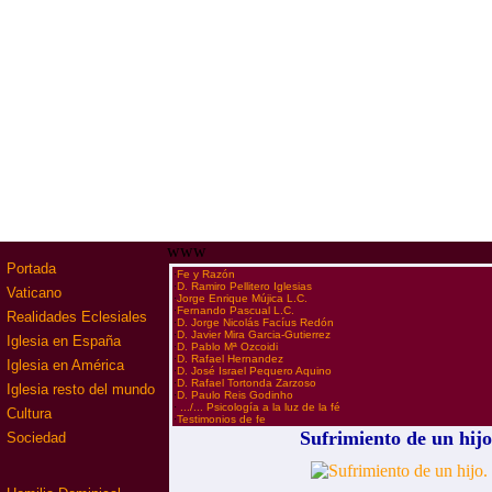
www
Portada
·
Fe y Razón
·
D. Ramiro Pellitero Iglesias
Vaticano
·
Jorge Enrique Mújica L.C.
·
Fernando Pascual L.C.
Realidades Eclesiales
·
D. Jorge Nicolás Facíus Redón
·
D. Javier Mira Garcia-Gutierrez
Iglesia en España
·
D. Pablo Mª Ozcoidi
·
D. Rafael Hernandez
Iglesia en América
·
D. José Israel Pequero Aquino
·
D. Rafael Tortonda Zarzoso
Iglesia resto del mundo
·
D. Paulo Reis Godinho
·
.../... Psicología a la luz de la fé
Cultura
·
Testimonios de fe
Sufrimiento de un hijo
Sociedad