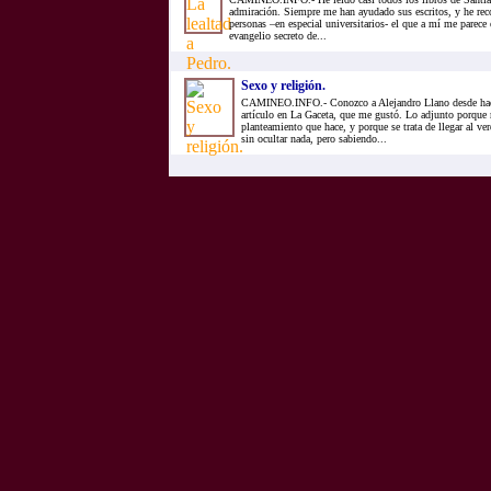
admiración. Siempre me han ayudado sus escritos, y he r
personas –en especial universitarios- el que a mí me parece 
evangelio secreto de...
Sexo y religión.
CAMINEO.INFO.- Conozco a Alejandro Llano desde hace 
artículo en La Gaceta, que me gustó. Lo adjunto porque
planteamiento que hace, y porque se trata de llegar al v
sin ocultar nada, pero sabiendo...