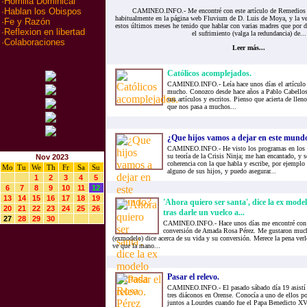
·
Homilia Dominical
·
Hablan los Obispos
CAMINEO.INFO.- Me encontré con este artículo de Remedios F
habitualmente en la página web Fluvium de D. Luis de Moya, y la v
·
Fe y Razón
estos últimos meses he tenido que hablar con varias madres que por d
·
Reflexion en libertad
el sufrimiento (valga la redundancia) de...
·
Colaboraciones
Leer más...
Católicos acomplejados.
CAMINEO.INFO.- Leía hace unos días el artículo
mucho. Conozco desde hace años a Pablo Cabellos,
sus artículos y escritos. Pienso que acierta de llen
que nos pasa a muchos...
¿Que hijos vamos a dejar en este mund
CAMINEO.INFO.- He visto los programas en los q
su teoría de la Crisis Ninja; me han encantado, y 
Nov 2023
coherencia con la que habla y escribe, por ejemplo 
Mo
Tu
We
Th
Fr
Sa
Su
alguno de sus hijos, y puedo asegurar...
1
2
3
4
5
6
7
8
9
10
11
12
13
14
15
16
17
18
19
'Ahora quiero ser santa', dice la ex mod
20
21
22
23
24
25
26
tras darle un vuelco a...
27
28
29
30
CAMINEO.INFO.- Hace unos días me encontré con 5
conversión de Amada Rosa Pérez. Me gustaron much
(exmodelo) dice acerca de su vida y su conversión. Merece la pena verl
ve que la mano...
Pasar el relevo.
CAMINEO.INFO.- El pasado sábado día 19 asistí a
tres diáconos en Orense. Conocía a uno de ellos p
juntos a Lourdes cuando fue el Papa Benedicto XV