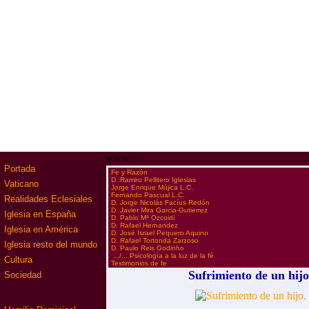
www
Portada
·
Fe y Razón
·
D. Ramiro Pellitero Iglesias
Vaticano
·
Jorge Enrique Mújica L.C.
·
Fernando Pascual L.C.
Realidades Eclesiales
·
D. Jorge Nicolás Facíus Redón
·
D. Javier Mira Garcia-Gutierrez
Iglesia en España
·
D. Pablo Mª Ozcoidi
·
D. Rafael Hernandez
Iglesia en América
·
D. José Israel Pequero Aquino
·
D. Rafael Tortonda Zarzoso
Iglesia resto del mundo
·
D. Paulo Reis Godinho
·
.../... Psicología a la luz de la fé
Cultura
·
Testimonios de fe
Sufrimiento de un hijo
Sociedad