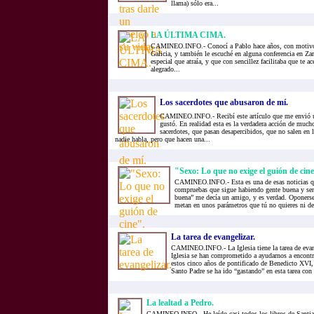
llama) sólo era...
LA ÚLTIMA CIMA.
CAMINEO.INFO.- Conocí a Pablo hace años, con motivo 
Galicia, y también le escuché en alguna conferencia en Za
especial que atraía, y que con sencillez facilitaba que te ac
alegrado...
Los sacerdotes que abusaron de mí.
CAMINEO.INFO.- Recibí este artículo que me envió 
gustó. En realidad esta es la verdadera acción de much
sacerdotes, que pasan desapercibidos, que no salen en l
nadie habla, pero que hacen una...
"Sexo: Lo que no exige el guión de cine
CAMINEO.INFO.- Esta es una de esas noticias q
compruebas que sigue habiendo gente buena y se
buena” me decía un amigo, y es verdad. Oponerse 
metan en unos parámetros que tú no quieres ni de
La tarea de evangelizar.
CAMINEO.INFO.- La Iglesia tiene la tarea de evang
Iglesia se han comprometido a ayudarnos a encontr
estos cinco años de pontificado de Benedicto XV
Santo Padre se ha ido “gastando” en esta tarea con 
La lealtad a Pedro.
CAMINEO.INFO.- He leído casi todos los libros de Santiag