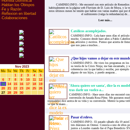
·
Homilia Dominical
·
Hablan los Obispos
CAMINEO.INFO.- Me encontré con este artículo de Remedios F
habitualmente en la página web Fluvium de D. Luis de Moya, y la v
·
Fe y Razón
estos últimos meses he tenido que hablar con varias madres que por d
·
Reflexion en libertad
el sufrimiento (valga la redundancia) de...
·
Colaboraciones
Leer más...
Católicos acomplejados.
CAMINEO.INFO.- Leía hace unos días el artículo
mucho. Conozco desde hace años a Pablo Cabellos,
sus artículos y escritos. Pienso que acierta de llen
que nos pasa a muchos...
¿Que hijos vamos a dejar en este mund
CAMINEO.INFO.- He visto los programas en los q
su teoría de la Crisis Ninja; me han encantado, y 
Nov 2023
coherencia con la que habla y escribe, por ejemplo 
Mo
Tu
We
Th
Fr
Sa
Su
alguno de sus hijos, y puedo asegurar...
1
2
3
4
5
6
7
8
9
10
11
12
13
14
15
16
17
18
19
'Ahora quiero ser santa', dice la ex mod
20
21
22
23
24
25
26
tras darle un vuelco a...
27
28
29
30
CAMINEO.INFO.- Hace unos días me encontré con 5
conversión de Amada Rosa Pérez. Me gustaron much
(exmodelo) dice acerca de su vida y su conversión. Merece la pena verl
ve que la mano...
Pasar el relevo.
CAMINEO.INFO.- El pasado sábado día 19 asistí a
tres diáconos en Orense. Conocía a uno de ellos p
juntos a Lourdes cuando fue el Papa Benedicto XV