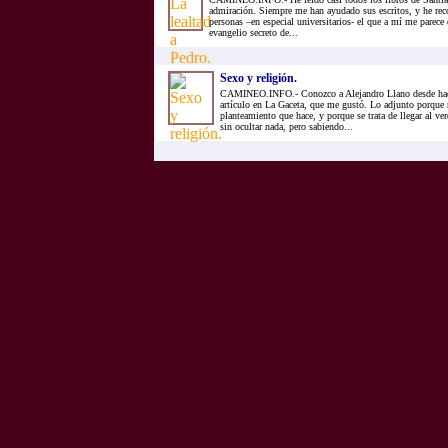
admiración. Siempre me han ayudado sus escritos, y he r
personas –en especial universitarios- el que a mí me parece 
evangelio secreto de...
Sexo y religión.
CAMINEO.INFO.- Conozco a Alejandro Llano desde hace 
artículo en La Gaceta, que me gustó. Lo adjunto porque
planteamiento que hace, y porque se trata de llegar al v
sin ocultar nada, pero sabiendo...