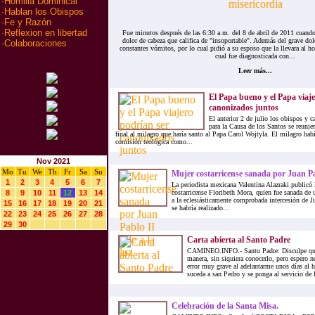
·
Homilia Dominical
·
Hablan los Obispos
·
Fe y Razón
·
Reflexion en libertad
Fue minutos después de las 6:30 a.m. del 8 de abril de 2011 cuand
dolor de cabeza que califica de "insoportable". Además del grave dol
·
Colaboraciones
constantes vómitos, por lo cual pidió a su esposo que la llevara al hos
cual fue diagnosticada con...
Leer más...
El Papa bueno y el Papa viaj
canonizados juntos
El anterior 2 de julio los obispos y 
para la Causa de los Santos se reunie
final al milagro que haría santo al Papa Carol Wojtyla. El milagro hab
comisión teológica como...
Nov 2021
Mo
Tu
We
Th
Fr
Sa
Su
Mujer costarricense sanada por Juan Pab
1
2
3
4
5
6
7
La periodista mexicana Valentina Alazraki publicó l
8
9
10
11
12
13
14
costarricense Floribeth Mora, quien fue sanada de 
a la eclesiásticamente comprobada intercesión de Ju
15
16
17
18
19
20
21
se habría realizado...
22
23
24
25
26
27
28
29
30
Carta abierta al Santo Padre
CAMINEO.INFO.- Santo Padre: Disculpe que m
manera, sin siquiera conocerlo, pero espero n
error muy grave al adelantarme unos días al 
suceda a san Pedro y se ponga al servicio de la
Celebración de la Santa Misa.