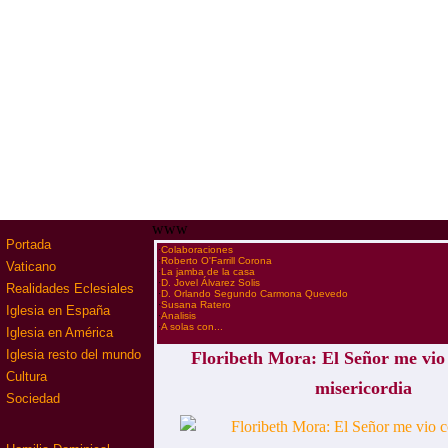
www
Portada
·
Colaboraciones
·
Roberto O'Farrill Corona
Vaticano
·
La jamba de la casa
·
D. Jovel Álvarez Solis
Realidades Eclesiales
·
D. Orlando Segundo Carmona Quevedo
·
Susana Ratero
Iglesia en España
·
Analisis
·
A solas con...
Iglesia en América
Iglesia resto del mundo
Floribeth Mora: El Señor me vio
Cultura
misericordia
Sociedad