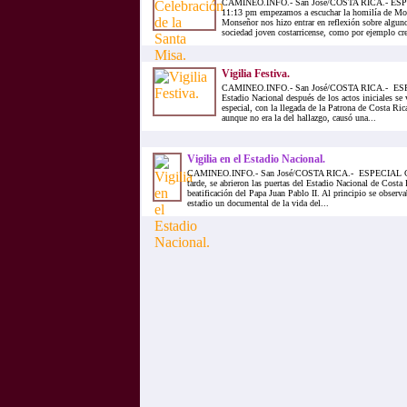
CAMINEO.INFO.- San José/COSTA RICA.- ES
11:13 pm empezamos a escuchar la homilía de Mon
Monseñor nos hizo entrar en reflexión sobre algun
sociedad joven costarricense, como por ejemplo crea
Vigilia Festiva.
CAMINEO.INFO.- San José/COSTA RICA.- ES
Estadio Nacional después de los actos iniciales 
especial, con la llegada de la Patrona de Costa Ric
aunque no era la del hallazgo, causó una...
Vigilia en el Estadio Nacional.
CAMINEO.INFO.- San José/COSTA RICA.- ESPECIAL CO
tarde, se abrieron las puertas del Estadio Nacional de Costa R
beatificación del Papa Juan Pablo II. Al principio se observa
estadio un documental de la vida del...