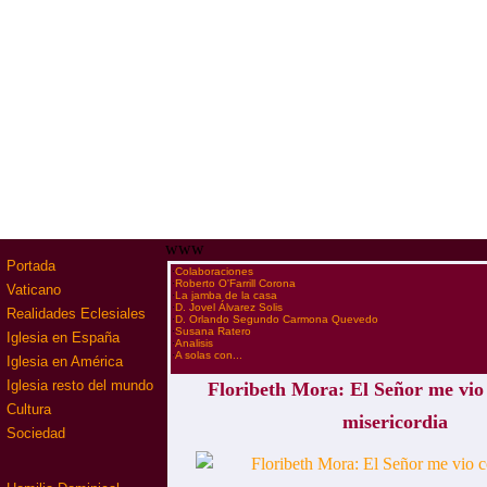
www
Portada
·
Colaboraciones
·
Roberto O'Farrill Corona
Vaticano
·
La jamba de la casa
·
D. Jovel Álvarez Solis
Realidades Eclesiales
·
D. Orlando Segundo Carmona Quevedo
·
Susana Ratero
Iglesia en España
·
Analisis
·
A solas con...
Iglesia en América
Iglesia resto del mundo
Floribeth Mora: El Señor me vio
Cultura
misericordia
Sociedad