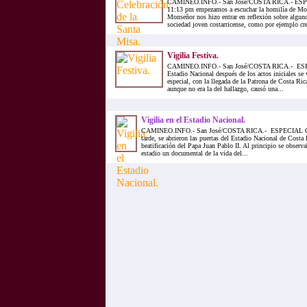
CAMINEO.INFO.- San José/COSTA RICA.- ES
11:13 pm empezamos a escuchar la homilía de Mon
Monseñor nos hizo entrar en reflexión sobre algun
sociedad joven costarricense, como por ejemplo crea
Vigilia Festiva.
CAMINEO.INFO.- San José/COSTA RICA.- ES
Estadio Nacional después de los actos iniciales 
especial, con la llegada de la Patrona de Costa Ric
aunque no era la del hallazgo, causó una...
Vigilia en el Estadio Nacional.
CAMINEO.INFO.- San José/COSTA RICA.- ESPECIAL CO
tarde, se abrieron las puertas del Estadio Nacional de Costa R
beatificación del Papa Juan Pablo II. Al principio se observa
estadio un documental de la vida del...