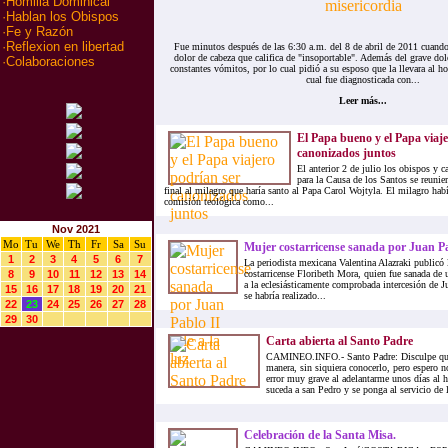
·
Homilia Dominical
·
Hablan los Obispos
·
Fe y Razón
·
Reflexion en libertad
Fue minutos después de las 6:30 a.m. del 8 de abril de 2011 cuand
dolor de cabeza que califica de "insoportable". Además del grave dol
·
Colaboraciones
constantes vómitos, por lo cual pidió a su esposo que la llevara al hos
cual fue diagnosticada con...
Leer más...
El Papa bueno y el Papa viaj
canonizados juntos
El anterior 2 de julio los obispos y 
para la Causa de los Santos se reunie
final al milagro que haría santo al Papa Carol Wojtyla. El milagro hab
comisión teológica como...
Nov 2021
Mo
Tu
We
Th
Fr
Sa
Su
Mujer costarricense sanada por Juan Pab
1
2
3
4
5
6
7
La periodista mexicana Valentina Alazraki publicó l
8
9
10
11
12
13
14
costarricense Floribeth Mora, quien fue sanada de 
a la eclesiásticamente comprobada intercesión de Ju
15
16
17
18
19
20
21
se habría realizado...
22
23
24
25
26
27
28
29
30
Carta abierta al Santo Padre
CAMINEO.INFO.- Santo Padre: Disculpe que m
manera, sin siquiera conocerlo, pero espero n
error muy grave al adelantarme unos días al 
suceda a san Pedro y se ponga al servicio de la
Celebración de la Santa Misa.