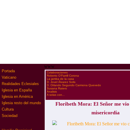
www
Portada
·
Colaboraciones
·
Roberto O'Farrill Corona
Vaticano
·
La jamba de la casa
·
D. Jovel Álvarez Solis
Realidades Eclesiales
·
D. Orlando Segundo Carmona Quevedo
·
Susana Ratero
Iglesia en España
·
Analisis
·
A solas con...
Iglesia en América
Iglesia resto del mundo
Floribeth Mora: El Señor me vio
Cultura
misericordia
Sociedad