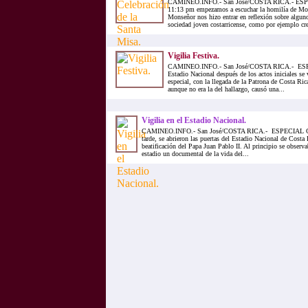
CAMINEO.INFO.- San José/COSTA RICA.- ES
11:13 pm empezamos a escuchar la homilía de Mon
Monseñor nos hizo entrar en reflexión sobre algun
sociedad joven costarricense, como por ejemplo crea
Vigilia Festiva.
CAMINEO.INFO.- San José/COSTA RICA.- ES
Estadio Nacional después de los actos iniciales 
especial, con la llegada de la Patrona de Costa Ric
aunque no era la del hallazgo, causó una...
Vigilia en el Estadio Nacional.
CAMINEO.INFO.- San José/COSTA RICA.- ESPECIAL CO
tarde, se abrieron las puertas del Estadio Nacional de Costa R
beatificación del Papa Juan Pablo II. Al principio se observa
estadio un documental de la vida del...