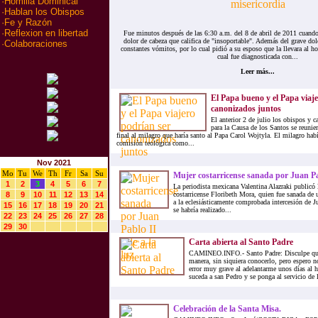
·
Homilia Dominical
·
Hablan los Obispos
·
Fe y Razón
·
Reflexion en libertad
Fue minutos después de las 6:30 a.m. del 8 de abril de 2011 cuand
dolor de cabeza que califica de "insoportable". Además del grave dol
·
Colaboraciones
constantes vómitos, por lo cual pidió a su esposo que la llevara al hos
cual fue diagnosticada con...
Leer más...
El Papa bueno y el Papa viaj
canonizados juntos
El anterior 2 de julio los obispos y 
para la Causa de los Santos se reunie
final al milagro que haría santo al Papa Carol Wojtyla. El milagro hab
comisión teológica como...
Nov 2021
Mo
Tu
We
Th
Fr
Sa
Su
Mujer costarricense sanada por Juan Pab
1
2
3
4
5
6
7
La periodista mexicana Valentina Alazraki publicó l
8
9
10
11
12
13
14
costarricense Floribeth Mora, quien fue sanada de 
a la eclesiásticamente comprobada intercesión de Ju
15
16
17
18
19
20
21
se habría realizado...
22
23
24
25
26
27
28
29
30
Carta abierta al Santo Padre
CAMINEO.INFO.- Santo Padre: Disculpe que m
manera, sin siquiera conocerlo, pero espero n
error muy grave al adelantarme unos días al 
suceda a san Pedro y se ponga al servicio de la
Celebración de la Santa Misa.