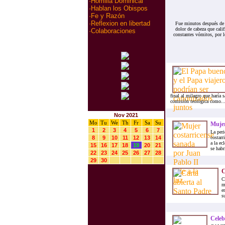
·
Homilia Dominical
·
Hablan los Obispos
·
Fe y Razón
·
Reflexion en libertad
Fue minutos después de 
dolor de cabeza que cali
·
Colaboraciones
constantes vómitos, por lo
final al milagro que haría 
comisión teológica como..
Nov 2021
Mo
Tu
We
Th
Fr
Sa
Su
Mujer
1
2
3
4
5
6
7
La peri
8
9
10
11
12
13
14
costarr
a la ec
15
16
17
18
19
20
21
se habr
22
23
24
25
26
27
28
29
30
C
C
m
e
s
Celeb