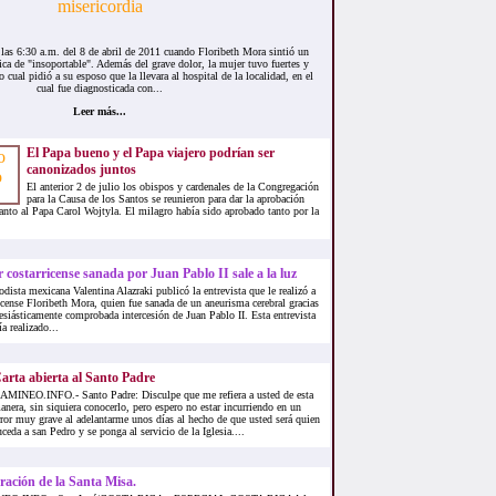
las 6:30 a.m. del 8 de abril de 2011 cuando Floribeth Mora sintió un
fica de "insoportable". Además del grave dolor, la mujer tuvo fuertes y
 cual pidió a su esposo que la llevara al hospital de la localidad, en el
cual fue diagnosticada con...
Leer más...
El Papa bueno y el Papa viajero podrían ser
canonizados juntos
El anterior 2 de julio los obispos y cardenales de la Congregación
para la Causa de los Santos se reunieron para dar la aprobación
santo al Papa Carol Wojtyla. El milagro había sido aprobado tanto por la
.
 costarricense sanada por Juan Pablo II sale a la luz
odista mexicana Valentina Alazraki publicó la entrevista que le realizó a
icense Floribeth Mora, quien fue sanada de un aneurisma cerebral gracias
lesiásticamente comprobada intercesión de Juan Pablo II. Esta entrevista
ía realizado...
arta abierta al Santo Padre
AMINEO.INFO.- Santo Padre: Disculpe que me refiera a usted de esta
anera, sin siquiera conocerlo, pero espero no estar incurriendo en un
rror muy grave al adelantarme unos días al hecho de que usted será quien
uceda a san Pedro y se ponga al servicio de la Iglesia....
ración de la Santa Misa.