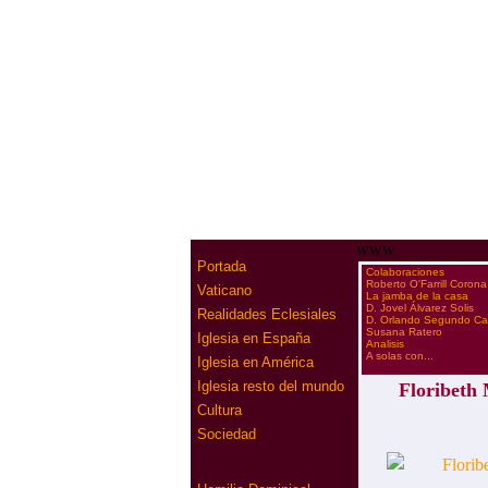
www
Portada
·
Colaboraciones
·
Roberto O'Farrill Corona
Vaticano
·
La jamba de la casa
·
D. Jovel Álvarez Solis
Realidades Eclesiales
·
D. Orlando Segundo C
·
Susana Ratero
Iglesia en España
·
Analisis
·
A solas con...
Iglesia en América
Iglesia resto del mundo
Floribeth 
Cultura
Sociedad