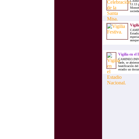
CAMIN
11:13 
Monseño
socieda
Vigili
CAMIN
Estadio
especia
aunque 
Vigilia en el
CAMINEO.INFO.
tarde, se abriero
beatificación del
estadio un docum