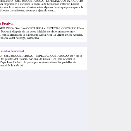
EO.INFO.- San José/COSTA RICA.- ESPECIAL COSTA RICAA las
pm empezamos a escuchar la homilía de Monseñor Vittorino Gerardi.
r nos hizo entrar en reflexión sobre algunos temas que preocupan a la
d joven costarricense, como por ejemplo crear...
a Festiva.
EO.INFO.- San José/COSTA RICA.- ESPECIAL COSTA RICAEn el
 Nacional después de los actos iniciales se vivió momento muy
l, con la llegada de la Patrona de Costa Rica, la Virgen de los Ángeles,
no era la del hallazgo, causó una...
 Estadio Nacional.
- San José/COSTA RICA.- ESPECIAL COSTA RICAA las 4 de la
n las puertas del Estadio Nacional de Costa Rica, para celebrar la
 Papa Juan Pablo II. Al principio se observaba en las pantallas del
ental de la vida del...