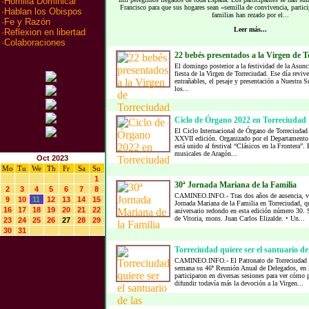
·
Homilia Dominical
Francisco para que sus hogares sean «semilla de convivencia, partic
·
Hablan los Obispos
familias han rezado por el...
·
Fe y Razón
Leer más...
·
Reflexion en libertad
·
Colaboraciones
22 bebés presentados a la Virgen de 
El domingo posterior a la festividad de la Asunc
fiesta de la Virgen de Torreciudad. Ese día reviv
entrañables, el pesaje y presentación a Nuestra 
los...
Ciclo de Órgano 2022 en Torreciudad
El Ciclo Internacional de Órgano de Torreciudad 
XXVII edición. Organizado por el Departamento 
está unido al festival “Clásicos en la Frontera”. 
musicales de Aragón...
Oct 2023
Mo
Tu
We
Th
Fr
Sa
Su
1
30ª Jornada Mariana de la Familia
2
3
4
5
6
7
8
CAMINEO.INFO.- Tras dos años de ausencia, vo
9
10
11
12
13
14
15
Jornada Mariana de la Familia en Torreciudad, 
16
17
18
19
20
21
22
aniversario redondo en esta edición número 30. S
de Vitoria, mons. Juan Carlos Elizalde. • Un...
23
24
25
26
27
28
29
30
31
Torreciudad quiere ser el santuario de 
CAMINEO.INFO.- El Patronato de Torreciudad ha
semana su 46ª Reunión Anual de Delegados, en l
participaron en diversas sesiones para ver có
difundir todavía más la devoción a la Virgen...