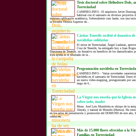
Tesis doctoral sobre Heliodoro Dols, a
Torreciudad
CAMINEO.INFO.- El arquitecto Javier Domingo
habitual con el santuario en diversos proyectos 
máxima calificación académica, Sobresaliente cum laude, con una tesis
la Escuela Técnica Superior de...
Cáritas Tenerife recibió el donativo d
navideñas solidarias
El rector de Torreciudad, Ángel Lasheras, aprov
Cruz de Tenerife, ha entregado hoy a Juan Rognon
Diocesana de Tenerife, un donativo en beneficio de los damnificados p
Esta ayuda es el resultado de la...
Programación navideña en Torreciud
CAMINEO.INFO.- Varias novedades caracterizan
navideña en el santuario de Torreciudad. Entre el
un nuevo vídeo-mapping, protagonizado por san 
largo de 6...
La Virgen nos enseña que la Iglesia mi
sobre todo, madre
Mons. José Luis Mumbiela es obispo de la antigu
Almaty, y natural de Monzón (Huesca). Ha venid
en los actos de presentación y promoción del DOMUND de este año, ha
cuenta en...
Más de 15.000 flores ofrecidas a la Vir
Familias en Torreciudad