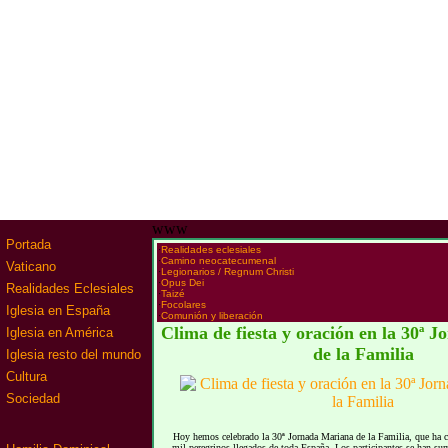
www
Portada
·
Realidades eclesiales
·
Camino neocatecumenal
Vaticano
·
Legionarios / Regnum Christi
·
Opus Dei
Realidades Eclesiales
·
Taizé
·
Focolares
Iglesia en España
·
Comunión y liberación
Clima de fiesta y oración en la 30ª 
Iglesia en América
de la Familia
Iglesia resto del mundo
Cultura
Sociedad
Hoy hemos celebrado la 30ª Jornada Mariana de la Familia, que ha 
mil peregrinos llegados de toda España. Los participantes se han su