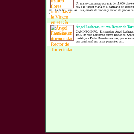
Un manto compuesto por más de 15.000 claveles
hoy a la Virgen María en el santuario de Torreciu
del Día de las Familias. Esta jornada de oración y acción de gracias ha
a...
Ángel Lasheras, nuevo Rector de Tor
CAMINEO.INFO.- El sacerdote Ángel Lasheras,
1955, ha sido nombrado nuevo Rector del Santua
Sustituye a Pedro Díez-Antoñanzas, que se inco
que continuará sus tareas pastorales en...