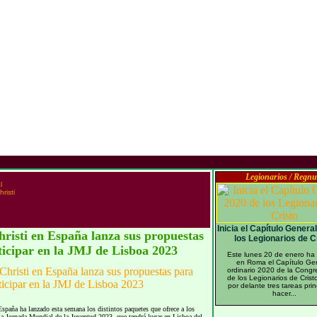
Legionarios / Regn
l
risti
Inicia el Capítulo Genera
isti en España lanza sus propuestas
los Legionarios de C
ticipar en la JMJ de Lisboa 2023
Este lunes 20 de enero ha 
en Roma el Capítulo Ge
ordinario 2020 de la Congr
de los Legionarios de Crist
por delante tres tareas prin
hacer...
paña ha lanzado esta semana los distintos paquetes que ofrece a los
 la Jornada Mundial de la Juventud 2023, que tendrá lugar en Lisboa del