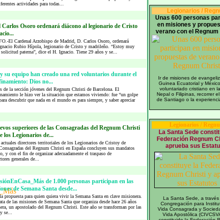
ferentes actividades para todas...
Legionarios / Reg
Unas 600 personas par
en misiones y propues
 Carlos Osoro ordenará diácono al legionario de Cristo
verano con el Regnum 
cio...
-El Cardenal Arzobispo de Madrid, D. Carlos Osoro, ordenará
Ignacio Rubio Hípola, legionario de Cristo y madrileño. “Estoy muy
solicitud paterna”, dice el H. Ignacio. Tiene 29 años y se...
 y su equipo han creado una red voluntarios durante el
Ir de misiones de evangeli
inamiento: Dios no...
Guinea Ecuatorial y México
voluntariado cristiano en la
es de la sección jóvenes del Regnum Christi de Barcelona. El
Nepal o Filipinas, recorrer 
namiento le hizo ver la situación que estamos viviendo: fue “un golpe
de Santiago o la experiencia
“para descubrir que nada en el mundo es para siempre, y saber apreciar
Legionarios / Regn
vos superiores de las Consagradas del Regnum Christi
La Santa Sede constit
e los Legionarios de...
Federación Regnum Chr
actuales directores territoriales de los Legionarios de Cristoy de
aprueba sus Estatu
 Consagradas del Regnum Christi en España concluyen sus mandatos
o, y con el fin de organizar adecuadamente el traspaso de
tores generales de...
siónEnCasa_Más de 1.000 personas participan en las
iones de Semana Santa desde...
a propuesta para quien quiera vivir la Semana Santa en clave misionera.
La Santa Sede, a través 
rata de las misiones de Semana Santa que organiza desde hace 26 años
Congregación para Institu
ra, un apostolado del Regnum Christi. Este año se transforman por las
Vida Consagrada y Socied
 se...
Vida Apostólica (CIVCSV
constituido la Federación