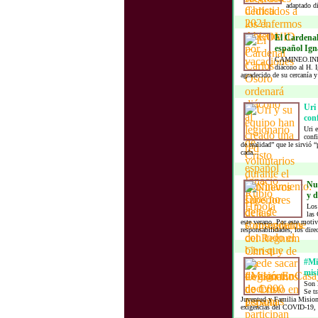
adaptado di
El Cardenal
español Igna
CAMINEO.INFO.
diácono al H. 
agradecido de su cercanía y 
Uri
conf
Uri 
confi
de realidad” que le sirvió 
cada...
Nue
y d
Los 
las
este verano. Por este motiv
responsabilidades, los direc
#Mi
mis
Son l
Se t
Juventud y Familia Misione
exigencias del COVID-19, y