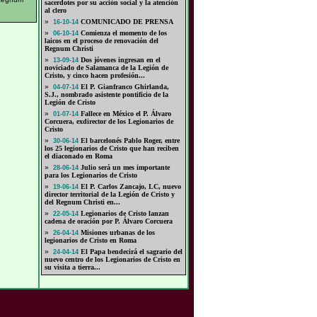
sacerdotes por su acción social y la atención
al clero
»
COMUNICADO DE PRENSA
16-10-14
»
Comienza el momento de los
06-10-14
laicos en el proceso de renovación del
Regnum Christi
»
Dos jóvenes ingresan en el
13-09-14
noviciado de Salamanca de la Legión de
Cristo, y cinco hacen profesión...
»
El P. Gianfranco Ghirlanda,
04-07-14
S.J., nombrado asistente pontificio de la
Legión de Cristo
»
Fallece en México el P. Álvaro
01-07-14
Corcuera, exdirector de los Legionarios de
Cristo
»
El barcelonés Pablo Roger, entre
30-06-14
los 25 legionarios de Cristo que han reciben
el diaconado en Roma
»
Julio será un mes importante
28-06-14
para los Legionarios de Cristo
»
El P. Carlos Zancajo, LC, nuevo
19-06-14
director territorial de la Legión de Cristo y
del Regnum Christi en...
»
Legionarios de Cristo lanzan
22-05-14
cadena de oración por P. Álvaro Corcuera
»
Misiones urbanas de los
26-04-14
legionarios de Cristo en Roma
»
El Papa bendecirá el sagrario del
24-04-14
nuevo centro de los Legionarios de Cristo en
su visita a tierra...