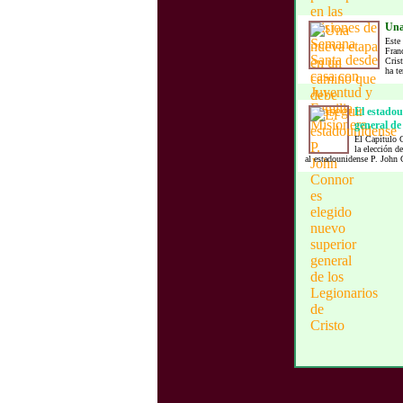
Una
Este
Franc
Cris
ha te
El estadou
general de 
El Capítulo G
la elección d
al estadounidense P. John 