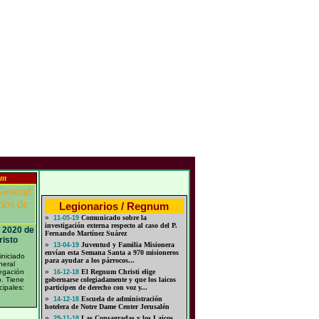
um
Legionarios / Regnum
»
Comunicado sobre la
11-05-19
investigación externa respecto al caso del P.
l 2020 de
Fernando Martínez Suárez
risto
»
Juventud y Familia Misionera
13-04-19
envían esta Semana Santa a 970 misioneros
iniciado
para ayudar a los párrocos...
neral
egación
»
El Regnum Christi elige
16-12-18
o. Tiene
gobernarse colegiadamente y que los laicos
cipales:
participen de derecho con voz y...
»
Escuela de administración
14-12-18
hotelera de Notre Dame Center Jerusalén
»
Las Consagradas y los Laicos
29-11-18