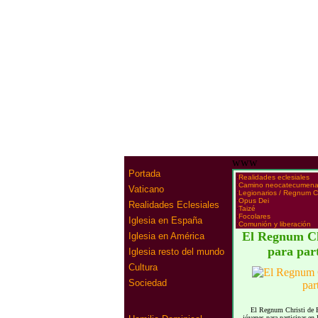
www
Portada
·
Realidades eclesiales
·
Camino neocatecumena
Vaticano
·
Legionarios / Regnum Ch
·
Opus Dei
Realidades Eclesiales
·
Taizé
·
Focolares
Iglesia en España
·
Comunión y liberación
El Regnum Chr
Iglesia en América
para par
Iglesia resto del mundo
Cultura
Sociedad
El Regnum Christi de Es
jóvenes para participar en