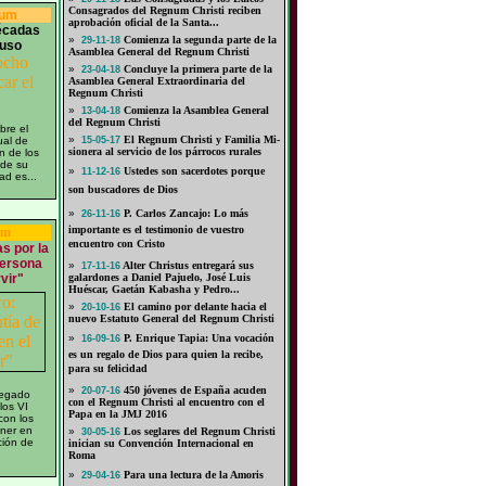
Consagrados del Regnum Christi reciben
num
aprobación oficial de la Santa...
écadas
»
Comienza la segunda parte de la
29-11-18
buso
Asamblea General del Regnum Christi
»
Concluye la primera parte de la
23-04-18
Asamblea General Extraordinaria del
Regnum Christi
»
Comienza la Asamblea General
13-04-18
del Regnum Christi
bre el
»
El Reg­num Ch­ris­ti y Fa­mi­lia Mi­
al de
15-05-17
sio­ne­ra al ser­vi­cio de los pá­rro­cos ru­ra­les
n de los
sde su
»
Ustedes son sacerdotes porque
11-12-16
ad es...
son buscadores de Dios
»
P. Carlos Zancajo: Lo más
26-11-16
importante es el testimonio de vuestro
um
encuentro con Cristo
s por la
persona
»
Alter Christus entregará sus
17-11-16
rvir"
galardones a Daniel Pajuelo, José Luis
Huéscar, Gaetán Kabasha y Pedro...
»
El camino por delante hacia el
20-10-16
nuevo Estatuto General del Regnum Christi
»
P. Enrique Tapia: Una vocación
16-09-16
es un regalo de Dios para quien la recibe,
para su felicidad
»
450 jóvenes de España acuden
20-07-16
regado
con el Regnum Christi al encuentro con el
los VI
Papa en la JMJ 2016
con los
oner en
»
Los seglares del Regnum Christi
30-05-16
ción de
inician su Convención Internacional en
Roma
»
Para una lectura de la Amoris
29-04-16