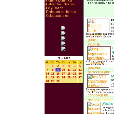
·
Homilia Dominical
1 al 6 de agosto, y que p
·
Hablan los Obispos
·
Fe y Razón
·
Reflexion en libertad
·
Colaboraciones
El
lo
CA
Chr
medida desconocida, que los
concedido los galardones...
L
q
L
Nov 2022
e
Cañizares, ha querido suma
Mo
Tu
We
Th
Fr
Sa
Su
con esta forma de...
1
2
3
4
5
6
7
8
9
10
11
12
13
14
15
16
17
18
19
20
Lo
21
22
23
24
25
26
27
re
28
29
30
Con
val
los sacerdotes aportan a to
Trujillo, por su dedicación 
Veranos 
El Regnum 
vida espiri
las limitac