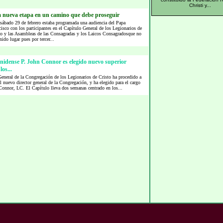
Christi y...
 nueva etapa en un camino que debe proseguir
 sábado 29 de febrero estaba programada una audiencia del Papa
isco con los participantes en el Capítulo General de los Legionarios de
to y las Asambleas de las Consagradas y los Laicos Consagradosque no
nido lugar pues por tercer...
nidense P. John Connor es elegido nuevo superior
los...
eneral de la Congregación de los Legionarios de Cristo ha procedido a
el nuevo director general de la Congregación, y ha elegido para el cargo
Connor, LC. El Capítulo lleva dos semanas centrado en los...