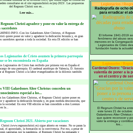
ueden consultarse en el site regnumchristi.es/jmj-2023/. Las propuestas
Legionarios / Reg
del Regnum Christi son en...
Radiografía de ocho d
para erradicar el a
Leer más...
 Regnum Christi agradece y pone en valor la entrega de
s sacerdotes
MINEO.INFO.-Con los Galardones Alter Christus, el Regnum
El Informe 1941-2019 so
isti quiere poner en valor y agradecer la dedicación fecunda y, en gran
fenómeno del abuso sexu
 sacerdotes aportan a toda la sociedad. En esta IX edición se han
menores en la Congregació
Legionarios de Cristo de
fundación hasta la actualid
os Legionarios de Cristo asumen la primera parroquia
ue se les encomienda en España
Legionarios / Regn
os Legionarios de Cristo han recibido por primera vez en España el
Cardenal Osoro: "Gracia
ncargo de una parroquia. El cardenal arzobispo de Valencia, D. Antonio
r al Regnum Christi a la labor evangelizadora de la diócesis también
valentía de poner a la 
en el centro y de se
s VIII Galardones Alter Christus conceden un
conocimiento especial a los...
 los Galardones Alter Christus, el Regnum Christi quiere poner en
or y agradecer la dedicación fecunda y, en gran medida desconocida, que
da la sociedad. En esta VIII edición se han concedido a don Lorenzo
en la...
El Regnum Christi ha ent
este lunes 21 de octubre 
Galardones Alter Christus 
que quiere reconocer y p
Regnum Christi 2021. Abierto por vacaciones
valor la entrega y contribu
los...
Christi (www.regnumchristi.es) sigue abierto en verano. No se paran la
tual, el apostolado, la formación ni la convivencia. Por eso, a pesar de
iones sanitarias por la pandemia, el Regnum Christi ha preparado y