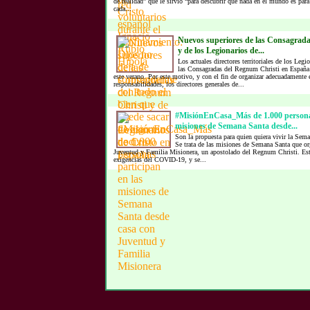
de realidad” que le sirvió “para descubrir que nada en el mundo es para
cada...
Nuevos superiores de las Consagrad
y de los Legionarios de...
Los actuales directores territoriales de los Legi
las Consagradas del Regnum Christi en España
este verano. Por este motivo, y con el fin de organizar adecuadamente e
responsabilidades, los directores generales de...
#MisiónEnCasa_Más de 1.000 personas
misiones de Semana Santa desde...
Son la propuesta para quien quiera vivir la Sem
Se trata de las misiones de Semana Santa que or
Juventud y Familia Misionera, un apostolado del Regnum Christi. Est
exigencias del COVID-19, y se...