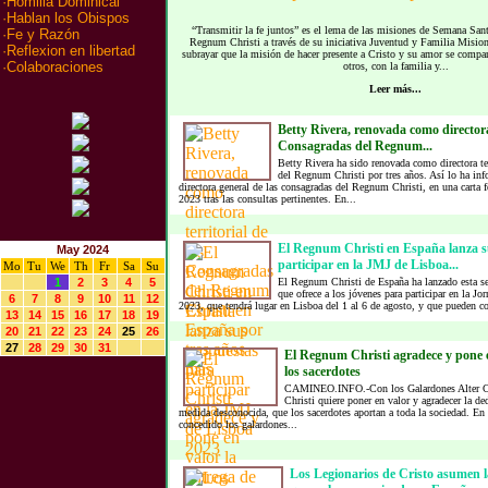
·
Homilia Dominical
·
Hablan los Obispos
“Transmitir la fe juntos” es el lema de las misiones de Semana San
·
Fe y Razón
Regnum Christi a través de su iniciativa Juventud y Familia Misione
·
Reflexion en libertad
subrayar que la misión de hacer presente a Cristo y su amor se compa
·
Colaboraciones
otros, con la familia y...
Leer más...
Betty Rivera, renovada como directora 
Consagradas del Regnum...
Betty Rivera ha sido renovada como directora te
del Regnum Christi por tres años. Así lo ha i
directora general de las consagradas del Regnum Christi, en una carta f
2023 tras las consultas pertinentes. En...
El Regnum Christi en España lanza s
May 2024
participar en la JMJ de Lisboa...
Mo
Tu
We
Th
Fr
Sa
Su
1
2
3
4
5
El Regnum Christi de España ha lanzado esta se
que ofrece a los jóvenes para participar en la J
6
7
8
9
10
11
12
2023, que tendrá lugar en Lisboa del 1 al 6 de agosto, y que pueden con
13
14
15
16
17
18
19
20
21
22
23
24
25
26
27
28
29
30
31
El Regnum Christi agradece y pone e
los sacerdotes
CAMINEO.INFO.-Con los Galardones Alter C
Christi quiere poner en valor y agradecer la de
medida desconocida, que los sacerdotes aportan a toda la sociedad. En 
concedido los galardones...
Los Legionarios de Cristo asumen 