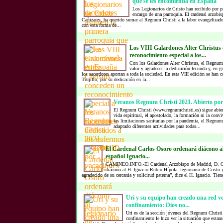
que se les encomienda en España
Los Legionarios de Cristo han recibido por p
encargo de una parroquia. El cardenal arzobi
Cañizares, ha querido sumar al Regnum Christi a la labor evangelizado
con esta forma de...
Los VIII Galardones Alter Christus
reconocimiento especial a los...
Con los Galardones Alter Christus, el Regnum 
valor y agradecer la dedicación fecunda y, en 
los sacerdotes aportan a toda la sociedad. En esta VIII edición se han
Trujillo, por su dedicación en la...
Veranos Regnum Christi 2021. Abierto por
El Regnum Christi (www.regnumchristi.es) sigue abier
vida espiritual, el apostolado, la formación ni la convi
las limitaciones sanitarias por la pandemia, el Regnum
adaptado diferentes actividades para todas...
El Cardenal Carlos Osoro ordenará diácono al
español Ignacio...
CAMINEO.INFO.-El Cardenal Arzobispo de Madrid, D. Ca
diácono al H. Ignacio Rubio Hípola, legionario de Cristo
agradecido de su cercanía y solicitud paterna”, dice el H. Ignacio. Tien
Uri y su equipo han creado una red vo
confinamiento: Dios no...
Uri es de la sección jóvenes del Regnum Christi
confinamiento le hizo ver la situación que esta