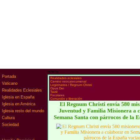
www
Portada
·
Realidades eclesiales
·
Camino neocatecumenal
Vaticano
·
Legionarios / Regnum Christi
·
Opus Dei
Realidades Eclesiales
·
Taizé
·
Focolares
Iglesia en España
·
Comunión y liberación
El Regnum Christi envía 580 mis
Iglesia en América
Juventud y Familia Misionera a 
Iglesia resto del mundo
Semana Santa con párrocos de la E
Cultura
Sociedad