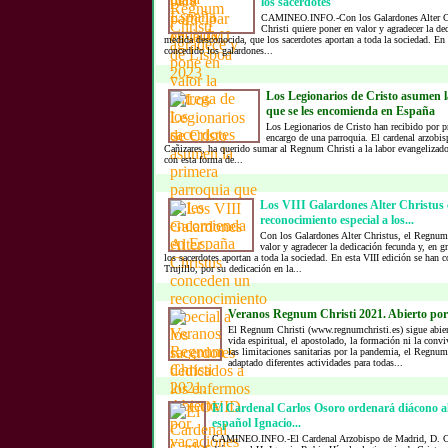
los sacerdotes
CAMINEO.INFO.-Con los Galardones Alter C
Christi quiere poner en valor y agradecer la de
medida desconocida, que los sacerdotes aportan a toda la sociedad. En 
concedido los galardones...
Los Legionarios de Cristo asumen 
que se les encomienda en España
Los Legionarios de Cristo han recibido por p
encargo de una parroquia. El cardenal arzobi
Cañizares, ha querido sumar al Regnum Christi a la labor evangelizado
con esta forma de...
Los VIII Galardones Alter Christus
reconocimiento especial a los...
Con los Galardones Alter Christus, el Regnum 
valor y agradecer la dedicación fecunda y, en 
los sacerdotes aportan a toda la sociedad. En esta VIII edición se han
Trujillo, por su dedicación en la...
Veranos Regnum Christi 2021. Abierto por
El Regnum Christi (www.regnumchristi.es) sigue abier
vida espiritual, el apostolado, la formación ni la convi
las limitaciones sanitarias por la pandemia, el Regnum
adaptado diferentes actividades para todas...
El Cardenal Carlos Osoro ordenará diácono al
español Ignacio...
CAMINEO.INFO.-El Cardenal Arzobispo de Madrid, D. Ca