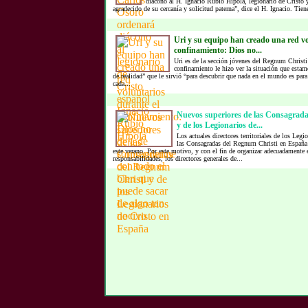
diácono al H. Ignacio Rubio Hípola, legionario de Cristo
agradecido de su cercanía y solicitud paterna”, dice el H. Ignacio. Tien
Uri y su equipo han creado una red vo
confinamiento: Dios no...
Uri es de la sección jóvenes del Regnum Christi
confinamiento le hizo ver la situación que esta
de realidad” que le sirvió “para descubrir que nada en el mundo es para
cada...
Nuevos superiores de las Consagrad
y de los Legionarios de...
Los actuales directores territoriales de los Legi
las Consagradas del Regnum Christi en España
este verano. Por este motivo, y con el fin de organizar adecuadamente e
responsabilidades, los directores generales de...