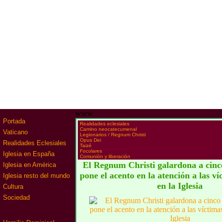
www
Portada
·
Realidades eclesiales
·
Camino neocatecumenal
Vaticano
·
Legionarios / Regnum Christi
·
Opus Dei
Realidades Eclesiales
·
Taizé
·
Focolares
Iglesia en España
·
Comunión y liberación
El Regnum Christi galardona a cinco
Iglesia en América
pone el acento en la atención a las v
Iglesia resto del mundo
en la Iglesia
Cultura
Sociedad