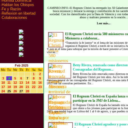
·
Homilia Dominical
·
Hablan los Obispos
CAMINEO.INFO.-El Regnum Christi ha entregado los XI Galardones A
·
Fe y Razón
busca reconocer y destacar la entrega y contribución de los sacerdo
·
Reflexion en libertad
sociedad. Con los damnificados por la Dana de Valencia y con todas 
·
Colaboraciones
abuso y maltrato presentes en la oración...
Leer más...
El Regnum Christi envía 580 misioneros c
Misionera a colaborar...
“Transmitir la fe juntos” es el lema de las misiones 
organiza el Regnum Christi a través de su iniciativa 
Y este es el lema para subrayar que la misión de hacer presente a Cris
vive en...
Betty Rivera, renovada como directora 
Feb 2025
Consagradas del Regnum...
Mo
Tu
We
Th
Fr
Sa
Su
1
2
Betty Rivera ha sido renovada como directora te
del Regnum Christi por tres años. Así lo ha i
3
4
5
6
7
8
9
directora general de las consagradas del Regnum Christi, en una carta f
10
11
12
13
14
15
16
2023 tras las consultas pertinentes. En...
17
18
19
20
21
22
23
24
25
26
27
28
El Regnum Christi en España lanza s
participar en la JMJ de Lisboa...
El Regnum Christi de España ha lanzado esta se
que ofrece a los jóvenes para participar en la J
2023, que tendrá lugar en Lisboa del 1 al 6 de agosto, y que pueden con
El Regnum Christi agradece y pone e