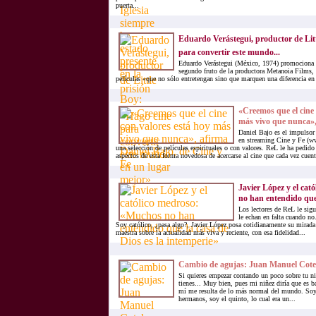
puerta...
Eduardo Verástegui, productor de Litt
para convertir este mundo...
Eduardo Verástegui (México, 1974) promociona 
segundo fruto de la productora Metanoia Films, 
películas «que no sólo entretengan sino que marquen una diferencia en
«Creemos que el cine 
más vivo que nunca», 
Daniel Bajo es el impulsor 
en streaming Cine y Fe (ww
una selección de películas espirituales o con valores. ReL le ha pedid
aspectos de esta forma novedosa de acercarse al cine que cada vez cuent
Javier López y el ca
no han entendido que 
Los lectores de ReL le sigu
le echan en falta cuando n
Soy católico, ¿pasa algo?, Javier López posa cotidianamente su mirada
maestra sobre la actualidad más viva y reciente, con esa fidelidad...
Cambio de agujas: Juan Manuel Cote
Si quieres empezar contando un poco sobre tu n
tienes... Muy bien, pues mi niñez diría que es b
mí me resulta de lo más normal del mundo. Soy
hermanos, soy el quinto, lo cual era un...