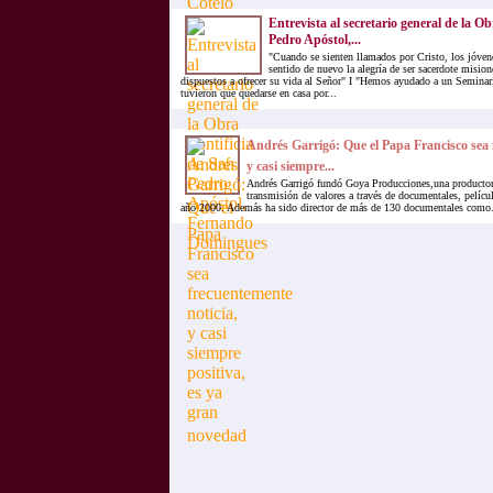
Entrevista al secretario general de la Ob
Pedro Apóstol,...
"Cuando se sienten llamados por Cristo, los jóve
sentido de nuevo la alegría de ser sacerdote misio
dispuestos a ofrecer su vida al Señor" I "Hemos ayudado a un Seminar
tuvieron que quedarse en casa por...
Andrés Garrigó: Que el Papa Francisco sea 
y casi siempre...
Andrés Garrigó fundó Goya Producciones,una productora
transmisión de valores a través de documentales, películ
año 2000. Además ha sido director de más de 130 documentales como.