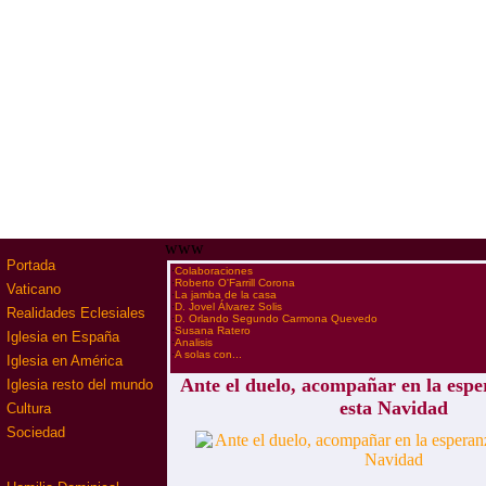
www
Portada
·
Colaboraciones
·
Roberto O'Farrill Corona
Vaticano
·
La jamba de la casa
·
D. Jovel Álvarez Solis
Realidades Eclesiales
·
D. Orlando Segundo Carmona Quevedo
·
Susana Ratero
Iglesia en España
·
Analisis
·
A solas con...
Iglesia en América
Ante el duelo, acompañar en la espe
Iglesia resto del mundo
esta Navidad
Cultura
Sociedad