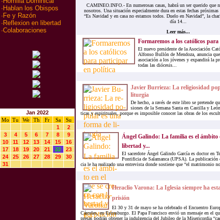
·
Homilia Dominical
CAMINEO.INFO.- En numerosas casas, habrá un ser querido que nos
·
Hablan los Obispos
nosotros. Una situación especialmente dura en estas fechas próximas 
·
Fe y Razón
“Es Navidad y en casa no estamos todos. Duelo en Navidad”, la char
día 14...
·
Reflexion en libertad
·
Colaboraciones
Leer más...
Formaremos a los católicos para p
El nuevo presidente de la Asociación Cat
Alfonso Bullón de Mendoza, anuncia que a
asociación a los jóvenes y expandirá la pr
todas las diócesis...
Ja­vier Bu­rrie­za: La re­li­gio­si­dad p
li­tur­gia
De he­cho, a ra­vés de este li­bro se pre­ten­de que
sio­nes de la Se­ma­na San­ta en Cas­ti­lla y León, 
Jan 2022
ti­cas y es­pi­ri­tua­les, por­que es im­po­si­ble co­no­cer las obras de los es­cul­
Mo
Tu
We
Th
Fr
Sa
Su
1
2
3
4
5
6
7
8
9
Ángel Ga­lin­do: La fa­mi­lia es el ám­bi­to
10
11
12
13
14
15
16
li­ber­tad y...
17
18
19
20
21
22
23
El sa­cer­do­te Ángel Ga­lin­do Gar­cía es doc­tor en Te
24
25
26
27
28
29
30
Pon­ti­fi­cia de Sa­la­man­ca (UPSA). La pu­bli­ca­ción 
31
cia le ha rea­li­za­do una en­tre­vis­ta don­de sos­tie­ne que “el ma­tri­mo­nio no
Heraclio Varona: La Iglesia siempre ha est
prisión
El 30 y 31 de mayo se ha celebrado el Encuentro Euro
Cárceles, en Estrasburgo. El Papa Francisco envió un mensaje en el qu
presas podrán obtener la indulgencia del Jubileo de la Misericordia “ca