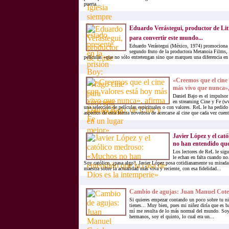
puerta...
Eduardo Verástegui, productor de Litt
para convertir este mundo...
Eduardo Verástegui (México, 1974) promociona 
segundo fruto de la productora Metanoia Films, 
películas «que no sólo entretengan sino que marquen una diferencia en
«Creemos que el cine 
más vivo que nunca», 
Daniel Bajo es el impulsor 
en streaming Cine y Fe (ww
una selección de películas espirituales o con valores. ReL le ha pedid
aspectos de esta forma novedosa de acercarse al cine que cada vez cuent
Javier López y el ca
no han entendido que 
Los lectores de ReL le sigu
le echan en falta cuando n
Soy católico, ¿pasa algo?, Javier López posa cotidianamente su mirada
maestra sobre la actualidad más viva y reciente, con esa fidelidad...
Cambio de agujas: Juan Manuel Cote
Si quieres empezar contando un poco sobre tu n
tienes... Muy bien, pues mi niñez diría que es b
mí me resulta de lo más normal del mundo. Soy
hermanos, soy el quinto, lo cual era un...