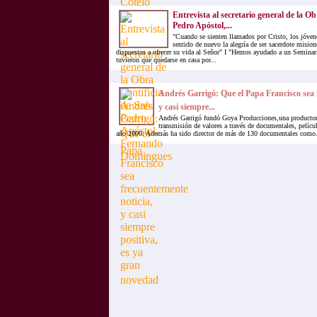
Entrevista al secretario general de la Ob
Pedro Apóstol,...
"Cuando se sienten llamados por Cristo, los jóve
sentido de nuevo la alegría de ser sacerdote misio
dispuestos a ofrecer su vida al Señor" I "Hemos ayudado a un Seminar
tuvieron que quedarse en casa por...
Andrés Garrigó: Que el Papa Francisco sea 
y casi siempre...
Andrés Garrigó fundó Goya Producciones,una productora
transmisión de valores a través de documentales, películ
año 2000. Además ha sido director de más de 130 documentales como.