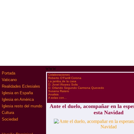
www
Portada
·
Colaboraciones
·
Roberto O'Farrill Corona
Vaticano
·
La jamba de la casa
·
D. Jovel Álvarez Solis
Realidades Eclesiales
·
D. Orlando Segundo Carmona Quevedo
·
Susana Ratero
Iglesia en España
·
Analisis
·
A solas con...
Iglesia en América
Ante el duelo, acompañar en la espe
Iglesia resto del mundo
esta Navidad
Cultura
Sociedad